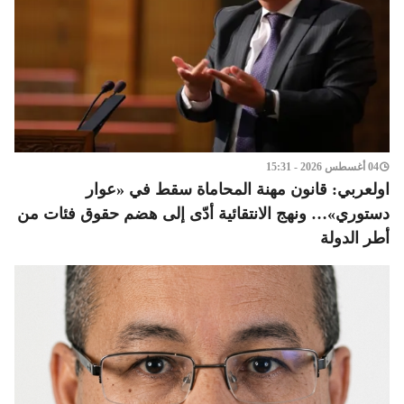
04 أغسطس 2026 - 15:31
اولعربي: قانون مهنة المحاماة سقط في «عوار
دستوري»… ونهج الانتقائية أدّى إلى هضم حقوق فئات من
أطر الدولة