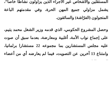
المستقلين والأشخاص غير الأجراء الذين يزاولون نشاطا خاصا”،
يشمل مزاولي جميع المهن الحرة، وفي مقدمتهم الباعة
المتجولون (الفرّاشة) والسائقون.
وحصل المشروع الحكومي، الذي قدمه وزير الشغل محمد يتيم،
على إجماع نواب الأمة، أغلبية ومعارضة، بعدما سبق أن صوت
عليه مجلس المستشارين بما مجموعه 22 مستشارا برلمانيا،
وامتناع 13 آخرين عن التصويت، فيما لم يعارضه أي من أعضاء
الغرفة الثانية.
المشروع الجديد الذي ينتظر مشاركة المهنيين في تحضير
المراسيم التطبيقية، وحصر المنتسبين إليه، التزمت الحكومة بأن
يتم ذلك بمرونة وبنوع من التدرج، مقررة تكليف الصندوق الوطني
للضمان الاجتماعي بتدبيره نظرا لأن له “تجربة في ميدان التقاعد،
وتفاديا لخلق مؤسسة جديدة، مما سيقلص من الكلفة ويتماشى مع