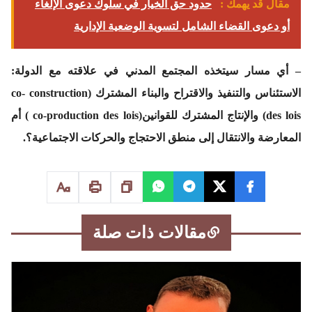
مقال قد يهمك :
حدود حق الخيار في سلوك دعوى الإلغاء
أو دعوى القضاء الشامل لتسوية الوضعية الإدارية
– أي مسار سيتخذه المجتمع المدني في علاقته مع الدولة:
الاستئناس والتنفيذ والاقتراح والبناء المشترك (co- construction
des lois) والإنتاج المشترك للقوانين(co-production des lois ) أم
المعارضة والانتقال إلى منطق الاحتجاج والحركات الاجتماعية؟.
مقالات ذات صلة