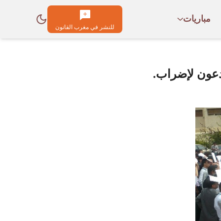
مباريات
للنشر في مغرب القانون
دعون لإضراب.