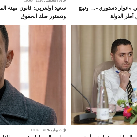
02 أغسطس 2026 - 19:08
في «عوار دستوري»… ونهج
سعيد اولعربي: قانون مهنة المح
 أطر الدولة
ودستور صك الحقوق-
25 يوليو 2026 - 18:07