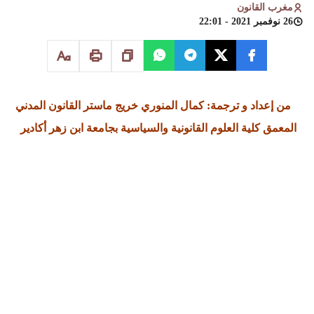
مغرب القانون
26 نوفمبر 2021 - 22:01
من
إعداد و ترجمة: كمال المنوري
خريج ماستر القانون المدني
المعمق
كلية العلوم القانونية والسياسية بجامعة ابن زهر أكادير
بعض القواعد العامة من القانون المدني
الألماني
[1]
Bürgerliches Gesetzbuch:BGB
[2]