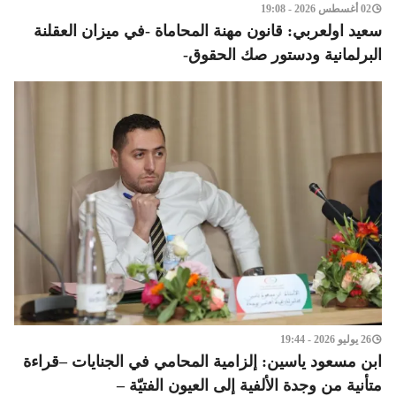
02 أغسطس 2026 - 19:08
سعيد اولعربي: قانون مهنة المحاماة -في ميزان العقلنة
البرلمانية ودستور صك الحقوق-
26 يوليو 2026 - 19:44
ابن مسعود ياسين: إلزامية المحامي في الجنايات –قراءة
متأنية من وجدة الألفية إلى العيون الفتيّة –