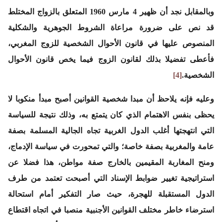
وبالمقابل نجد أن ظهير 4 مارس 1960 المتعلق بالزواج المختلط
قد نص على ضرورة مراعاة الشروط الجوهرية والشكلية
المنصوص عليها في قانون الأحوال الشخصية للزوج المغربي،
فأعطى تفضيلا بذلك لقانون الزوج فيما يخص قانون الأحوال
الشخصية.
[4]
وعليه فإنه يلاحظ أن مبدا شخصية القوانين أصبح مبدأ منكوبا لا
يحظى بنفس الاهتمام الذي كان يتمتع به، وذلك نتيجة للسياسة
التي انتهجتها أغلب الدول الغربية تجاه الجالية المسلمة بصفة
عامة والمغربية بصفة خاصة؛ والتي تمحورت في سياسة الإدماج،
ومنح المغاربة المقيمين بالخارج صفة مواطن، هذا فضلا عن
استراتيجية تغيير ضوابط الإسناد التي أصبحت تعتمد من طرف
الدول المستقبلة للهجرة، حيث صار التفكير أمام استحالة
استرضاء خاطر مختلف القوانين الأجنبية منصبا في اتجاه اقتطاع