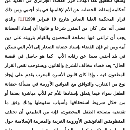
وسعيا لتحقيق هذا الهدف قرر القضاء الجزائري في العديد من
أحكامه إسقاط الحضانة عن الأم لإقامتها في بلد أجنبي ومن ذلك
قرار المحكمة العليا الصادر بتاريخ 19 فبراير 1990
[11]
والذي
قضى أنه”متى كان من المقرر شرعا و قانونا أن إسناد الحضانة
يجب أن تراعى فيها مصلحة المحضون والقيام بتربيته على دين
أبيه ومن ثم فإن القضاء بإسناد حضانة الصغار إلى الأم التي تسكن
في بلد أجنبي بعيدا عن رقابه الأب كما هو حاصل في قضية
الحال” يعد قضاء مخالف للشرع والقانون ويستوجب نقض القرار
المطعون فيه ، وإذا كان قانون الأسرة المغرب يقدم على إيجاد
نوع من التقارب والتوافق مع القوانين الأوربية في مسألة حضانة
الطفل سواء فيما يتعلق بإسنادها للأم ثم للأب مباشرة بعدها أو
من خلال شروط استحقاقها وأسباب سقوطها وذلك وفق ما
تقتضيه مصلحة الطفل المحضون، فإنه من الطبيعي أن تختلف
المنظومتين القانونيتين الأوروبية الغربية والمغربية الإسلامية حول