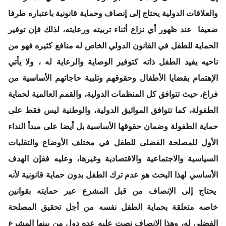
والعلاقات الدولية يحتاج إلى إنصاف وحماية قانونية باعتباره طرفا
ضعيفا عند ظهور أي نزاع أثناء تربيته ورعايته، لذلك فإن توفير
الحماية للطفل في القانون الدولي الخاص له منافع كثيره فهو من
ناحيه يفيد الطفل ذاته كتوفير الوصاية والرعاية له ، ولا يأتي
الإهتمام بقضايا الأطفال وحقوقهم وتلبية حاجاتهم الأساسية من
فراغ، حيث تتوافق كل المنظمات الدولية، والقمم العالمية لحماية
الطفولة، كما تتوافق المواثيق الدولية، والوطنية ليس فقط على
حماية الطفولة وضمان حقوقها الأساسية بل أيضا على مبدأ النداء
الأول للمصلحة الفضلى للطفل في مختلف الأوضاع والتقلبات
السياسية والاجتماعية والاقتصادية وغيرها، وعليه ففإن الهدف
الأساسي لهذا البحث هو عدم ترك الطفل بدون حماية قانونية لأنه
يحتاج إلى الإنصاف من قبل المشرع عبر حمايته بقوانين
خاصه متعلقة بحماية الطفل نفسه من أجل تحقيق المصلحة
الفضلى له، وهذا الإنصاف نصت عليه عده دول من بينها المشرع