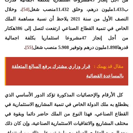
ب1.433مليون درهم، وخلق 11.432منصب شغل
[54]
، وخلال
النصف الأول من سنة 2021 يلاحظ أن نسبة مساهمة الملك
الخاص في تنمية القطاع الصناعي ارتفعت لتصل إلى 386هكتار
من أجل إنجاز 47مشروعا استثماريا بكلفة اجمالية
قدرها1.898مليون درهم وتوفير 5.908 منصب شغل
[55]
.
مقال قد يهمك :
قرار وزاري مشترك يرفع المبالغ المتعلقة
بالمساعدة القضائية
كل الأرقام والإحصائيات المذكورة تؤكد الدور الأساسي الذي
يظطلع به ملك الدولة الخاص في تنمية المشاريع الاستثمارية في
القطاع الصناعي، فهذا النوع من الملك حاضر دائما وبقوة في
مختلف المشاريع والاتفاقيات الاستثمارية الصناعية، وإن كان ذلك
يهدد الرصيد العقاري للدولة مع ما يترتب على ذلك من استنزاف