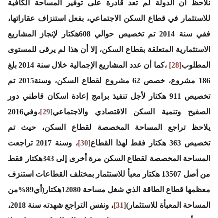
نلاحظ أن الدولة لم تعد قادرة على توفير المساحة الكافية
للاستثمار في قطاع السكن الاجتماعي، بفعل استنزاف عقاراتها،
ففي سنة 2014 تم تخصيص حوالي 608هكتار لإنجاز المشاريع
الاستثمارية المتعلقة بقطاع السكن، إلا أن هذا لم يرقى للمستوى
المطلوب
[28]
،كما أن عدد المشاريع الإجمالية خلال سنة 2014 بلغ
186 مشروع، خصص 62 مشروع لقطاع السكن، وسنة2015 تم
تخصيص 911 هكتار لأجل تنفيذ برامج إعادة اسكان قاطني دور
الصفيح وتنمية السكن الاقتصادي والاجتماعي
[29]
،وفي2016
يلاحظ تراجع المساحة المخصصة لقطاع السكن، حيث تم
تخصيص 363 هكتار فقط لهذا القطاع
[30]
، وسنة 2017 تراجعت
المساحة المخصصة لقطاع السكن مرة أخرى إلى 343هكتار فقط
من أصل 13507 هكتار معبأ للاستثمار بمختلف القطاعات استنزف
معظمها قطاع الطاقة الذي شغل مساحة 12080هكتار(أي89%من
المساحة المعبأة للاستثمار)
[31]
، ونفس التراجع شهدته سنة 2018،