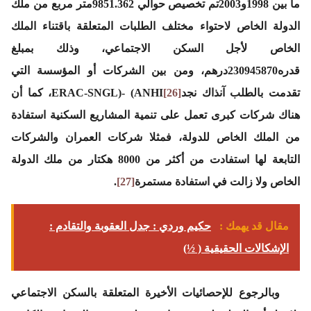
ما بين 1998و2003تم تخصيص حوالي 9851.362متر مربع من ملك
الدولة الخاص لاحتواء مختلف الطلبات المتعلقة باقتناء الملك
الخاص لأجل السكن الاجتماعي، وذلك بمبلغ
قدره230945870درهم، ومن بين الشركات أو المؤسسة التي
تقدمت بالطلب آنذاك نجدERAC-SNGL)- (ANHI
[26]
، كما أن
هناك شركات كبرى تعمل على تنمية المشاريع السكنية استفادة
من الملك الخاص للدولة، فمثلا شركات العمران والشركات
التابعة لها استفادت من أكثر من 8000 هكتار من ملك الدولة
الخاص ولا زالت في استفادة مستمرة
[27]
.
مقال قد يهمك :
حكيم وردي : جدل العقوبة والتقادم :
الإشكالات الحقيقية ( ½)
وبالرجوع للإحصائيات الأخيرة المتعلقة بالسكن الاجتماعي