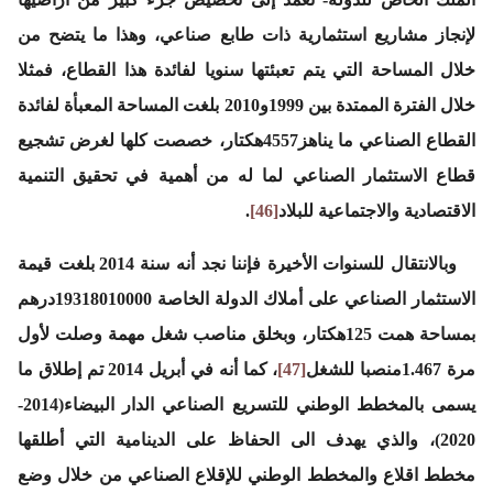
لإنجاز مشاريع استثمارية ذات طابع صناعي، وهذا ما يتضح من
خلال المساحة التي يتم تعبئتها سنويا لفائدة هذا القطاع، فمثلا
خلال الفترة الممتدة بين 1999و2010 بلغت المساحة المعبأة لفائدة
القطاع الصناعي ما يناهز4557هكتار، خصصت كلها لغرض تشجيع
قطاع الاستثمار الصناعي لما له من أهمية في تحقيق التنمية
الاقتصادية والاجتماعية للبلاد
[46]
.
وبالانتقال للسنوات الأخيرة فإننا نجد أنه سنة 2014 بلغت قيمة
الاستثمار الصناعي على أملاك الدولة الخاصة 19318010000درهم
بمساحة همت 125هكتار، وبخلق مناصب شغل مهمة وصلت لأول
مرة 1.467منصبا للشغل
[47]
، كما أنه في أبريل 2014 تم إطلاق ما
يسمى بالمخطط الوطني للتسريع الصناعي الدار البيضاء(2014-
2020)، والذي يهدف الى الحفاظ على الدينامية التي أطلقها
مخطط اقلاع والمخطط الوطني للإقلاع الصناعي من خلال وضع