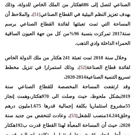
الصناعي لتصل إلى 686هكتار من الملك الخاص للدولة، وذلك
بهدف تعزيز النظم البيئية في القطاع الصناعي
[51]
، والملاحظ أن
المساحة التي تمت تعبئتها لفائدة القطاع الصناعي برسم
سنة2017 تمركزت بنسبة 96%من كل من جهة العيون الساقية
الحمراء الداخلة وادي الذهب.
وخلال سنة 2018 تمت تعبئة 241 هكتار من ملك الدولة الخاص
لفائدة قطاع الصناعة
[52]
، وذلك استمرارا في تنزيل مخطط
تسريع التنمية الصناعية2014-2020،
وقد ارتفعت المساحة المخصصة للقطاع الصناعي سنة
2019بشكل ملحوظ، حيث وصلت الى 970هكتار،وهمت إنجاز
55مشروع استثماريا بكلفة إجمالية قدرها 1.675مليون درهم
وخلق14.244منصب للشغل
[53]
، وعادت لتنخفض من جديد سنة
2020، حيث أن المساحة المعبأة لهذا القطاع قدرت ب192هكتار
من أجل إنجاز 45مشروعا استثماريا بتكلفة اجمالية قدرت