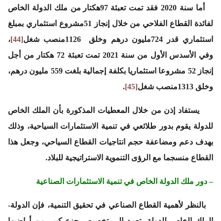
أما سنة 2020 فقد تمت تعبئة 97هكتار من ملك الدولة الخاص
لفائدة القطاع الفلاحي من خلال إنجاز 51مشروع استثماري بمبلغ
استثماري قدر 724مليون درهم وخلق 1126منصب شغل
[44]
،
وفي الأسدس الأول من سنة 2021 تمت تعبئة 72 هكتار من أجل
إنجاز 52 مشروعا استثماريا بكلفة إجمالية بلغت 559 مليون درهم،
وخلق 1313منصب شغل
[45]
.
يستفاد إذن من خلال المعطيات المذكورة بأن الملك الخاص
للدولة يقوم بدور طلائعي في تنمية الاستثمارات السياحية، وذلك
بهدف دعم ومضاعفة حجم انتاجيات القطاع السياحي، وجعل هذا
القطاع منسجما مع الرؤى التنموية الاستراتيجية للبلاد.
– دور ملك الدولة الخاص في تنمية الاستثمارات الصناعية
بالنظر لأهمية القطاع الصناعي في تحقيق التنمية، فإن الدولة-
الملك الخاص للدولة- تعمد إلى تخصيص جزء كبير من أراضيها