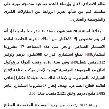
نظام اقتصادي فعال وإرساء قاعدة صناعية مندمجة مبنية على
سلسلة قيم من شأنها تعزيز الروابط بين المقاولات الكبرى
والمتوسطة والصغرى.
وخلافا لسنة 2014 فقد شهدت سنة 2015 تراجعا ملحوظا إذ أنه
لم يتم تخصيص إلا 55هكتار من أملاك الدولة الخاصة لفائدة
الاستثمار الصناعي، وأنجز على هذه المساحة 17 مشروعا
استثماريا
[48]
بمبلغ استثماري قدر ب 568مليون درهم وتوفير
5.312منص شغل
[49]
، وفي سنة 2016 وقعت الدولة بروتوكول
اتفاق مع المجموعة الفرنسية “بوجو” لإنجاز مركب صناعة لإنتاج
السيارات بالقنيطرة، وبالإضافة لذلك تمت تعبئة82 هكتارا إضافي
لفائدة قطاع الصناعي، بهدف إنجاز 28مشروعا استثماريا يناهز
5.085 مليون درهم وخلق 2.121 منصب شغل
[50]
.
وسنة 2017 ارتفعت من جديد المساحة المخصصة للقطاع