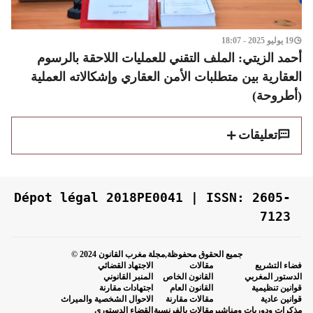
19 يوليو 2025 - 18:07
أحمد الزيتي: الملف التقني للعمليات اللاحقة بالرسوم
العقارية بين متطلبات الأمن العقاري وإشكالاته العملية
(أطروحة)
تعليقات
Dépot légal 2018PE0041 | ISSN: 2605-
7123
جميع الحقوق محفوظة,مجلة مغرب القانون 2024 ©
فضاء التشريع
مقالات
الاجتهاد القضائي
الدستور المغربي
القانون الخاص
المنبر القانوني
قوانين تنظيمية
القانون العام
اجتهادات مقارنة
قوانين عادية
مقالات مقارنة
الاحوال الشخصية والميراث
مذكرات ودوريات ومناشير
مقالات بالفرنسية
القضاء الدستوري