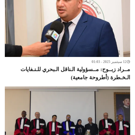
12 سبتمبر 2025 - 01:03
مــراد زبــوح: مــسؤولية الـناقل الـبحري للـنـفايات
الـخـطرة (أطروحة جامعية)