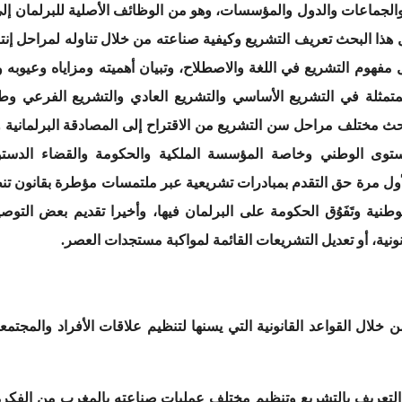
لجماعات والدول والمؤسسات، وهو من الوظائف الأصلية للبرلمان إل
هذا البحث تعريف التشريع وكيفية صناعته من خلال تناوله لمراحل إنت
فهوم التشريع في اللغة والاصطلاح، وتبيان أهميته ومزاياه وعيوبه و
المتمثلة في التشريع الأساسي والتشريع العادي والتشريع الفرعي وط
ث مختلف مراحل سن التشريع من الاقتراح إلى المصادقة البرلمانية وا
ستوى الوطني وخاصة المؤسسة الملكية والحكومة والقضاء الدست
 لأول مرة حق التقدم بمبادرات تشريعية عبر ملتمسات مؤطرة بقانون
وطنية وتَفَوُق الحكومة على البرلمان فيها، وأخيرا تقديم بعض الت
ونية، أو تعديل التشريعات القائمة لمواكبة مستجدات العصر.
ن خلال القواعد القانونية التي يسنها لتنظيم علاقات الأفراد والمجتم
 التعريف بالتشريع وتنظيم مختلف عمليات صناعته بالمغرب من الفكرة