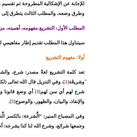
للإجابة عن الإشكالية المطروحة تم تقسيم ه
وطرق وضعه، والمطلب الثالث يتطرق إلى مرا
المطلب الأول:
التشريع مفهومه، أهميته، مزا
سيتناول هذا المطلب تقديم إطار مفاهيمي لك
أولا: مفهوم التشريع
تعد كلمة التشريع لغةً مصدر: شرع، والش
َوشريعٌة
[1]
، وفي التنزيل قال الله تعالى (ل
شرع لهم أي سن لهم
[3]
أي وضع قانونا وق
والإنفاذ، والبيان، والظهور، والوضوح
[5]
.
وفي المصباح المنير: “الِّشرعة: بالكسر ا
وجمعها شرائع، وشرع الله لنا كذا يشرعه: 