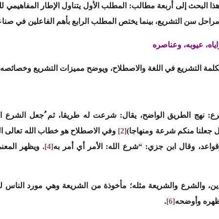
ذا البحث إلى أربعة مطالب: المطلب الأول يتناول الإطار المفاهيمي لل
حل سن التشريع، بينما يختص المطلب الرابع بأهم الفاعلين في صناع
ياه، عيوبه، وعناصره
لمة التشريع في اللغة والاصطلاح، ويوضح مميزات التشريع وخصائصه بالإ
رع: نهج الطريق الواضح، يقال: شرعت له طريقا، ثم ُجعل الشرع ا
كل جعلنا منكم شرعة ومنهاجا)
[2]
وفي الاصطلاح هو خطاب الله تعالى المت
واعد، وقال ابن جزي: “شرع الله: الأمر أي أمر به
[4]
. ويظهر المعن
لِّدين، والشرع والشريعة مثله؛ مأخوذة من الشريعة وهي مورد الناس
أظهره وأوضحه
[6]
.