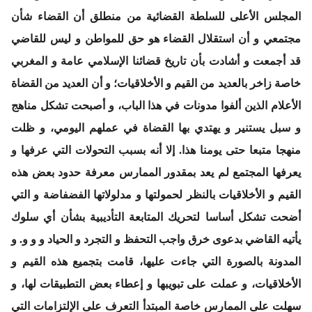
المجلس الأعلى للسلطة القضائية من منطلق أن القضاء شأن
مجتمعي و أن استقلال القضاء هو حق للمواطن و ليس للقاضي
قد أجمعت و أشادت بأن تاريخ قضائنا الإسلامي عامة و المغربي
خاصة زاخر بالعديد من القيم و الأخلاقيات؛ و أن العديد من القضاة
الأعلام الذين ألفوا مدونات في هذا الباب، و أصبحت تشكل مناهج
و سبل يستنير و يهتدي بها القضاة في عملهم اليومي، و ظلت
منهجا متبعا حتى يومنا هذا. إلا أنه بسبب التحولات التي عرفها و
يعرفها المجتمع لم يعد بمقدور الممارس معرفة حدود بعض هذه
القيم و الأخلاقيات بالنظر لحمولتها و مدلولاتها الفضفاضة و التي
أضحت تشكل أساسا لتحريك المتابعة التأديبية بشأن أي سلوك
يأتيه القاضي بدعوى خرق واجب التحفظ و التجرد و الحياد و و و. و
المدونة بالصورة التي جاءت عليها، قامت بتجميع هذه القيم و
الأخلاقيات، و عملت على تبويبها و إعطاء بعض التطبيقات لها، و
سهلت على الممارس خاصة المبتدأ التعرف على الإلتزامات التي