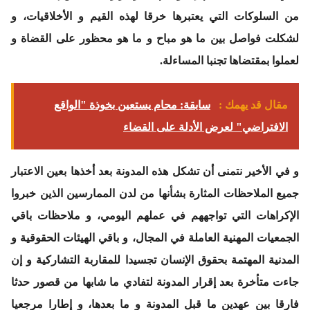
من السلوكات التي يعتبرها خرقا لهذه القيم و الأخلاقيات، و
لشكلت فواصل بين ما هو مباح و ما هو محظور على القضاة و
لعملوا بمقتضاها تجنبا المساءلة.
مقال قد يهمك :
سابقة: محام يستعين بخوذة "الواقع
الافتراضي" لعرض الأدلة على القضاء
و في الأخير نتمنى أن تشكل هذه المدونة بعد أخذها بعين الاعتبار
جميع الملاحظات المثارة بشأنها من لدن الممارسين الذين خبروا
الإكراهات التي تواجههم في عملهم اليومي، و ملاحظات باقي
الجمعيات المهنية العاملة في المجال، و باقي الهيئات الحقوقية و
المدنية المهتمة بحقوق الإنسان تجسيدا للمقاربة التشاركية و إن
جاءت متأخرة بعد إقرار المدونة لتفادي ما شابها من قصور حدثا
فارقا بين عهدين ما قبل المدونة و ما بعدها، و إطارا مرجعيا