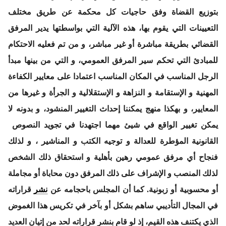
بتوزيع القضاة وفق حاجيات كل محكمة عن طريق مختلف
التعيينات التي يقوم بها، هذه الآلية التي بواسطتها يدير المرفق
القضائي بطريقة مباشرة أو غير مباشر، و من تم فعليه الاحتكام
للمبادئ التي تحكم سير المرفق العمومي، و التي من بينها مبدأ
الرجل المناسب في المكان المناسب اعتمادا على معايير الكفاءة
المهنية و الإستقامة و النزاهة و الإستقلالية و الجرأة و غيرها من
المعايير، و بهكذا منهج يمكننا إحداث التغيير المنشود، و بدونه لا
يمكن تغيير الواقع في شيئ مهما اجتهدنا في تجويد النصوص
القانونية المؤطرة للعدالة و توجيه الكتب و المناشير ، و لذلك
فنجاح أي مرفق عمومي رهين بأهلية و استحقاق ذلك الشخص
لذلك المنصب و الإشراف على ذلك المرفق دون محاباة أو مجاملة
أو محسوبية أو زبونية. كما أن المجلس باحجامه عن
نشر
قراراته
في المجال التأديبي ساهم بشكل أو بآخر في تكريس هذا الغموض
الذي يكتنف هذه القيم، إذ لو قام بنشر قراراته لحد من إتيان العديد