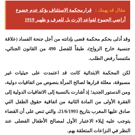
مقال قد يهمك :
قرارمحكمة الاستئناف يؤكد عدم خضوع
أراضي الجموع لقواعد الإرث بل للعرف و ظهير 1919
وقد أدلى بحكم محكمة قضى بإدانته من أجل جنحة الفساد (علاقة
جنسية خارج الزواج)، طبقاً للفصل 490 من القانون الجنائي،
ملتمساً رفض الطلب.
لكن المحكمة الابتدائية كانت قد اعتمدت على حيثيات غير
مسبوقة، معللة قرارها لصالح المرأة بنصوص من اتفاقيات دولية،
ومن الدستور الجديد؛ إذ أشارت بالنسبة إلى الاتفاقيات الدولية إلى
الفقرة الأولى من المادة الثانية من اتفاقية حقوق الطفل التي
صادق عليها المغرب بتاريخ 21/6/1993، والتي تنص على أن القضاء
يتوجب عليه إيلاء الاعتبار الأول لمصالح الأطفال الفضلى عند
النظر في النزاعات المتعلقة بهم.