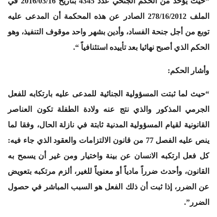
“حيث يؤخذ من الحكم الجنحي عدد 4345 بتاريخ 2016/03/16 في
الملف 278/16/2012 الصادر عن هذه المحكمة أن المدعى عليه
توبع من أجل جنحة الفساد، وأدين بشهر واحد موقوف التنفيذ، وهو
الحكم الذي أصبح نهائيا بعد تأييده استئنافياً “.
وأشار الحكم:
“حيث لما ثبتت المسؤولية الجنائية للمدعى عليه بارتكابه للفعل
الجرمي المذكور والذي نتج عنه ولادة الطفلة تكون العناصر
القانونية لقيام المسؤولية المدنية ثابتة في نازلة الحال، وفقا لما
ينص عليه الفصل 77 من قانون الالتزامات والعقود الذي جاء فيه:
كل فعل ارتكبه الانسان عن بينة واختيار ومن غير أن يسمح به
القانون، وأحدث ضرراً مادياً أو معنوياً للغير، ألزم مرتكبه بتعويض
عن الضرر، إذا ثبت أن ذلك الفعل هو السبب المباشر في حصول
الضرر”.