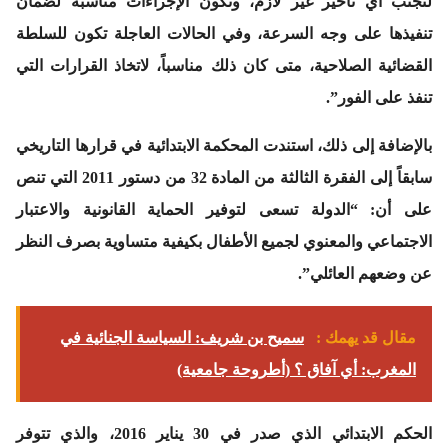
لتجنب أي تأخير غير لازم، وتكون الإجراءات مناسبة لضمان
تنفيذها على وجه السرعة، وفي الحالات العاجلة تكون للسلطة
القضائية الصلاحية، متى كان ذلك مناسباً، لاتخاذ القرارات التي
تنفذ على الفور”.
بالإضافة إلى ذلك، استندت المحكمة الابتدائية في قرارها التاريخي
سابقاً إلى الفقرة الثالثة من المادة 32 من دستور 2011 التي تنص
على أن: “الدولة تسعى لتوفير الحماية القانونية والاعتبار
الاجتماعي والمعنوي لجميع الأطفال بكيفية متساوية بصرف النظر
عن وضعهم العائلي”.
مقال قد يهمك :
سميح بن شريف: السياسة الجنائية في
المغرب: أي آفاق ؟ (أطروحة جامعية)
الحكم الابتدائي الذي صدر في 30 يناير 2016، والذي تتوفر