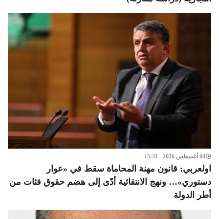
04 أغسطس 2026 - 15:31
اولعربي: قانون مهنة المحاماة سقط في «عوار
دستوري»… ونهج الانتقائية أدّى إلى هضم حقوق فئات من
أطر الدولة