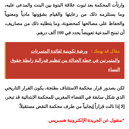
وارتأت المحكمة بعد ثبوت علاقة البنوة بين البنت والمدعى عليه،
وما يستلزمه ذلك من رعايتها والقيام بشؤونها مادياً ومعنوياً
والحفاظ على مصالحها كمحضونة، وما يتطلبه ذلك من مصاريف،
أن تمنح المدعية تعويضاً يحدد في 100 ألف درهم.
مقال قد يهمك :
ورشة تكوينية لفائدة المتمرنات
والمتمرنين في خطة العدالة من تنظيم فدرالية رابطة حقوق
النساء
لكن بصدور قرار محكمة الاستئناف بطنجة، يكون القرار التاريخي
الذي شكل سابقة في القضاء المغربي للمحكمة الابتدائية قد تبخر،
إلا إذا نالت قراراً إيجابياً من طرف محكمة النقض مستقبلاً.
*منقول عن الجريدة الإلكترونية هسبريس.