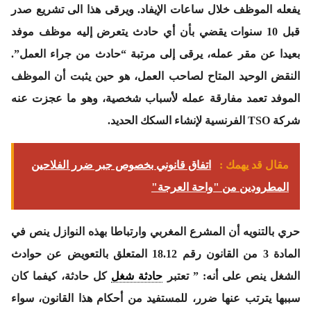
يفعله الموظف خلال ساعات الإيفاد. ويرقى هذا الى تشريع صدر
قبل 10 سنوات يقضي بأن أي حادث يتعرض إليه موظف موفد
بعيدا عن مقر عمله، يرقى إلى مرتبة “حادث من جراء العمل”.
النقض الوحيد المتاح لصاحب العمل، هو حين يثبت أن الموظف
الموفد تعمد مفارقة عمله لأسباب شخصية، وهو ما عجزت عنه
شركة TSO الفرنسية لإنشاء السكك الحديد.
مقال قد يهمك :
اتفاق قانوني بخصوص جبر ضرر الفلاحين
المطرودين من "واحة العرجة"
حري بالتنويه أن المشرع المغربي وارتباطا بهذه النوازل ينص في
المادة 3 من القانون رقم 18.12 المتعلق بالتعويض عن حوادث
الشغل ينص على أنه: ” تعتبر
حادثة شغل
كل حادثة، كيفما كان
سببها يترتب عنها ضرر، للمستفيد من أحكام هذا القانون، سواء