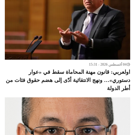
04 أغسطس 2026 - 15:31
اولعربي: قانون مهنة المحاماة سقط في «عوار
دستوري»… ونهج الانتقائية أدّى إلى هضم حقوق فئات من
أطر الدولة