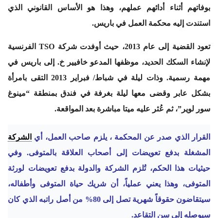
بوفاتهم أثناء أدائهم عملهم، وهذا هو الأساس القانوني الذي
استندت إليه محكمة العمل في باريس.
تعود القضية إلى عام 2013، حيث أوفدت شركة TSO الفرنسية
لإنشاء السكك الحديد، موظفها المدعو خافيير خ. إلى باريس في
مهمة رسمية. وذات ليلة في شباط/ فبراير 2013 التقى بامرأة
بشكل عابر وقضى معها ليلة بغرفة في فندق بمنطقة “مينوغ
سور لوير”، ثم عُثر عليه ميتا مباشرة بعد المواقعة.
القرار الذي صدر عن المحكمة ، يلزم صاحب العمل، أي
الشركة
المشغلة بدفع تعويضات إلى أصحاب العلاقة بالمتوفى. وفي
حيثيات هذا الحكم، تُلزم الشركة والدولة بدفع تعويضات لورثة
المتوفى، وهذا يعني عملياً، أن شريك حياة المتوفى وأطفاله،
سيتقاضون حقوقاً شهرية تصل إلى 80% من أصل راتبه الذي كان
سيوصله إلى سن التقاعد.