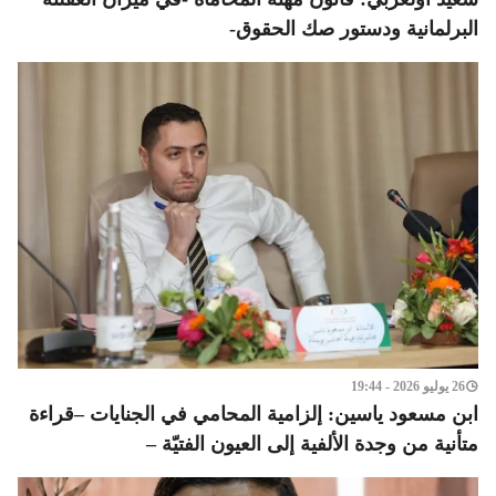
البرلمانية ودستور صك الحقوق-
26 يوليو 2026 - 19:44
ابن مسعود ياسين: إلزامية المحامي في الجنايات –قراءة
متأنية من وجدة الألفية إلى العيون الفتيّة –