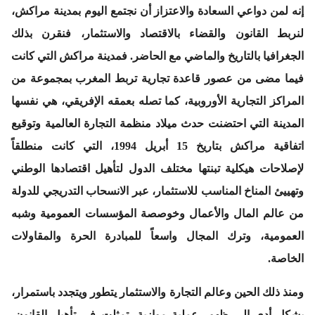
إنه لمن دواعي السعادة والاعتزاز أن نجتمع اليوم بمدينة مراكش،
لنربط القانون والقضاء بالاقتصاد والاستثمار، فنقرن بذلك
الجغرافيا بالتاريخ والماضي مع الحاضر. فمدينة مراكش التي كانت
فيما مضى من عصور قاعدة تجارية تربط المغرب بمجموعة من
المراكز التجارية الأوروبية، كما تصله بعمقه الإفريقي، هي نفسها
المدينة التي احتضنت حدث ميلاد منظمة التجارة العالمية وتوقيع
اتفاقية مراكش بتاريخ 15 أبريل 1994، التي كانت منطلقاً
لإصلاحات هيكلية تبنتها مختلف الدول لتأهيل اقتصادها الوطني
وتهييئ المناخ المناسب للاستثمار، عبر الانسحاب التدريجي للدولة
من عالم المال والأعمال وخوصصة المؤسسات العمومية وشبه
العمومية، وترك المجال واسعاً للمبادرة الحرة والمقاولات
الخاصة.
ومنذ ذلك الحين وعالم التجارة والاستثمار يتطور ويتجدد باستمرار،
بشكل أدى إلى ظهور عملية موازية، تمثلت في تأهيل القانون،