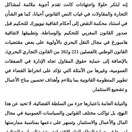
إنه ابتكر حلولا واجتهادات كانت تقدم أجوبة ملائمة لمشاكل
التجارة والمقاولات في غياب النص القانوني أحيانا، كما هو الشأن
في استناد محكمة النقض إلى أحكام اتفاقية نيويورك للتحكيم قبل
صدور القانون المغربي للتحكيم والوساطة. وتطبيقها لاتفاقية
هامبورغ في مجال النقل البحري بالأولوية على بعض مقتضيات
القانون الوطني )الفصلين 221 و262 من القانون التجاري البحري(،
بالإضافة إلى حماية حقوق المقاول تجاه الإدارة في الصفقات
العمومية، وغيرها من الأمثلة التي تؤكد على انخراط القضاء في
تطوير المنظومة القانونية بما يتلاءم وأهداف تحسين مناخ الأعمال
و تشجيع الاستثمار.
والنيابة العامة باعتبارها جزء من السلطة القضائية، لا تحيد عن هذا
النهج، بل تواكب مختلف القوانين والسياسات العمومية في مجال
المال والأعمال والاستثمار. وتسهر على دعمها بمناسبة ممارستها
لدورها في حماية النظام العام الاقتصادي وتنفيذ السياسة الجنائية.