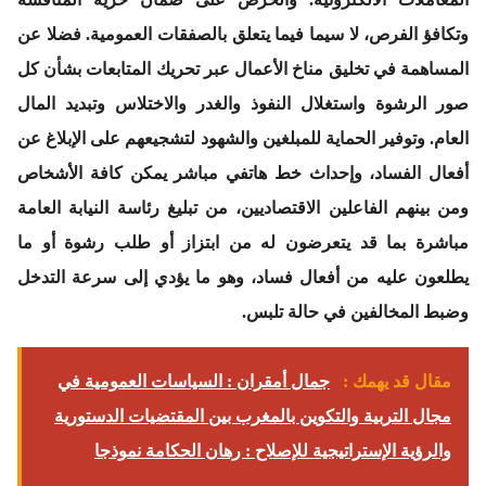
وتكافؤ الفرص، لا سيما فيما يتعلق بالصفقات العمومية. فضلا عن
المساهمة في تخليق مناخ الأعمال عبر تحريك المتابعات بشأن كل
صور الرشوة واستغلال النفوذ والغدر والاختلاس وتبديد المال
العام. وتوفير الحماية للمبلغين والشهود لتشجيعهم على الإبلاغ عن
أفعال الفساد، وإحداث خط هاتفي مباشر يمكن كافة الأشخاص
ومن بينهم الفاعلين الاقتصاديين، من تبليغ رئاسة النيابة العامة
مباشرة بما قد يتعرضون له من ابتزاز أو طلب رشوة أو ما
يطلعون عليه من أفعال فساد، وهو ما يؤدي إلى سرعة التدخل
وضبط المخالفين في حالة تلبس.
مقال قد يهمك :
جمال أمقران : السياسات العمومية في
مجال التربية والتكوين بالمغرب بين المقتضيات الدستورية
والرؤية الإستراتيجية للإصلاح : رهان الحكامة نموذجا