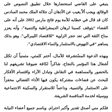
ينبغي على القاضي استحضارها خلال تطبيق النصوص على
الوقائع. ويجب ألاّ يغيب عن الأذهان أن جلالة الملك محمد السادس
كان قد قال في خطابه للأمة يوم فاتح مارس 2002 على أنه على
القضاء “يتوقف كسبنا لرهان الديمقراطية والتنمية”، وأنه يعزز
مناخ الثقة التي تعد حجر الزاوية “للاقتصاد الليبرالي”. وهو بذلك
يساهم “في النهوض بالاستثمار والنماء الاقتصادي”.
وبهذه الدعوة المسْتشرفة للآمال، أختم كلمتي، متمنياً أن تكلل
أشغال هذا المؤتمر بالنجاح، شاكراً لكافة ضيوفنا تشريفهم لنا
بالحضور والمساهمة في النقاش وتبادل الآراء واقتسام الأفكار
للبحث عن فضاءات مشتركة يكون فيها الأداء القضائي محفزاً
على الاستثمار والتنمية، وداعماً للاستقرار والسكينة الاجتماعية
ووسيلة لخدمة المنافسة الشريفة.
فلكم مني أصدق تقدير وأكبر احترام. وباسم جميع أعضاء النيابة