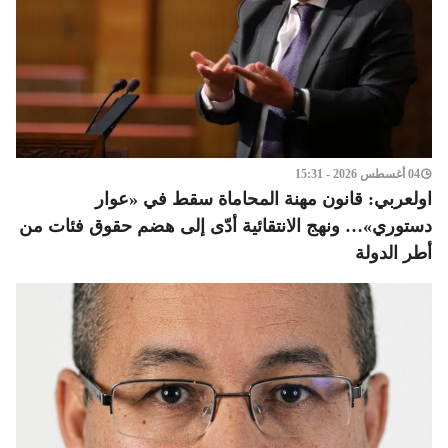
04 أغسطس 2026 - 15:31
اولعربي: قانون مهنة المحاماة سقط في «عوار
دستوري»… ونهج الانتقائية أدّى إلى هضم حقوق فئات من
أطر الدولة