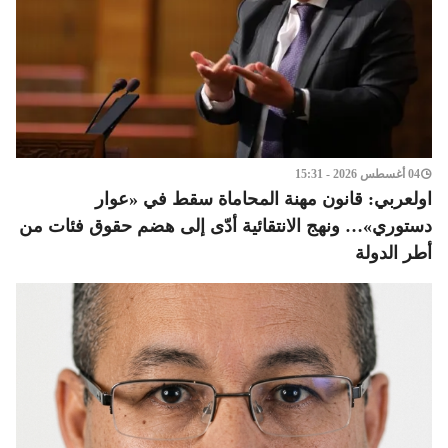
04 أغسطس 2026 - 15:31
اولعربي: قانون مهنة المحاماة سقط في «عوار
دستوري»… ونهج الانتقائية أدّى إلى هضم حقوق فئات من
أطر الدولة