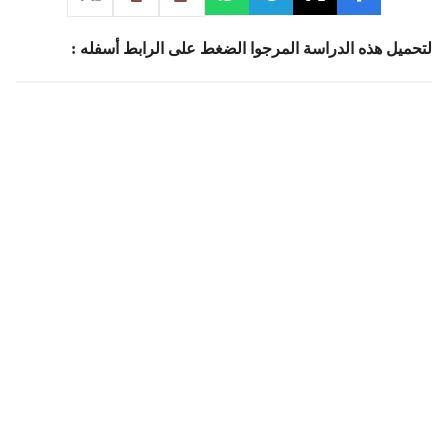
لتحميل هذه الدراسة المرجوا الضغط على الرابط أسفله :
الطلاق الشفوي بين أحكام الشرع
ومقتضيات الوضع ومنطق الطبع
مقالات ذات صلة