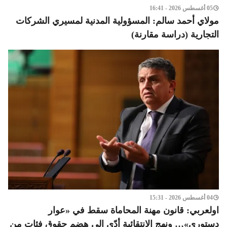
05 أغسطس 2026 - 16:41
مولاي أحمد سالم: المسؤولية المدنية لمسيري الشركات
التجارية (دراسة مقارنة)
04 أغسطس 2026 - 15:31
اولعربي: قانون مهنة المحاماة سقط في «عوار
دستوري»… ونهج الانتقائية أدّى إلى هضم حقوق فئات من