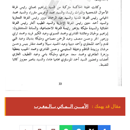
مقال قد يهمك :
الأمـــن الــمـائي بــالـمغـرب