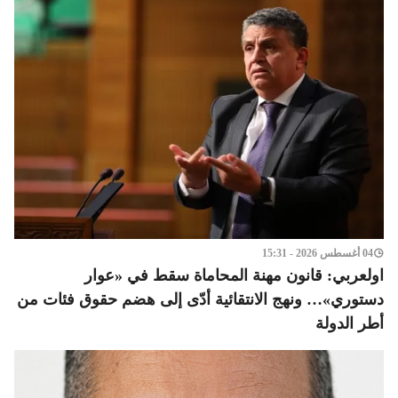
04 أغسطس 2026 - 15:31
اولعربي: قانون مهنة المحاماة سقط في «عوار
دستوري»… ونهج الانتقائية أدّى إلى هضم حقوق فئات من
أطر الدولة