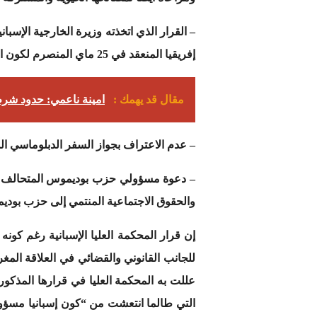
– القرار الذي اتخذته وزيرة الخارجية الإسبا
إفريقيا المنعقد في 25 ماي المنصرم لكون الكيان الوهمي غير معترف به من قبل الأمم المتحدة والاتحاد الأوروبي.
مقال قد يهمك :
امينة ناعمي: حدود شر
– عدم الاعتراف بجواز السفر الدبلوماسي الذ
– دعوة مسؤولي حزب بوديموس المتحالف مع ا
والحقوق الاجتماعية المنتمي إلى حزب بود
إن قرار المحكمة العليا الإسبانية رغم كونه
للجانب القانوني والقضائي في العلاقة المغر
عللت به المحكمة العليا في قرارها المذكور
التي طالما انتعشت من “كون إسبانيا مسؤولة 