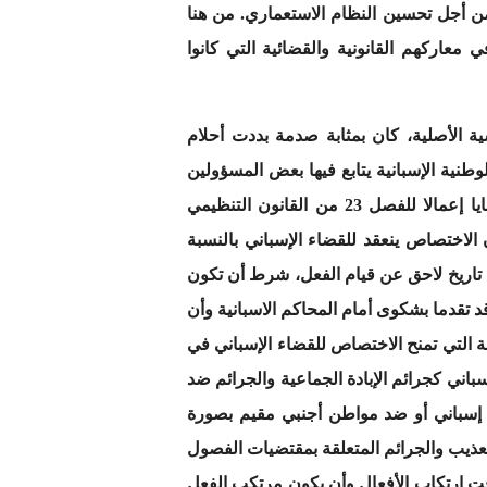
ة بإيفني وغينيا إلا أنها لا تدخل ضمن التراب الوطني الإسباني وأن اعتبارها الإقليم 53 كان من أجل تحسين النظام الاستعماري. من هنا
معاركهم القانونية والقضائية التي كانوا
ة الأصلية، كان بمثابة صدمة بددت أحلام
ية الإسبانية يتابع فيها بعض المسؤولين
المغاربة، وآن أوان حفظها استنادا لمبدأ إقليمية القوانين لكون القضاء الإسباني غير مختص للبت في هذه القضايا إعمالا للفصل 23 من القانون التنظيمي
1/20 في فقرته الثانية التي تنص على أن الاختصاص ينعقد للقضاء الإسباني بالنسبة
في تاريخ لاحق عن قيام الفعل، شرط أن تكون
قد تقدما بشكوى أمام المحاكم الاسبانية وأن
عة التي تمنح الاختصاص للقضاء الإسباني في
باني كجرائم الإبادة الجماعية والجرائم ضد
 إسباني أو ضد مواطن أجنبي مقيم بصورة
تعذيب والجرائم المتعلقة بمقتضيات الفصول
ية وقت ارتكاب الأفعال وأن يكون مرتكب الفعل