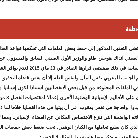
 وطنية
ضى التعديل المذكور إلى حفظ بعض الملفات التي تحكمها قواعد العدالة
ة الصيني آنذاك هوجين طاو والوزير الأول الصيني السابق والمسؤول عن
 الجانب المغربي نفس المآل ولنفس العلة إلا أن بعض قضاة التحقيق لد
 الملفات المخلوقة من قبل بعض الانفصاليين استنادا لكون إسبانيا م
هدوا -ولحاجة في نفس يعقوب- في أن يبتوا في هذه القضايا خلافا لما ذ
هم بصدور القرار 207/2020 وبتعليلاته الواضحة التي تنزع الاختصاص المكاني عن القضاء الإ
لذي كان يطبع تعاملها مع الكيان الوهمي، تحت ضغط بعض جمعيات المج
مع المغرب، نذكر منها على سبيل المثال لا الحصر: