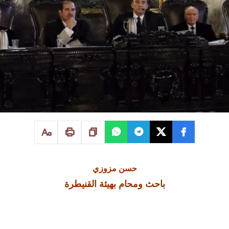
حسن مزوزي
باحث ومحام بهيئة القنيطرة