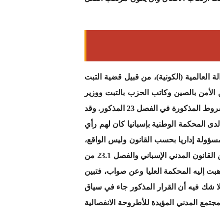
 العالمية (الكونية)، من قبيل قضية التبت
 الأمن بالصين وكاتب الحزب بالتبت ووزير
التخطيط والعائلة، وأيدتها المحكمة العليا الإسبانية في ذلك بمقتضى قرارها الصادر في 23 ماي 2015 لعدم توافر الشروط المذكورة في الفصل 23 المذكور. وقد
ى المحكمة الوطنية بإسبانيا كان لهم رأي
سؤولة إداريا بحسب القانون وليس الواقع،
واعتبروها إقليما إسبانيا يجري عليه ما يجري على الأقاليم الإسبانية الوطنية الأخرى إعمالا لمقتضيات الفصل 8 من القانون المدني الإسباني والفصل 23.1 من
هبت إليه المحكمة العليا وعن صواب، فتبين
سباني. ومما لا شك فيه أن القرار المذكور جاء في سياق
تمع المدني المؤيدة للأطروحة الانفصالية