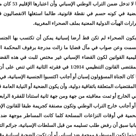
مستعمرة إسبانية إسو
ضية في كونه حسم في نقطة قانونية، طالما استغلها الانفصاليون في 
ارات الهيآت الدولية المعنية بملف الصحراء المغربية.
بكون الصحراء لم تكن قط أرضا إسبانية يمكن أن تكتسب بها الجنسي
حسمت وعن صواب في مآل قضايا ما زالت مدرجة برفوف المحكمة الوطن
للسلطة القضائية 6/1985، كما وقع تعديله بمقتضى القانون التنظيمي 14
 كان الجناة المسؤولون إسبان أو أجانب اكتسبوا الجنسية الإسبانية، 
مقتضيات المتعلقة باتفاقية دولية، وأن يكون الضحية أو النيابة العامة 
 في الخارج أو تمت معاقبته من جهة ومن جهة ثانية استنادا للفقرة الراب
أو أجانب خارج التراب الوطني وتكون مصنفة كجريمة طبقا للقانون الإس
المحمية في أوقات النزاعات المسلحة كلما كانت المساطر موجهة ضد
سبانيا سبق أن رفض طلب تسليمه من قبل السلطات الإسبانية، جرائم ال
الإسباني، حينما تكون المسطرة موجهة ضد إسباني أو أن تكون الضحية إسبان