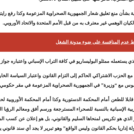
نية بشأن منع تعليق شعار الجمهورية الصحراوية المزعومة وكذا رفع رايته
ط عدم المنافسة على ضوء مدونة الشغل
ي يستعمله ممثلو البوليساريو في كافة التراب الإسباني واعتباره جواز
لحزب الاشتراكي الحاكم إلى التزام القانون واعتبار السياسة الخارجي
يموس مع “وزيرة” في الجمهورية الصحراوية المزعومة في مقر حكومي.
 قابلا للطعن أمام المحكمة الدستورية وكذا أمام المحكمة الأوروبية 
بية الإسبانية بالنسبة للصحراء المسترجعة ورسم أفق ومعالم الرؤيا الق
 الذي هو تكريس لمنحاها السليم والقانوني، بل هو إعلان عن كسب المغ
إداريا بحكم القانون وليس الواقع” وهو تبرير لا يجد أي سند قانوني 