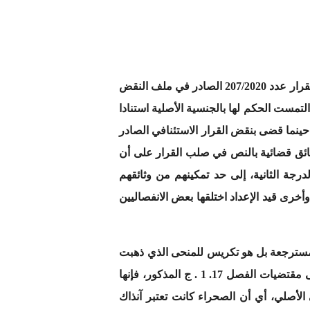
حينما تبت أعلى هيئة قضائية في قضية معينة يصبح قرارها عنوانا للحقيقة بالنسبة للقضية المعروضة عليها، إلا أن القرار عدد 207/2020 الصادر في ملف النقض
ة ازدادت سنة 1973 بأكونيت بئر كندوز بالداخلة، التمست الحكم لها بالجنسية الأصلية استنادا
ائيةل 17. 1 . ج من القانون المدني الإسباني، حينما قضى بنقض القرار الاستئنافي الصادر
حقائق قضائية بالنص في صلب القرار على أن
رجة الثانية، إلى حد تمكينهم من وثائقهم
وأخرى قيد الإعداد اختلقها بعض الانفصاليين
 المسترجعة بل هو تكريس للمنحى الذي ذهبت
إليه الغرفة الإدارية الثالثة بالمحكمة العليا الإسبانية، في قرارها المؤرخ في 7-11-1999 الذي وإن لم تعتمد فيه على مقتضيات الفصل 17. 1 . ج المذكور، فإنها
الوطني الأصلي، أي أن الصحراء كانت تعتبر آنذاك