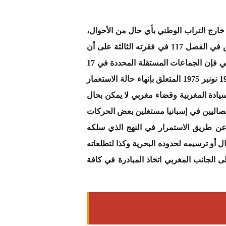
خارج التراب الوطني بأي حال من الأحوال،
كما أن الدستور الإسباني الذي أكد على أن إسبانيا تنتظم إقليميا في جماعات وعمالات ومجموعات مستقلة، ونص في الفصل 117 في فقرته الثالثة على أن
السلطة القضائية تمارس فقط في المحاكم المحددة بمقتضى القانون وفق ما نصت عليه قواعد الاختصاص. وبالتالي فإن الجماعات المستقلة المحددة في 17
جماعة والتي لا يوجد من بينها إقليمي سيدي إفني والصحراء. أي جاء منسجما في ذلك مع القانون 40 المؤرخ في 19 نونبر 1975 المتعلق بإنهاء حالة الاستعمار
. وفوق هذا وذاك فالصحراء هي تحت السيادة المغربية وقضاء مغربي لا يمكن بحال
نفصاليين في إسبانيا مستغلين بعض الحركات
عن طريق الاستمرار في النهج الذي سلكه
 أو ترسيمه لحدوده البحرية وكذا لتطلعاته
 الجانب المغربي اتخاذ المبادرة في كافة