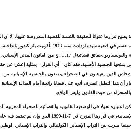
3226/2017 بتاريخ 2020.06.29، فضلا عن كونه حسم في قضية سيد
لمقتضيات الفصقرار المحكمة العليا الإسبانية والبوليساريو..حقائق قض
ضى بمنحها الجنسية الأصلية. فقد كان – أي القرار – بمثابة إعلان عن 
خاص الذين يعيشون في الصحراء يتمتعون بالجنسية الإسبانية من الد
ر أن هذا التعليل انصرف أثره على قضايا رائجة أمام العدالة الإسبانية 
 بالصحراء من حيث القانون وليس الواقع.
مكن اعتباره تحولا في الوضعية القانونية والقضائية للصحراء المغربية
ن نفس القانون حينما ميزت بين التراب الإسباني الكولنيالي والتراب الإسباني 