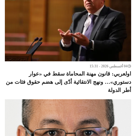
04 أغسطس 2026 - 15:31
اولعربي: قانون مهنة المحاماة سقط في «عوار
دستوري»… ونهج الانتقائية أدّى إلى هضم حقوق فئات من
أطر الدولة