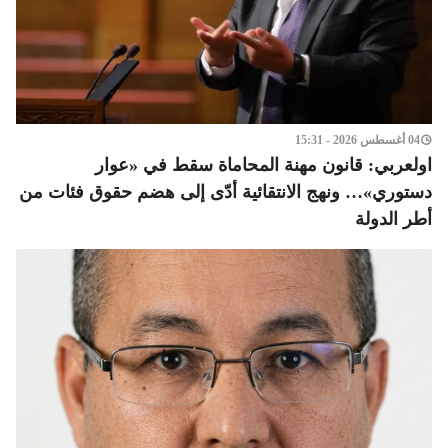
04 أغسطس 2026 - 15:31
اولعربي: قانون مهنة المحاماة سقط في «عوار
دستوري»… ونهج الانتقائية أدّى إلى هضم حقوق فئات من
أطر الدولة