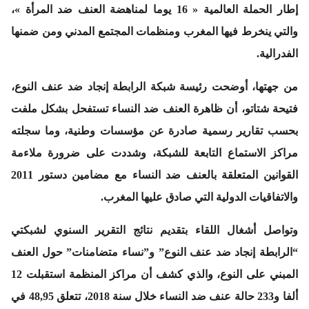
إطار الحملة العالمية « 16 يوما لمناهضة العنف ضد المرأة »،
والتي ينخرط فيها المغرب ومنظمات المجتمع المدني ومن ضمنها
الفدرالية.
من جهتها، أوضحت رئيسة شبكة الرابطة إنجاد ضد عنف النوع،
فتيحة شتاتو، أن ظاهرة العنف ضد النساء تستفحل بشكل ملفت
بحسب تقارير رسمية صادرة عن مؤسسات وطنية، وما سجلته
مراكز الاستماع التابعة للشبكة، وشددت على ضرورة ملاءمة
القوانين المتعلقة بالعنف ضد النساء مع مضامين دستور 2011
والاتفاقيات الدولية التي صادق عليها المغرب.
وتواصل أشغال اللقاء بتقديم نتائج التقرير السنوي لشبكتي
“الرابطة إنجاد ضد عنف النوع” و”نساء متضامنات” حول العنف
المبني على النوع، والذي كشف أن مراكز المنظمة استقبلت 12
ألفا و233 حالة عنف ضد النساء خلال سنة 2018، تتعلق 48,95 في