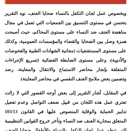
وبخصوص عمل لجان التكفل بالنساء ضحايا العنف، نوه التقرير
بتحسن في مستوى التنسيق بين الجمعيات التي تعمل في مجال
مناهضة العنف ضد النساء على مستوى المحاكم، حيث أصبحت
همزة وصل بين الضحايا والقضاء والمؤسسات العمومية، وكذلك
على مستوى المستشفيات (مجانية الشهادات الطبية والفحوصات
والأدوية)، وعلى مستوى الضابطة القضائية (تسريع الإجراءات
المتعلقة بإنجاز محاضر الاستماع والانتقال والمعاينة، رصد
وتضمين بعض ملامح العنف النفسي في محاضر المعاينة).
في المقابل، أشار التقرير إلى بعض أوجه القصور التي لا زالت
تعتري عمل هذه اللجان من قبيل ضعف التواصل وعدم تفعيل
تدابير الحماية والوقاية المنصوص عليها في القانون 103/13
المتعلق بمحاربة العنف ضد النساء وتأخر خروج القوانين التنظيمية
التي تنظم عمل لجان التكفل بالنساء والأطفال ضحايا العنف،