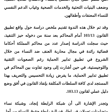
وضعف البنيات التحتية والخدمات الصحية وغياب الدعم النفسي
للنساء المعنفات وأطفالهن.
وقد تم خلال هذه الندوة تقديم ملخص دراسة حول واقع تطبيق
القانون 103/13 أمام المحاكم بعد سنة من دخوله حيز التنفيذ،
حيث سجلت الدراسة إصدار عدد من محاكم المملكة أحكاما
قضائية رائدة في مجال محاربة العنف ضد النساء من خلال
الشروع في تطبيق تدابير الحماية رغم الصعوبات التقنية
واللوجيستية، في حين أشارت إلى وجود تفاوت بين المحاكم في
تطبيق تدابير الحماية، ما يفرض زيادة التحسيس والتعريف بهذا
المستجد لدى كافة السلطات المكلفة بإنفاذ القانون في أفق وضع
دليل عملي لقانون 103.13.
وتجدر الإشارة الى أن شبكة الرابطة إنجاد، وشبكة نساء
متضامنات تعملان في إطار فدرالية رابطة حقوق النساء من أجل