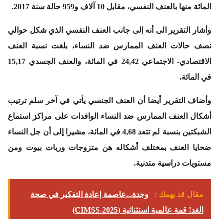
المائة منها بالعنف النفسي، مقابل 10 آلاف و959 حالة سنة 2017.
وأشار التقرير الى أنه إلى جانب العنف النفسي الذي شكل حوالي
نصف حالات العنف الممارس ضد النساء، بلغت نسبة العنف
الاقتصادي- الاجتماعي 24,42 في المائة، والعنف الجسدي 15,17
في المائة.
وأضاف التقرير أيضا أن العنف الجنسي يأتي في آخر سلم ترتيب
أشكال العنف الممارس ضد النساء الوافدات على مراكز استماع
الشبكتين بنسبة لم تتعد 4,68 في المائة، مشيرا إلى أن جل النساء
ضحايا العنف بمختلف أشكاله هن متزوجات وربات بيوت ومن
مستويات دراسية متدنية.
مقال قد يهمك :
وجدة...عاصمة إعادة التفكير في صحة
الغد! قمة عالمية استثنائية (CIMSS-2025)