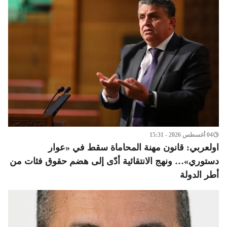
04 أغسطس 2026 - 15:31
اولعربي: قانون مهنة المحاماة سقط في «عوار
دستوري»… ونهج الانتقائية أدّى إلى هضم حقوق فئات من
أطر الدولة