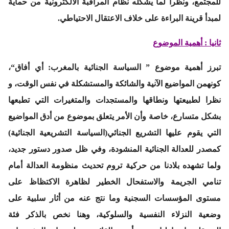
للمجتمع، ونظرا لما يشكله نظام المراقبة الالكترونية من حماية
لمبدأ قرينة البراءة على خلاف الاعتقال الاحتياطي.
ثانيا : أهمية الموضوع
تبرز أهمية موضوع ”
السياسة الجنائية بالمغرب: أي أفاق
“،
كونهمن المواضيع الآنية والشائكة والمستشكلة في نفس الوقت، و
نظرا لطبيعتها ونطاقها والمستجدات والمتغيرات التي تطبعها
بشكل متسارع، خاصة وأن الأمر يتعلق بموضوع من أدق المواضيع
التي يقوم عليها التشريع الجنائي(السياسة التشريعية الجنائية)
كمصدر للعدالة الجنائية المنشودة، وفي ظل صدور دستور جديد،
ولما تشهده بلادنا من حركية تروم تحديث منظومة العدالة أمام
تنامي الجريمة والاستفحال الخطير لظاهرة الاكتظاظ على
مستوى المؤسسات السجنية وما نتج عنه من أثار سلبية على
وضعية النزلاء النفسية والسلوكية، وهنا نخص بالذكر فئة