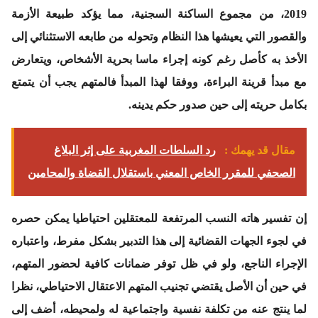
2019، من مجموع الساكنة السجنية، مما يؤكد طبيعة الأزمة
والقصور التي يعيشها هذا النظام وتحوله من طابعه الاستثنائي إلى
الأخذ به كأصل رغم كونه إجراء ماسا بحرية الأشخاص، ويتعارض
مع مبدأ قرينة البراءة، ووفقا لهذا المبدأ فالمتهم يجب أن يتمتع
بكامل حريته إلى حين صدور حكم يدينه.
مقال قد يهمك :
رد السلطات المغربية على إثر البلاغ
الصحفي للمقرر الخاص المعني باستقلال القضاة والمحامين
إن تفسير هاته النسب المرتفعة للمعتقلين احتياطيا يمكن حصره
في لجوء الجهات القضائية إلى هذا التدبير بشكل مفرط، واعتباره
الإجراء الناجع، ولو في ظل توفر ضمانات كافية لحضور المتهم،
في حين أن الأصل يقتضي تجنيب المتهم الاعتقال الاحتياطي، نظرا
لما ينتج عنه من تكلفة نفسية واجتماعية له ولمحيطه، أضف إلى