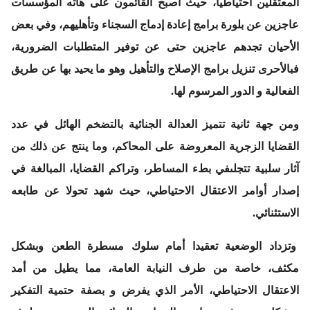
المعتقلين احتياطيا، حيث أصبح القائمون على هاته المؤسسات
عاجزين عن بلورة برامج إعادة إدماج السجناء وتأهليهم، وفي بعض
الأحيان تجدهم عاجزين حتى عن توفير المتطلبات الضرورية،
فبالأحرى تنزيل برامج الإصلاح والتأهيل وهو ما يحيد بها عن طريق
الفعالية و الدور المرسوم لها.
ومن جهة ثانية تتميز العدالة الجنائية بالتضخم الهائل في عدد
القضايا الزجرية المعروضة على المحاكم، وما ينتج عن ذلك من
آثار سلبية تتجلىفي بطء المساطر، وتراكم القضايا، المبالغة في
إصدار أوامر الاعتقال الاحتياطي، حيث شهد تحولا عن طابعه
الاستثنائي.
وتزداد الوضعية تعقيدا أمام سلوك مسطرة الطعن وبشكل
مكثف، خاصة من طرف النيابة العامة، مما يطيل من أمد
الاعتقال الاحتياطي، الأمر الذي يفرض و بصفة حتمية التفكير