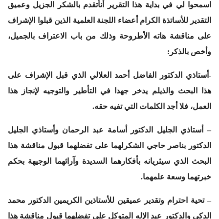
اسمحوا لي في بداية هذا التقرير أنأتقدم بالشكر الجزيل وعميق
التقدير للأساتذة الكرام أعضاء اللجنة العلمية الذين قبلوا الإشراف
على مناقشة هاته الأطروحة وذلك من باب الاعتراف بالجميل،
وأخص بالذكر:
-أستاذي الدكتور الفاضل
أحمد العلالي
الذي قبل الإشراف على
هذا البحث والذيلم يدخر جهدا في التأطير والتوجيه لإنجاز هذا
العمل، فلا أجد الكلمات التي تفيه حقه.
– أستاذي الجليل الدكتور
أسامة عبد الرحمان
وأستاذي الجليل
الدكتور
بناصر حاجي
الشكرلهما على تفضلهما قبول مناقشة هذا
البحث الذي سيثريانه بأفكارهما السديدة وآرائهما الوجيهة بحكم
خبرتهما وسعة علمهما.
– تحية احترام وتقدير عميقين للأستاذين الكريمين الدكتور
محمد
الدكي
والدكتور
عبد الإله المتوكل
على تفضلهما قبول مناقشة هذا