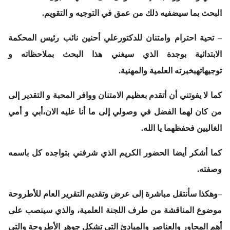
البحث بما سيضفيه ذلك من عمق في التوجيه و التقويم.
– تحية احترام وامتنان للدكتور
علي أحنين
نائب رئيس المحكمة
الابتدائية بوجدة الذي سيغني هذا البحث بملاحظاته و
توجيهاتهبخبرته العلمية والمهنية.
كما لا يفوتني أن أتقدم بعظيم الامتنان ووافر المحبة و التقدير إلى
من كان لهما الفضل في وصولي إلى ما أنا عليه الان،
أبي و أمي
الغاليين فحفظهما يا الله.
كما أشكر أيضا الحضور الكريم الذي شرفني بتواجده كل باسمه
وصفته.
–وهكذا سأنتقل مباشرة إلى عرض وتقديم التقرير العام للأطروحة
موضوع المناقشة من طرف اللجنة العلمية، والذي سينصب على
أهم المحاور والعناصر والمبادئ التي تشكل جوهر الأطروحة والتي