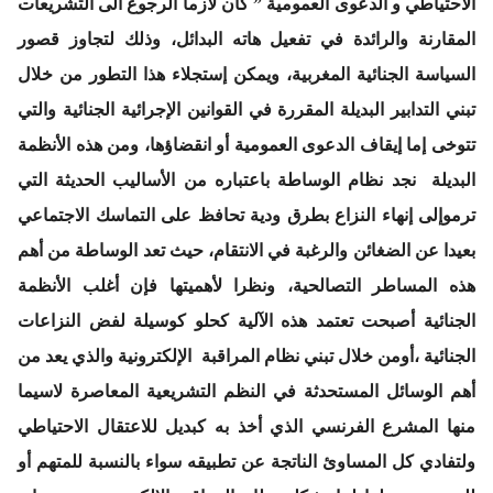
الاحتياطي و الدعوى العمومية ” كان لازما الرجوع الى التشريعات
المقارنة والرائدة في تفعيل هاته البدائل، وذلك لتجاوز قصور
السياسة الجنائية المغربية، ويمكن إستجلاء هذا التطور من خلال
تبني التدابير البديلة المقررة في القوانين الإجرائية الجنائية والتي
تتوخى إما إيقاف الدعوى العمومية أو انقضاؤها، ومن هذه الأنظمة
البديلة نجد نظام الوساطة باعتباره من الأساليب الحديثة التي
ترموإلى إنهاء النزاع بطرق ودية تحافظ على التماسك الاجتماعي
بعيدا عن الضغائن والرغبة في الانتقام، حيث تعد الوساطة من أهم
هذه المساطر التصالحية، ونظرا لأهميتها فإن أغلب الأنظمة
الجنائية أصبحت تعتمد هذه الآلية كحلو كوسيلة لفض النزاعات
الجنائية ،أومن خلال تبني نظام المراقبة الإلكترونية والذي يعد من
أهم الوسائل المستحدثة في النظم التشريعية المعاصرة لاسيما
منها المشرع الفرنسي الذي أخذ به كبديل للاعتقال الاحتياطي
ولتفادي كل المساوئ الناتجة عن تطبيقه سواء بالنسبة للمتهم أو