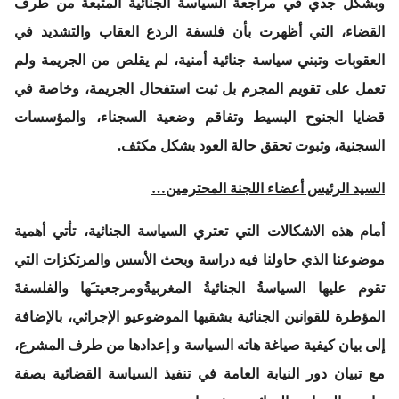
وبشكل جدي في مراجعة السياسة الجنائية المتبعة من طرف
القضاء، التي أظهرت بأن فلسفة الردع العقاب والتشديد في
العقوبات وتبني سياسة جنائية أمنية، لم يقلص من الجريمة ولم
تعمل على تقويم المجرم بل ثبت استفحال الجريمة، وخاصة في
قضايا الجنوح البسيط وتفاقم وضعية السجناء، والمؤسسات
السجنية، وثبوت تحقق حالة العود بشكل مكثف.
السيد الرئيس أعضاء اللجنة المحترمين…
أمام هذه الاشكالات التي تعتري السياسة الجنائية، تأتي أهمية
موضوعنا الذي حاولنا فيه دراسة وبحث الأسس والمرتكزات التي
تقوم عليها السياسةُ الجنائيةُ المغربيةُومرجعيتـَها والفلسفةَ
المؤطرة للقوانين الجنائية بشقيها الموضوعيو الإجرائي، بالإضافة
إلى بيان كيفية صياغة هاته السياسة و إعدادها من طرف المشرع،
مع تبيان دور النيابة العامة في تنفيذ السياسة القضائية بصفة