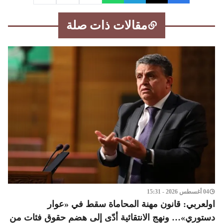
مقالات ذات صلة
04 أغسطس 2026 - 15:31
اولعربي: قانون مهنة المحاماة سقط في «عوار
دستوري»… ونهج الانتقائية أدّى إلى هضم حقوق فئات من