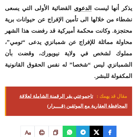
يذكر أنها ليست
الدعوى
القضائية الأولى التي يسعى
نشطاء من خلالها الى تأمين الإفراج عن حيوانات برية
محتجزة. وكانت محكمة أميركية قد رفضت هذا الشهر
محاولة مماثلة للإفراج عن شمبانزي يدعى “تومي”،
مملوك لشخص في ولاية نيويورك، وقضت بأن
الشمبانزي ليس “شخصا” له نفس الحقوق القانونية
المكفولة للبشر.
مقال قد يهمك :
تاجموعتي يقر الرقمنة الشاملة لعلاقة
المحافظة العقارية مع الموثقين (قــــرار)