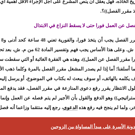
ه في “48 ساعة” من تاريخ اتخاذه، فهل يعقل أن ينص المشرع على أجل الإجراء الأقل أ
اذ مقرر الفصل))؟.
لكل
المنصوص عليها في المادتين 62 و63 من م. ش.
 تتراوح ما بين 48 ساعة و8 أيام كما أسلفنا؛ أما إذا لم يصدر المشغل مقرر الفصل بالمرة
ف يكلمه بالهاتف، أو سوف يبعث له بكتاب في الموضوع، أو يرسل إلي
تراتيجي)) وهو الدفع والقول بأن الأجير لم يتم فصله عن العمل وإنم
ر، ولما لم ينجح فيه رفع هذه
الدعوى
، رجع إليه منتقما وزاعما أنه فص
دونة الأسرة على مبدأ المساواة بين الزوجين