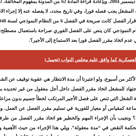
المرسوم التطبيقي للمدونة والمؤرخ في 29 ديسمبر 2004. وبإعادة قرا
المشغل يجب فصله فورا، وفي تاريخ محدد، لا يفصله عنه إلا إجراء الا
عدم اتخاذ مقرر الفصل فورا بعد الاستماع إلى الأجير؟.
عسكرية كما وافق عليه مجلس النواب (تحميل)
بيح الاجتهاد للمشغل اتخاذ مقرر الفصل داخل أجل معقول من غير تحديده 
يستنتج من المادة 61 من مدونة الشغل التي تنص على فصل الأجير المرتكب لخطأ جسيم بد
ها المادة 63 من م.ش أو حددتها في 48 ساعة كمقياس أو معيار للفورية في تسليم مقرر الفصل
؟ ونجيب بأن الإجراء المهم والخطير هو اتخاذ مقرر الفصل من طرف
 لمحكمة النقض في “مدة معقولة”. ويلي هذا الإجراء من حيث الأهمية