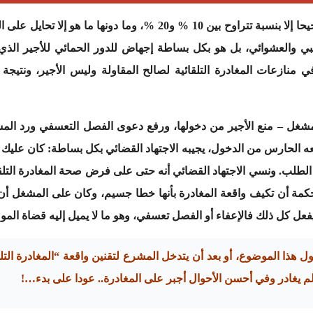
والواقع أن الدفع بمغادرة العمل لا يكون صحيحا إلا بنسبة تتراوح بين 
ي والعشوائي، بل هو بكل بساطة إجهاض للدور الحمائي للأجير الذي ت
في منازعات المغادرة التلقائية لصالح المقاولة وليس الأجير، ونتيجة
مشغل – منع الأجير من دخولها، ورفع دعوى الفصل التعسفي ورد المشغل 
عه الحارس من الدخول، يجيبه الاجتهاد القضائي بكل بساطة: كان عليك 
الطلب. ونسي الاجتهاد القضائي أنه حتى على فرض صحة المغادرة التل
كمة أن تكيف واقعة المغادرة بأنها خطا جسيم، وكان على المشغل أن 
ول هذا الموضوع، أو بعد أن يتدخل المشرع لتقنين واقعة “المغادرة التل
ع لم يغادر وفي أحسن الأحوال أجبر على المغادرة.. عودا على بدء…!