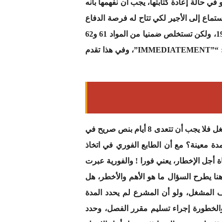
ءة المادة 62 من المدونة بمفهوم المخالفة، أو في حالة إعادة كتابتها، يجب أن نفهمها بأنه
ستماع إلى الأجير لكي تتاح له فرصة الدفاع
عن نفسه)). وهذه الصبغة الفورية في اتخاذ قرار الفصل كانت صريحة في الفصل 6 من النظام النموذجي لسنة 1948، ولكن تستخلص ضمنيا من المواد 61 و62
و63 من مدونة الشغل، فالفصل 6 من النظام النموذجي كان ينص على الفصل الفوري صراحة باستعمال مصطلح: “”IMMEDIATEMENT”، وفي هذا تقدم
وقد تطول فترة انتظار الأجير لمقرر الفصل لأكثر من أسبوع، ولو اعتبرنا أن مدة الانتظار هي عقوبة توقيف عن الشغل فلا يجب أن تتعدى 8 أيام بنص صريح في
بمدة معينة؟ مع أن الطابع الفوري في اتخاذ
ون مراعاة أجل الإخطار، يعني فورا ! والفورية عبرت
 عن العمل. وهنا يطرح السؤال ما هو الأهم والأخطر، هل
 المشغل، ولو أن المشرع لم يحدد المدة
 والخطورة إجراء تسليم مقرر الفصل، وحدد