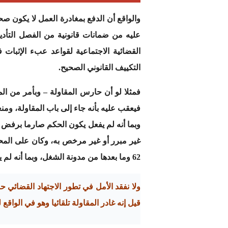
عليه من ضمانات قانونية من الفصل التأديب
القضائية الاجتماعية لقواعد عبء الإثبات 
التكييف القانوني الصحيح.
فمثلا لو أن حارس المقاولة – وبأمر من ال
فيعقب عليه بأنه جاء إلى باب المقاولة، ومن
وبما أنه لم يفعل يكون الحكم صارما برفض 
غير مبرر أو غير مرخص به، وكان على المح
62 وما بعدها من مدونة الشغل، وبما أنه لم يفعل كل ذلك فالإعفاء أو الفصل تعسفي، وهو ما لا يميل إليه قضاة الموضوع حاليا في المادة الاجتماعية.
ولا نفقد الأمل في تطور الاجتهاد القضائي ح
قيل إنه غادر المقاولة تلقائيا وهو في الواق