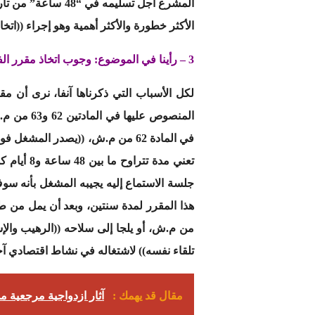
المشرع أجل تسليم
الأكثر خطورة والأكثر أهمية وهو إجراء ((اتخ
3 – رأينا في الموضوع: وجوب اتخاذ مقرر الفصل عن العمل فورا حتى لا يسقط النزاع في الابتذال
تعني مدة
جلسة الاستماع إليه يجيبه المشغل بأنه سو
من م.ش، أو يلجا إلى سلاحه ((الرهيب والإس
تلقاء نفسه)) لاشتغاله في نشاط اقتصادي آخ
مقال قد يهمك :
آثار ازدواجية مرجعية م