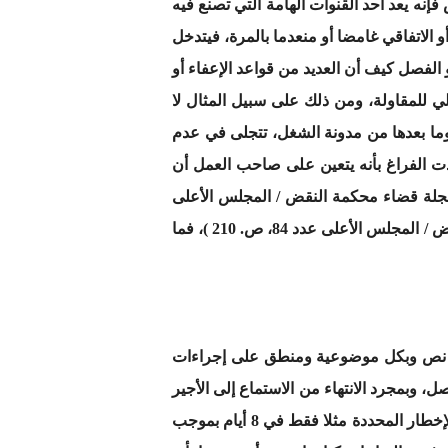
نه يعد أحد القنوات الهامة التي تصنع فيه
و الاتفاقي غامضا أو منعدما بالمرة، فيتدخل
الفصل كيف أن العديد من قواعد الإعفاء أو
خلي للمقاولة، ومن ذلك على سبيل المثال لا
 إصدار محكمة النقض لقرار حديث لاحظت فيه ثغرة أو فراغا في نظام الفصل التأديبي في ضوء المادة 62 وما بعدها من مدونة الشغل، تتجلى في عدم
ت الفراغ بأنه يتعين على صاحب العمل أن
 الفصل داخل أجل معقول ( م. ن، غ. إ ج.، قرار بتاريخ 16/5/2017 رقم 530 ملف عدد /1202/1/ 5/2016، مجلة قضاء محكمة النقض / المجلس الأعلى
عدد 84، ص. 203 + م. ن، غ. إ ج.، قرار بتاريخ 4/7/2017 رقم 659 ملف عدد 1575/5/1/2016 ، مجلة قضاء محكمة النقض / المجلس الأعلى عدد 84، ص. 210 )، فما
 له تصوره عن الأجل المعقول، في حين أن المشرع في المادتين 62 و63 من م.ش نص وبكل موضوعية ومنطق على إجراءات
ابع الفورية في اتخاذ قرار الفصل، وبمجرد الانتهاء من الاستماع إلى الأجير
من طرف المشغل. ومما يؤكد ذلك أن المادة 61 من المدونة تسمح للمشغل بفصل الأجير فورا ودون انتظار مهلة الإخطار المحددة مثلا فقط في 8 أيام بموجب