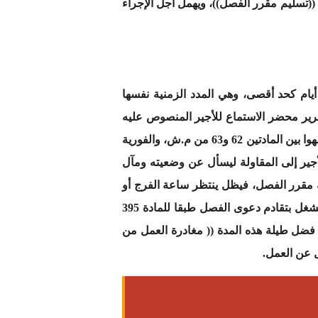
همية أي ((تسليم مقرر الفصل))، ويهمل أجل الإجراء
 الأسباب التي ذكرناها آنفا، نرى أن مقرر الفصل يجب أن يتخذ فورا، والفورية تعني 48 ساعة كحد أدنى و8 أيام كحد أقصى، وهي المدد الزمنية نفسها
 وعلى هذا الأساس يجب فهم وتفسير المادة 62 من م. ش، بعد تحرير محضر الاستماع للأجير المنصوص عليه
في المادة 62 من م.ش، ((يصدر المشغل فورا مقرر الفصل عن العمل))، وهذه هي الفقرة الغائبة أو التي سقطت سهوا بين المادتين 62 و63 من م.ش، والفورية
 وكلما ذهب الأجير إلى المقاولة ليسأل عن وضعيته ومآل
ه مقرر الفصل، فيظل ينتظر ساعة الفرج أو
هذا المقرر لمدة سنتين، وبعد أن يمل من طول الانتظار يقرر رفع دعوى المنازعة في مقرر الفصل، فقد يدفع المشغل بتقادم دعوى الفصل طبقا للمادة 395
ا فضل طيلة هذه المدة (( مغادرة العمل من
ل عن العمل.