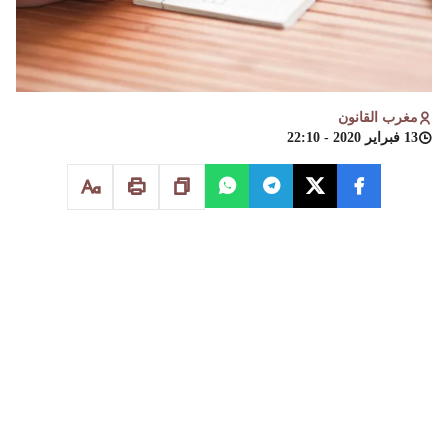
مغرب القانون
13 فبراير 2020 - 22:10
المملكة المغربيــة
محكمة الاستئناف التجارية بفاس
المحكمة التجارية بمكناس
باسم جلالة الملك وطبقا للقانون
حكم رقـم
بتاريــخ
:
10ـ2ـ2020