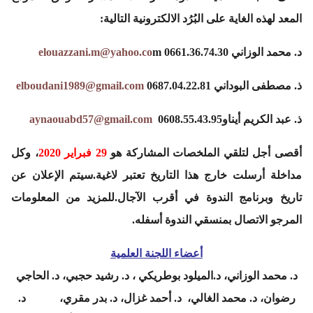
المعد لهذه الغاية على البُرُد الالكترونية التالية:
د. محمد الوزاني
m 0661.36.74.30
elouazzani.m@yahoo.co
ذ. مصطفى البوداني 0687.04.22.81
elboudani1989@gmail.com
ذ. عبد الكريم أيناو0608.55.43.95
aynaouabd57@gmail.com
أقصى أجل لتلقي الملخصات المشاركة هو
29 فبراير 2020
، وكل
مداخلة أرسلت خارج هذا التاريخ تعتبر لاغية.سيتم الإعلان عن
تاريخ وبرنامج الندوة في أقرب الآجال.للمزيد من المعلومات
المرجو الاتصال بمنسقي الندوة أسفله.
أعضاء اللجنة العلمية
د. محمد الوزاني، د.الميلود بوطريكي ، د. رشيد حجبي، د. الحاجي
رضوان، د. محمد الغالي، د. أحمد غزال، د. بدر مقري، د.