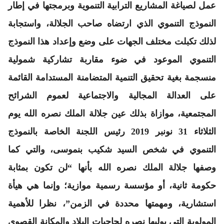
عمل لصياغة المشاريع الترابية التنموية وبرمجتها في إطار
النموذج التنموي الذي ارتضاه صاحب الجلالة، واستجابة
لذلك تكبلت مختلف الجهات على وضع وإعداد هذا النموذج
التنموي الموعود في ضوء مقاربة تشاركية شمولية
منسجمة بغية تحقيق التنمية المتضامنة المستدامة القائمة
على العدالة المجالية والاجتماعية لعموم الشرائح
المجتمعية، موازاة بذلك عين جلالة الملك نصره الله يوم
الثلاثاء 31 نونبر 2019 رئيس اللجنة الخاصة بالنموذج
التنموي في شخص السيد شكيب بنموسى، والتي كما
وصفها جلالة الملك نصره الله بأنها “لن تكون بمثابة
حكومة ثانية، أو مؤسسة رسمية موازية؛ وإنما هي هيأة
استشارية، ومهمتها محددة في الزمن”، نظرا للأهمية
المولوية التي يوليها نصره لحاجيات البلاد والمكانة القصوى