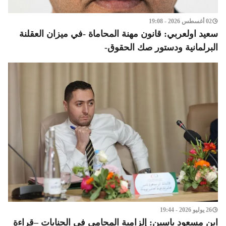
02 أغسطس 2026 - 19:08
سعيد اولعربي: قانون مهنة المحاماة -في ميزان العقلنة
البرلمانية ودستور صك الحقوق-
26 يوليو 2026 - 19:44
ابن مسعود ياسين: إلزامية المحامي في الجنايات –قراءة