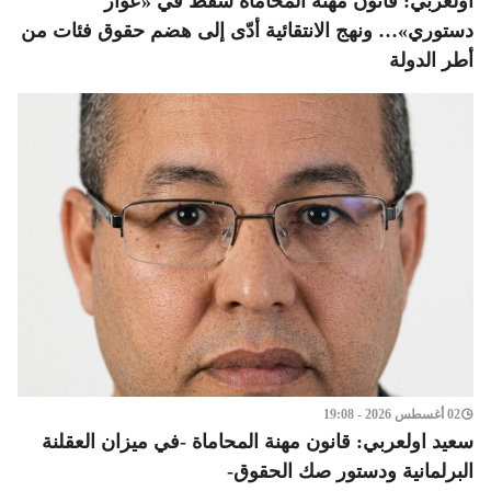
اولعربي: قانون مهنة المحاماة سقط في «عوار
دستوري»… ونهج الانتقائية أدّى إلى هضم حقوق فئات من
أطر الدولة
02 أغسطس 2026 - 19:08
سعيد اولعربي: قانون مهنة المحاماة -في ميزان العقلنة
البرلمانية ودستور صك الحقوق-