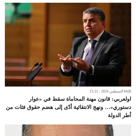
04 أغسطس 2026 - 15:31
اولعربي: قانون مهنة المحاماة سقط في «عوار
دستوري»… ونهج الانتقائية أدّى إلى هضم حقوق فئات من
أطر الدولة