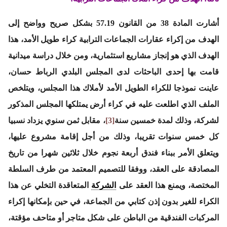
أشارت المادة 38 من القانون 57.19 بشكل صريح وواضح إلى
الهدف من إكراء عقارات الجماعات الترابية كراء طويل الأمد، هذا
الهدف الذي هو إنجاز مشاريع استثمارية، ومن خلال دراسة ميدانية
قامت بها إحدى الباحثات لدى المجلس البلدي الرباط حسان،
عاينت نموذجا للكراء الطويل الأمد لأملاك هذا المجلس، ويتلخص
الملف الذي اطلعت عليه في كراء أرض يمتلكها المجلس المذكور
لشركة، وذلك لمدة خمسين سنة
[3]
، مقابل ثمن سنوي يزداد نسبيا
كل خمس سنوات تقريبا، وذلك من أجل إقامة مشروع عليها،
ويتعلق الأمر ببناء فندق أربعة نجوم خلال ثلاثين شهرا من تاريخ
المصادقة على العقد، ووفقا للتصميم المعتمد من طرف السلطة
المختصة، ويمنع هذا العقد على
الشركة
المتعاقدة التخلي عن هذا
الكراء للغير بدون إذن كتابي من الجماعة، في حين بإمكانها إكراء
المركبات الفندقية من الباطن على شكل متاجر أو متاحف مؤقتة،