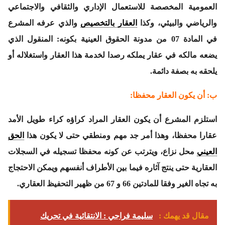
العمومية المخصصة للاستعمال الإداري والثقافي والاجتماعي
والرياضي والبيئي، وكذا
العقار بالتخصيص
والذي عرفه المشرع
في المادة 07 من مدونة الحقوق العينية بكونه: المنقول الذي
يضعه مالكه في عقار يملكه رصدا لخدمة هذا العقار واستغلاله أو
يلحقه به بصفة دائمة.
ب: أن يكون العقار محفظا:
استلزم المشرع أن يكون العقار المراد كراؤه كراء طويل الأمد
عقارا محفظا، وهذا أمر جد مهم ومنطقي حتى لا يكون هذا
الحق
العيني
محل نزاع، ويترتب عن كونه محفظا تسجيله في السجلات
العقارية حتى ينتج آثاره فيما بين الأطراف أنفسهم ويمكن الاحتجاج
به تجاه الغير وفقا للمادتين 66 و 67 من ظهير التحفيظ العقاري.
مقال قد يهمك :
سليمة فراجي : الانتقائية في تحريك