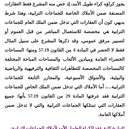
يجوز كراؤه كراء طويل الأمد، إذ خص منه المشرع فقط العقارات
المصنفة ضمن الأملاك الخاصة للجماعات الترابية، وهذا شرط
بديهي كون أن العقارات التي تدخل ضمن الملك العام للجماعات
الترابية هي مخصصة للاستعمال المباشر من قبل العموم أو
لتسيير مرفق عمومي، وقد ذكرها المشرع على سبيل المثال
فقط لا الحصر في المادة 4 من القانون 57.19 ومنها: المساحات
الخضراء العامة وميادين الألعاب والمساحات المباحة المختلفة
كالمساحات المخصصة للتظاهرات الثقافية والترفيهية والرياضية
والبيئية، والأسواق الأسبوعية، والمجازر التابعة للجماعات
الترابية…، أما الأملاك التي تدخل ضمن الملك الخاص للجماعات
الترابية فقد عرفتها المادة 29 من القانون 57.19 بأنها: جميع
العقارات التي تمتلكها الجماعات الترابية والتي لا تدخل ضمن
أملاكها العامة.
ثانيا: شكلية عقد الكراء الطويل الأمد لأملاك الجماعات الترابية: