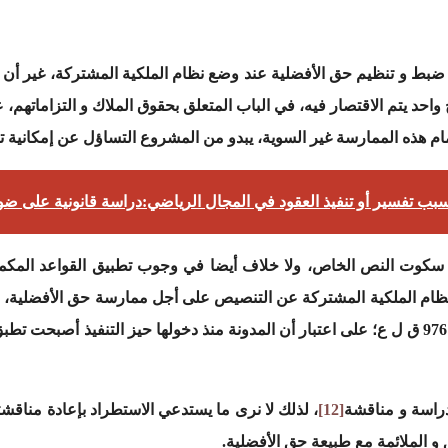
 ضبط و تنظيم حق الأفضلية عند وضع نظام الملكية المشتركة، غير أن 
مام هذه الممارسة غير السوية، يبدو من المشروع التساؤل عن إمكانية ت
بسبب تفسير أو تنفيذ العقود في المجال الرياضي:دراسة قانونية على ضوء
سكوت النص الخاص، ولا خلاف أيضا في وجوب تطبيق القواعد المكمل
م ح ع و ليس إلى مقتضيات الفصلين 974 و 976 ق ل ع؛ على اعتبار أن المدونة منذ دخولها حيز ال
راسة و مناقشة
[12]
، لذلك لا نرى ما يستدعي الاستطراد بإعادة مناقش
و الملائمة مع طبيعة حق الأفضلية.