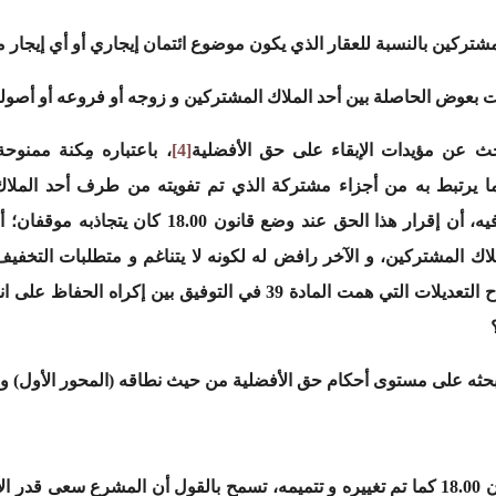
شتركين بالنسبة للعقار الذي يكون موضوع ائتمان إيجاري أو أي إيجار مش
ت بعوض الحاصلة بين أحد الملاك المشتركين و زوجه أو فروعه أو أصوله
بحث عن مؤيدات الإبقاء على حق الأفضلية
[4]
، باعتباره مِكنة ممنوح
ا يرتبط به من أجزاء مشتركة الذي تم تفويته من طرف أحد الملاك 
الظاهرة. فالذي لا جدال فيه، أن إقرار هذا الح
لاك المشتركين، و الآخر رافض له لكونه لا يتناغم و متطلبات التخف
. مما يجعلنا نتساءل عن مدى نجاح التعديلات التي همت المادة 39 ف
بحثه على مستوى أحكام حق الأفضلية من حيث نطاقه (المحور الأول) و 
إن القراءة الأولية لنص المادة 39 من القانون 18.00 كما تم تغييره و تتميمه، تسمح بالقول 