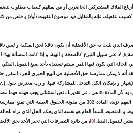
ثة أرباع الملاك المشتركين الحاضرين أو من يمثلهم كنصاب مطلوب لتضم
كسبب لتفعيله، فإنه بالمقابل قيد موضوع التفويت (أولا) و قلص من لائح
رف الذي يثبت به حق الأفضلية أن يكون ناقلا لحق الملكية و ليس ناقلا ل
ضة
[6]
لا على سبيل التبرع كالصدقة و الهبة. و إذا كانت المسألة بهذا ا
الحالة التي يكون فيها الثمن سيتم تسديده بأحد صيغ التمويل البنكي إم
تقد أنه لا يمكن ممارسة حق الأفضلية في البيع الجبري للجزء المفرز ح
إشهار و بإمكان الكل التدخل للمشاركة فيها. و رب معترض يقول إن
يخصص أو يقيد بشاهد، لكن هذا الاعتراض مردود لأن المادة 39 هي ـ في تقديرنا ـ نص اس
حرية التعاقد و القوة الملزمة للعقد، و هذا الفهم تؤيده المادة 302 من مدونة
ط و المنضبط للمبدأ العام هو نفسه الذي يحكم الحل الذي نراه للحالة ا
تين للتمويل البديل
[9]
، من دائرة التصرفات التي تجيز الأخذ بحق الأفضل