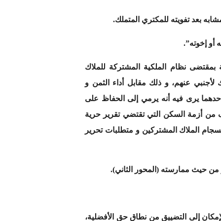
ابه بعد تفويته للمكتري المتملك.
 أو إخوته”.
ة بمقتضى نظام الملكية المشتركة للملاك
لأجنبي عنهم، و ذلك مقابل أداء الثمن و
ق عند وضع قانون 18.00 كان يتجاذبه موقفان؛ أحدهما يرى فيه أنه يرمي إلى الحفاظ على
يف من أزمة السكن التي تقتضي تقرير حرية
ي التوفيق بين إكراه الحفاظ على انسجام الملاك المشتركين و متطلبات تحرير
من حيث ممارسته (المحور الثاني).
أن المشرع سعى قدر الإمكان إلى التضييق من نطاق حق الأفضلية،