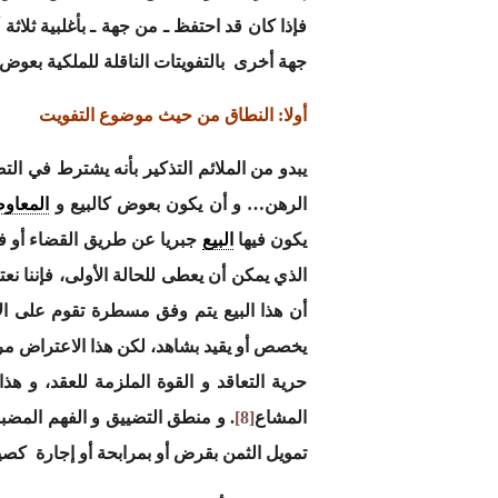
فإذا كان قد احتفظ ـ من جهة ـ بأغلبية ثلا
جهة أخرى بالتفويتات الناقلة للملكية بعوض 
أولا: النطاق من حيث موضوع التفويت
يبدو من الملائم التذكير بأنه يشترط في التص
الرهن… و أن يكون بعوض كالبيع و
المعاو
يكون فيها
البيع
جبريا عن طريق القضاء أو في 
الذي يمكن أن يعطى للحالة الأولى، فإننا نع
أن هذا البيع يتم وفق مسطرة تقوم على ال
المشاع
[8]
. و منطق التضييق و الفهم المضبو
تمويل الثمن بقرض أو بمرابحة أو إجارة كصيغ