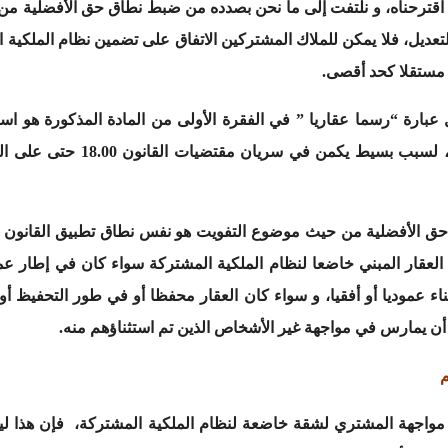
اقترحناه، و نلتفت إلى ما نحن بصدده من ضبط نطاق حق الأفضلية من 
ا كان عليه في ظل المادة 39 قبل التعديل، فلا يمكن للملاك المشتركين الاتفاق على تضمين نظ
ل عبارة “رسما عقاريا ” في الفقرة الأولى من المادة المذكورة هو است
المقصودة تنصرف إلى معنى الجزء 
ق حق الأفضلية من حيث موضوع التفويت هو نفس نطاق تطبيق القانون 18.00
 العقار المبني خاضعا لنظام الملكية المشتركة سواء كان في إطار ع
اء عموديا أو أفقيا، و سواء كان العقار محفظا أو في طور التحفيظ أ
و أن يمارس في مواجهة غير الأشخاص الذين تم استثناؤهم منه.
م