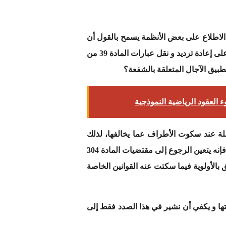
الاطلاع على بعض الأنظمة يسمح بالقول أن
أغلبها، حتى لا نقول كلها، وضعت وفق نموذج واحد يتم الاقتصار فيه، في الباب المتعلق بحقوق الملاك و التزاماتهم، على إعادة ترديد و نقل عبارات المادة 39 من
طبيق الآجال المتعلقة بالشفعة؟
 العقود الرياضية النموذجية
ة عند سكوت الأطراف عما يخالفها، لذلك
يمكن القول بأنه في الحالة التي يحجم فيها نظام الملكية المشتركة عن التنصيص على أجل ممارسة حق الأفضلية، فإنه يتعين الرجوع إلى مقتضيات المادة 304
تنفيذ أصبحت تطبق بالأولوية فيما سكتت عنه القوانين الخاصة
تها و يكفي أن نشير في هذا الصدد فقط إلى