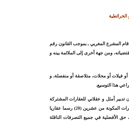
الخرائطية
المبنية حيز التنفيذ، قام المشرع المغربي ـ بموجب القانون رقم
ياته، ومن جهة أخرى إلى الملائمة بينه و
و فيلات أو محلات، متلاصقة أو منفصلة، و
اعي هذا التوسيع.
جاء بها القانون رقم 106.12 و مدى نجاعتها في ضمان تدبير أمثل و عقلاني للعقارات المشتركة
، فإن الذي يهمنا في هذه الدراسة هو المادة 39 التي جاء فيها أنه : ” يمكن للملاك المشتركين في العقارات المكونة من عشرين (20) رسما عقاريا
، حق الأفضلية في جميع التصرفات الناقلة