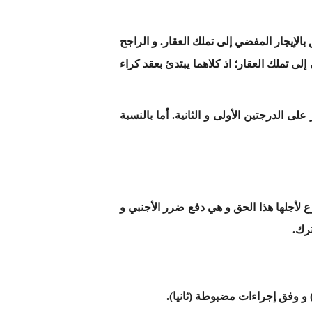
فهوم المادة 431 من مدونة التجارة أو بمفهوم المادة الثانية من القانون رقم 51.00 المتعلق بالإيجار المفضي إلى تملك العقار. و الراجح
إلى تملك العقار؛ اذ كلاهما يبتدئ بعقد كراء
ى الدرجتين الأولى و الثانية. أما بالنسبة
ع لأجلها هذا الحق و هي دفع ضرر الأجنبي و
رك.
و وفق إجراءات مضبوطة (ثانيا).