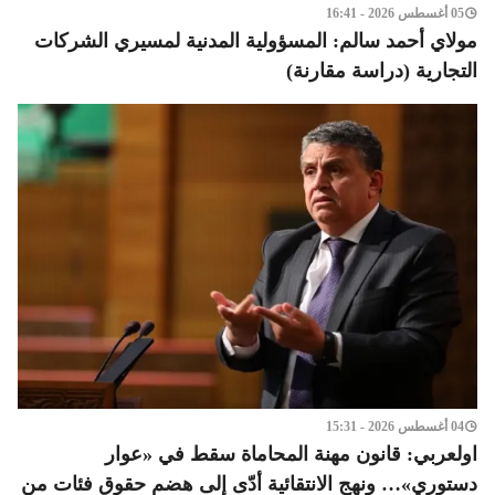
05 أغسطس 2026 - 16:41
مولاي أحمد سالم: المسؤولية المدنية لمسيري الشركات
التجارية (دراسة مقارنة)
04 أغسطس 2026 - 15:31
اولعربي: قانون مهنة المحاماة سقط في «عوار
دستوري»… ونهج الانتقائية أدّى إلى هضم حقوق فئات من