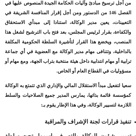
من أجل ترسيخ مبادئ وآليات الحكامة الجيدة المنصوص عليها في
الفصل 146 من الدستور ومن أجل إقرار المنافسة الشريفة في
التعيينات، يعين مدير الوكالة، استنادا إلى مبدأي الاستحقاق
والكفاءة، بقرار لرئيس المجلس، بعد فتح باب الترشيح لشغل هذا
المنصب، ويخضع هذا القرار لتأشيرة السلطة الحكومية المكلفة
بالداخلية، وتتنافى مهام مدير الوكالة مع العضوية في أي جماعة
ترابية أو مهام انتدابية داخل هيئة منتخبة بتراب الجهة، ومع مهام أو
مسؤوليات في القطاع العام أو الخاص.
سعيا لتفعيل مبدأ الاستقلال المالي والإداري الذي تتمتع به الوكالة
كمؤسسة قائمة بذاتها، يمارس المدير جميع الصلاحيات والسلط
اللازمة لتسيير الوكالة، وفي هذا الإطار يقوم بـ:
تنفيذ قرارات لجنة الإشراف والمراقبة
تسيير شؤون الوكالة والتصرف باسمها، تحت سلطة