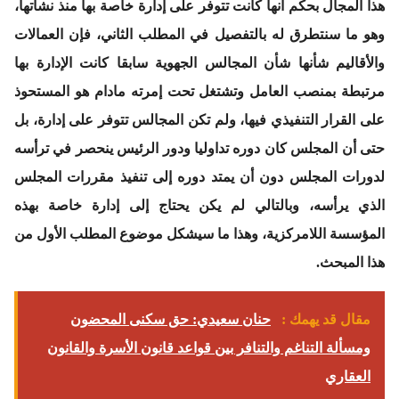
هذا المجال بحكم أنها كانت تتوفر على إدارة خاصة بها منذ نشأتها،
وهو ما سنتطرق له بالتفصيل في المطلب الثاني، فإن العمالات
والأقاليم شأنها شأن المجالس الجهوية سابقا كانت الإدارة بها
مرتبطة بمنصب العامل وتشتغل تحت إمرته مادام هو المستحوذ
على القرار التنفيذي فيها، ولم تكن المجالس تتوفر على إدارة، بل
حتى أن المجلس كان دوره تداوليا ودور الرئيس ينحصر في ترأسه
لدورات المجلس دون أن يمتد دوره إلى تنفيذ مقررات المجلس
الذي يرأسه، وبالتالي لم يكن يحتاج إلى إدارة خاصة بهذه
المؤسسة اللامركزية، وهذا ما سيشكل موضوع المطلب الأول من
هذا المبحث.
مقال قد يهمك :
حنان سعيدي: حق سكنى المحضون
ومسألة التناغم والتنافر بين قواعد قانون الأسرة والقانون
العقاري