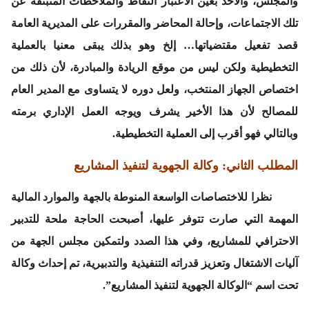
والمجلس، والأخذ بعين الاعتبار النقاط والملاحظات المنبثقة عن
تلك الاجتماعات، وإحالة المحاضر والمقررات على المديرية العامة
قصد تفعيل مقتضياتها… إلخ وهو بذلك يبقى معنيا بالعملية
التخطيطية ولكن ليس من موقع الريادة والمبادرة، لأن ذلك من
اختصاص الجهاز المنتخب، ولعل دوره لا يتساوى مع المدير العام
للمصالح لأن هذا الأخير يشرف ويوجه العمل الإداري برمته
وبالتالي فهو أقرب إلى العملية التخطيطية.
المطلب الثاني: وكالة الجهوية لتنفيذ المشاريع
نظرا للاختصاصات الواسعة المنوطة بالجهة والموارد المالية
المهمة التي صارت تتوفر عليها، أصبحت الحاجة ملحة للتدبير
الاحترافي للمشاريع، وفي هذا الصدد ولتمكين مجلس الجهة من
آليات الاشتغال وتعزيز قدراته التنفيذية والتدبيرية، تم إحداث وكالة
تحت اسم “الوكالة الجهوية لتنفيذ المشاريع”.