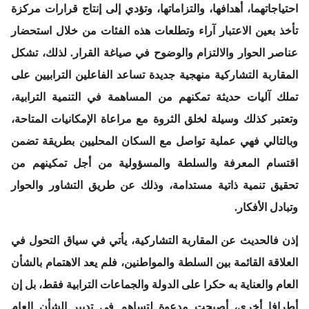
احتياجاتهما، أهدافها، والتزاماتها، وتؤدي إلى إنتاج قرارات مركزة
تأخذ بعين الاعتبار آراء وتطلعات هذه الفئات من خلال استحضار
عناصر الحوار والالتزام والوضوح في صياغة القرار. لذلك، تشكل
المقاربة التشاركية منهجية جديدة تساعد الفاعلين الترابيين على
تملك آليات حديثة تمكنهم من المساهمة في التنمية الترابية،
وتعتبر كذلك وسيلة لخلق الثروة مع مراعاة الإمكانيات المتاحة،
وبالتالي فهي عملية تواصل مع السكان المحليين بطريقة تضمن
اقتسام المعرفة والسلطة والمسؤولية من أجل تمكينهم من
تحقيق تنمية ذاتية مستدامة، وذلك عن طريق التشاور والحوار
وتبادل الأفكار.
إذن فالحديث عن المقاربة التشاركية، يأتي في سياق التحول في
العلاقة القائمة بين السلطة والمواطنين، فلم يعد الاهتمام بالشأن
العام والعناية به حكرا على الدولة والجماعات الترابية فقط، بل إن
أطرافا أخرى، أصبحت مدعوة لتساهم في تدبير الشأن العام