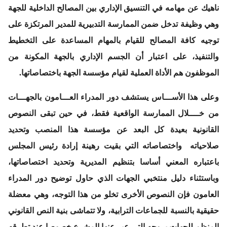
ناهيك عن مهامه في التنسيق الإداري بين المصالح الداخلية للجهة
وهي وظيفة تدخل ضمن الممارسة التدبيرية للمدير المرتكزة على
توجيه كافة المصالح للقيام بالمهام المساعدة على التخطيط
والتنفيذ، على اعتبار أن الجسم الإداري بالجهة المكونة من
الموظفون هم الأداة العملية لقيام مؤسسة الجهة باختصاصاتها.
وعلى هذا الأســـاس يستشف دور المدراء العـــامون بالجهـــات
من خــــلال الممارسة الواقعية فقط، في حين تبقى النصوص
القانونية بعيدة كل البعد عن مؤسسة هذا المنصب وتحديد
صلاحياته واختصاصاته التي بقيت رهينة إرادة رئيس المجلس
باعتباره المعني أساسا بتنظيم المديرية وتحديد اختصاصاتها،
وباستثناء دليل منتخبي الجهات الذي حاول توضيح دور المدراء
العامون فإن النصوص الأخرى تخلو من هذا التوجه، وهي معضلة
حقيقية بالنسبة للجماعات الترابية، ولا تتماشى بنية النص القانوني
المنظم للجهات بروحه التي عبر عنها المشرع خصوصا عند تطرقه