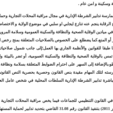
ة وسكينة و امن عام .
ارسة تدابير الشرطة الإدارية في مجال مراقبة المحلات التجارية وحما
رقابة ينجم عنه تنازع ايجابي او سلبي في موضوع الولاية و الاختصا
ي ميادين الوقاية الصحية والنظافة والسكينة العمومية وسلامة المرو
مر أو المنع،كما يضطلع على الخصوص بالصلاحيات المتعلقة بمنح رخص
 طبقا للقوانين والأنظمة الجاري بها العمل؛إلى جانب شمول صلاحياته
تمس بالوقاية الصحية والنظافة والسكينة العمومية، أو تضر بالبيئة و
لعطو،بالإضافة إلى السهر على احترام الضوابط المتعلقة بسلامة ونظاف
ته لتلك المهام مقيدة بنص القانون وحصرية بحصرية النص القانوني
مباشرة تدابير الشرطة الإدارية السلطات المحلية في شخص عامل العم
صادر في 14 من ربيع الأول 1432 (18 فبراير 2011) بتنفيذ القانون رقم 