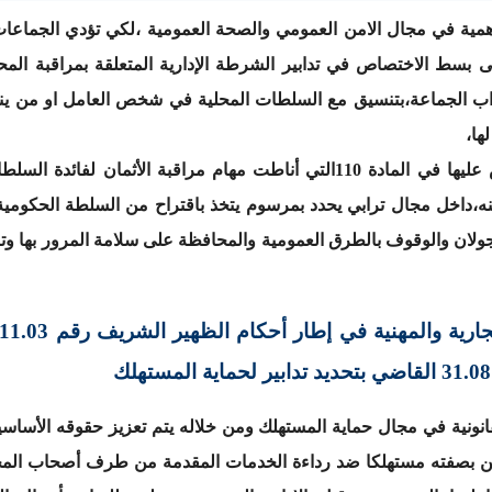
همية في مجال الامن العمومي والصحة العمومية ،لكي تؤدي الجماعات ا
ى بسط الاختصاص في تدابير الشرطة الإدارية المتعلقة بمراقبة المحل
اب الجماعة،بتنسيق مع السلطات المحلية في شخص العامل او من ينو
ها،
كما انه علاوة على الاختصاصات المنصوص عليها في المادة 110التي أناطت مهام 
ه،داخل مجال ترابي يحدد بمرسوم يتخذ باقتراح من السلطة الحكومية
ولان والوقوف بالطرق العمومية والمحافظة على سلامة المرور بها وتنظ
قانونية في مجال حماية المستهلك ومن خلاله يتم تعزيز حقوقه الأساسية
واطن بصفته مستهلكا ضد رداءة الخدمات المقدمة من طرف أصحاب المح