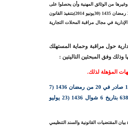
غيرها من الوثائق المهنية وأن يحصلوا على
نسخ منها بأي وسيلة كانت،وهو نفس المقتضى الذي تضمنه مقتضيات الظهير الشريف رقم 1.14.116 صادر في 2 رمضان 1435 (30يونيو 2014)بتنفيذ القانون
ة الإدارية في مجال مراقبة المحلات التجارية
دارية حول مراقبة وحماية المستهلك
 وذلك وفق المبحثين التاليتين :
هات المؤهلة لذلك.
المطلب الاول :مراقبة المحلات التجارية والمهنية في إطار أحكام الظهير الشريف رقم 1.15.85 صادر في 20 من رمضان 1436 (7
يوليو 2015)، بتنفيذ القانون التنظيمي رقم 113.14 المتعلق بالجماعات، جريدة رسمية عدد 6380 بتاريخ 6 شوال 1436 (23 يوليو
بيان المقتضيات القانونية والسند التنظيمي