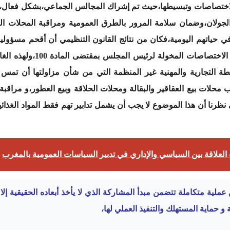
الاختصاصات وتبسيطها،حيث تم إشراك المجالس الجماعي،بشكل فعال
الجولان،وضمان سلامة المرور بالطرق العمومية ومراقبة المحلات التج
ي حياتهم اليومية،فكان من نتائج القانون التنظيمي أن أقحم مسؤول
الصحية والنظافة وحماية البي
طة التجارية والمهنية غير المنظمة التي من شأن مزاولتها أن تمس 
ب محلات بيع العقاقير والبقالة ومحلات الحلاقة وبيع العطور،و مراقبة 
 نظرنا أن هذا الموضوع لا يجب أن يشمل تدابير تهم فقط المواد الغذا
لعلاقة بين السياسي والإداري في تدبير السياسات العمومية بالمغرب
 عملية متكاملة تتضمن مبدأ المشاركة الذي لا يأخذ أبعاده الحقيقية 
 و حماية المستهلك والتنفيذ العملي لها،