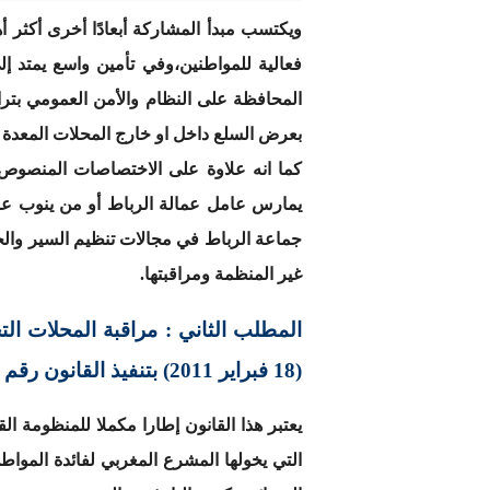
ويكتسب مبدأ المشاركة أبعادًا أخرى أكثر أ
فعالية للمواطنين،وفي تأمين واسع يمتد إل
المحافظة على النظام والأمن العمومي بتر
بعرض السلع داخل او خارج المحلات المعدة ل
يمارس عامل عمالة الرباط أو من ينوب عن
جماعة الرباط في مجالات تنظيم السير والج
غير المنظمة ومراقبتها.
(18 فبراير 2011) بتنفيذ القانون رقم 31.08 القاضي بتحديد تدابير لحماية المستهلك
يعتبر هذا القانون إطارا مكملا للمنظومة ال
التي يخولها المشرع المغربي لفائدة الم