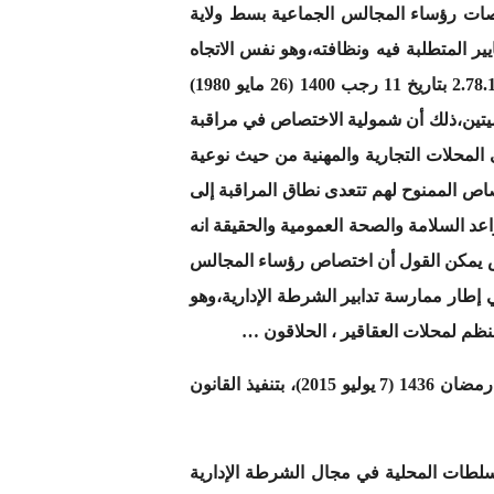
ت التجارية و المهنية فقد نص الظهير المؤرخ في 12 أبريل 1916 حول اختصاصات رؤساء المجالس الجماعية بسط ولاية
ر المتطلبة فيه ونظافته،وهو نفس الاتجاه
الذي كرسه ظهير 11 فبراير 1932 حول تنظيم المحلات المؤثثة ( المغير بظهير 30 يونيو 1932 )والمرسوم رقم 2.78.157 بتاريخ 11 رجب 1400 (26 مايو 1980)
موميتين،ذلك أن شمولية الاختصاص في مراقبة
ى المحلات التجارية والمهنية من حيث نوعية
تصاص الممنوح لهم تتعدى نطاق المراقبة إلى
د السلامة والصحة العمومية والحقيقة انه
لغش يمكن القول أن اختصاص رؤساء المجالس
ي إطار ممارسة تدابير الشرطة الإدارية،وهو
و نظرا لأهمية التدابير المتخذة في هذا السياق،كان من بين ما جاء به ظهير شريف رقم 1.15.85 صادر في 20 من رمضان 1436 (7 يوليو 2015)، بتنفيذ القانون
الس والسلطات المحلية في مجال الشرطة الإدارية