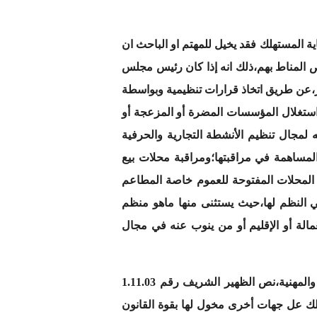
ية المستهلك فقد يخيل للمهتم او الباحث ان
ص المناط بهم،ذلك انه إذا كان رئيس مجلس
ر،عن طريق اتخاذ قرارات تنظيمية وبواسطة
 استغلال المؤسسات المضرة أو المزعجة أو
 لمجال تنظيم الأنشطة التجارية والحرفية
المساهمة في مراقبتها؛ومراقبة محلات بيع
ة المحلات المفتوحة للعموم خاصة المطاعم
 النظم لها،حيث يستثنى منها ماهو منظم
الة أو الإقليم أو من ينوب عنه في مجال
وعلاوة على الاختصاصات المنصوص عليها في القانون التنظيمي للجماعات فيما يخص مراقبة المحلات التجارية والمهنية،نص الظهير الشريف رقم 1.11.03
31.08 القاضي بتحديد تدابير لحماية المستهلك عل جهات أخرى مخول لها بقوة القانون