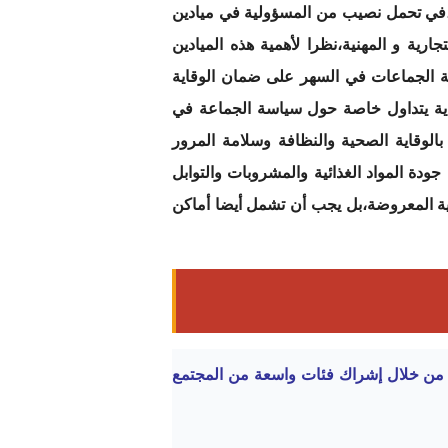
،في تحمل نصيب من المسؤولية في ميادين
ارية و المهنية،نظرا لأهمية هذه الميادين
ية الجماعات في السهر على ضمان الوقاية
ئة مع مراعاة الاختصاصات المخولة لرئيس المجلس بمقتضى المادة 100،ولهذه الغاية يتداول خاصة حول سياسة الجماعة في
بالوقاية الصحية والنظافة وسلامة المرور
جودة المواد الغذائية والمشروبات والتوابل
ئية المعروضة،بل يجب أن تشمل أيضا أماكن
إلا من خلال إشراك فئات واسعة من المجتمع