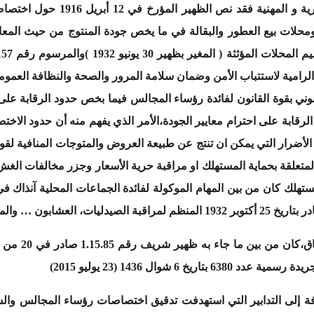
لها،وهكذا فيما يخص مراقبة المحلا
محلات بيع العطور والبقالة في ما يخص جودة المنتوج من حيث المعايي
بير الرامية لاستتباب الأمن وضمان سلامة المرور والصحة والنظافة الع
انوني بقوة القانون لفائدة رؤساء المجالس فيما بخص حدود الرقابة عل
لرقابة على احترام معايير الجودة،الأمر الذي يفهم منه أن حدود الاخ
ضرار التي يمكن ان تنتج عن طبيعة العروض والمتوجات المنافية لقواع
 المتعلقة بحماية المستهلك او مراقبة حرية الأسعار وجزر مخالفات ا
ستهلك كان من بين المهام الموكولة لفائدة الجماعات المحلية آنذاك ف
لات العقاقير ، الحلاقون …
 منه على انه،بالإضافة إلى التدابير التي استهدفت تدقيق اختصاصات رؤساء المج