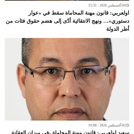
04 أغسطس 2026 - 15:31
اولعربي: قانون مهنة المحاماة سقط في «عوار
دستوري»… ونهج الانتقائية أدّى إلى هضم حقوق فئات من
أطر الدولة
02 أغسطس 2026 - 19:08
سعيد اولعربي: قانون مهنة المحاماة -في ميزان العقلنة