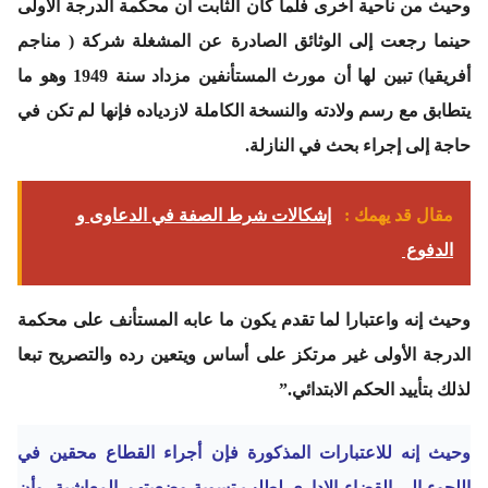
وحيث من ناحية أخرى فلما كان الثابت أن محكمة الدرجة الأولى
حينما رجعت إلى الوثائق الصادرة عن المشغلة شركة ( مناجم
أفريقيا) تبين لها أن مورث المستأنفين مزداد سنة 1949 وهو ما
يتطابق مع رسم ولادته والنسخة الكاملة لازدياده فإنها لم تكن في
حاجة إلى إجراء بحث في النازلة.
مقال قد يهمك :
إشكالات شرط الصفة في الدعاوى و
الدفوع
وحيث إنه واعتبارا لما تقدم يكون ما عابه المستأنف على محكمة
الدرجة الأولى غير مرتكز على أساس ويتعين رده والتصريح تبعا
لذلك بتأييد الحكم الابتدائي.”
وحيث إنه للاعتبارات المذكورة فإن أجراء القطاع محقين في
اللجوء إلى القضاء الإداري لطلب تسوية وضعيتهم المعاشية، وأن