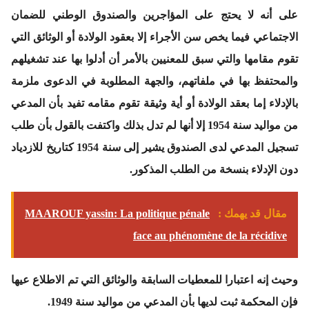
على أنه لا يحتج على المؤاجرين والصندوق الوطني للضمان
الاجتماعي فيما يخص سن الأجراء إلا بعقود الولادة أو الوثائق التي
تقوم مقامها والتي سبق للمعنيين بالأمر أن أدلوا بها عند تشغيلهم
والمحتفظ بها في ملفاتهم، والجهة المطلوبة في الدعوى ملزمة
بالإدلاء إما بعقد الولادة أو أية وثيقة تقوم مقامه تفيد بأن المدعي
من مواليد سنة 1954 إلا أنها لم تدل بذلك واكتفت بالقول بأن طلب
تسجيل المدعي لدى الصندوق يشير إلى سنة 1954 كتاريخ للازدياد
دون الإدلاء بنسخة من الطلب المذكور.
مقال قد يهمك :
MAAROUF yassin: La politique pénale
face au phénomène de la récidive
وحيث إنه اعتبارا للمعطيات السابقة والوثائق التي تم الاطلاع عيها
فإن المحكمة ثبت لديها بأن المدعي من مواليد سنة 1949.