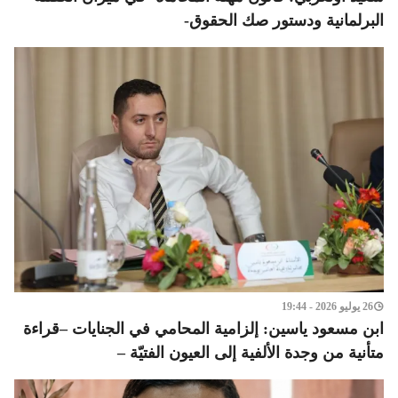
البرلمانية ودستور صك الحقوق-
26 يوليو 2026 - 19:44
ابن مسعود ياسين: إلزامية المحامي في الجنايات –قراءة
متأنية من وجدة الألفية إلى العيون الفتيّة –