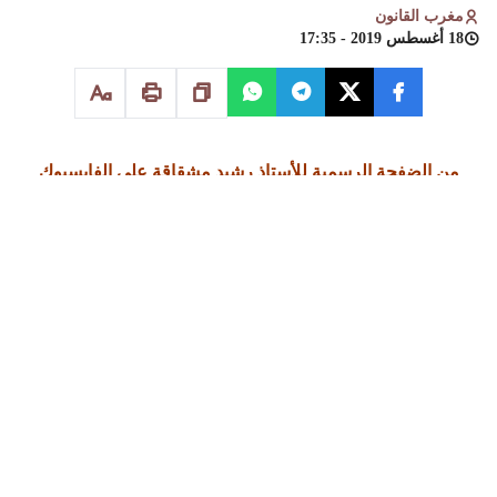
مغرب القانون
18 أغسطس 2019 - 17:35
من الضفحة الرسمية للأستاذ رشيد مشقاقة على الفايسبوك
سألني سائل لم اقترحت توثيق
الخطبة
وهي مجرد وعد
متبادل بالزواج بين رجل وامراة؟