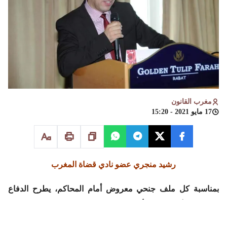
مغرب القانون
17 مايو 2021 - 15:20
رشيد منجري عضو نادي قضاة المغرب
بمناسبة كل ملف جنحي معروض أمام المحاكم، يطرح الدفاع
والمتهمين أنفسهم مسألة المحاكمة العادلة، ومدى توافر وسائل
الإثبات القانونية في النازلة، وقد نصت المادة 286 من قانون