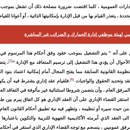
للإدارات العمومية ، كلما اقتضت ضرورة مصلحة ذلك أن تشغل بموجب ع
ددة ، يتعذر القيام بها من قبل الإدارة بإمكانيتها الذاتية ، أو أعوانا 
سي لهيئة موظفي إدارة الجمارك و الضرائب غير المباشرة
 على أنه ” يتم التشغيل بموجب عقود وفق أحكام هذا المرسوم في حد
[5]
لأحوال أن يؤدي هذا التشغيل إلى ترسيم المتعاقد مع الإدارة “
، يتض
ظومة القانونية السابقة مما يفتح المجال أمام إمكانية اعتماد بنود الع
[6]
عقد وتحديد الحقوق والواجبات
.فلقيام عقد إداري يشترط فيه أن ي
 المرفق العام ، وأن يتضمن شروطا استثنائية غير مألوفة في التعاقد ال
د استقر القضاء الإداري على أن العقد الإداري هو كل اتفاق يبرم بين 
ن حيث سيره أو تنظيمه ، وتظهر فيه نية تطبيق أحكام القانون العام 
لى العقد الذي أبرمته الأكاديمية الجهوية للتربية والتكوين باعتبا
مرفق عموميي ، ينسجم مع توجه القضاء الإداري الذي استقر في أحكامه إل