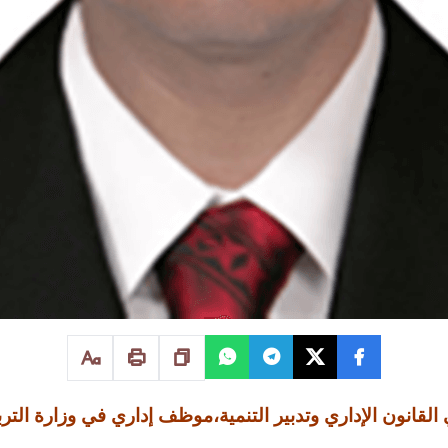
لقانون الإداري وتدبير التنمية،موظف إداري في وزارة التربي