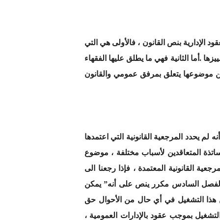
ود الإدارية بنص القانون ، فالأولى هي التي
ها .أما الثانية فهي ما يطلق عليها الفقهاء
 لكن موضوعها يتعلق بمرفق عمومي والقانون
نه لم يحدد المرجعية القانونية التي اعتمدها
أساتذة المتعاقدين لأسباب مختلفة ، موضوع
عية القانونية المعتمدة ، فإذا رجعنا الى
ة للوظيفة العمومية خاصة النظام الأساسي للوظيفة العمومية الصادر سنة 1958نجد أن الفصل السادس مكرر ينص على أنه” يمكن
 هذا التشغيل في أي حال من الأحوال حق
ت 2016 المحدد لشروط وكيفيات التشغيل بموجب عقود بالإدارات العمومية ،