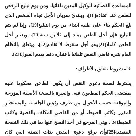
المساعدة القضائية للوكيل المعين تلقائيا، ومن يوم تبليغ الرفض
للطعن عند اتخاذه[18]، ويبتدئ سريان الأجل تجاه الشخص الذي
بلغ الحكم بناء على طلبه ابتداء من يوم التبليغ[19]، وإذا لم يتم
التبليغ فإن أجل الطعن يمتد إلى ثلاثين سنة[20]، ويعتبر أجل
الطعن كاملا[21]وهو أجل سقوط لا تقادم[22]، ويتعلق بالنظام
العام يثيره قاضي النقض تلقائيا باعتباره دفعا بعدم القبول[23].
3 – شروط تتعلق بالأطراف:
يشترط لصحة دعوى النقض أن يكون الطاعن محكوما عليه
بمقتضى الحكم المطعون فيه، والعبرة بالنسخة الأصلية المؤرخة
والموقعة حسب الأحوال من طرف رئيس الجلسة، والمستشار
المقرر وكاتب الضبط، أو من القاضي المكلف بالقضية وكاتب
الضبط[24]، وهي المرجع في أخذ النسخ عنها بما في ذلك النسخة
التنفيذية[25]وأن يرفع دعوى النقض بذات الصفة التي كان