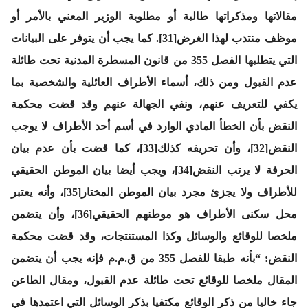
مقالاتها ومذكراتها طالبة أو مطلوبة الوزير المعني بالأمر أو
موظف منتدب لهذا الغرض[31]. كما يجب أن يتوفر على البيانات
التي يتطلبها الفصل 355 من قانون المسطرة المدنية تحت طائلة
عدم القبول ومن ذلك، أسماء الأطراف العائلية والشخصية بما
يكفي للتعريف عنهم، ونفي الجهالة عنهم وقد قضت محكمة
النقض بأن الخطأ المادي الوارد في أسم أحد الأطراف لا يوجب
النقض[32]، وأن تحريفه كذلك[33]، كما قضت بأن عدم بيان
الحرفة لا يرتب النقض[34]، ويجب أيضا بيان الموطن الحقيقي
للأطراف ولا يجزئ مجرد بيان الموطن المختار[35]، وأنه يعتبر
محل سكنى الأطراف هو موطنهم الحقيقي[36]، وأن يتضمن
ملخصا للوقائع والوسائل وكذا المستنتجات، وقد قضت محكمة
النقض: “بأنه طبقا للفصل 355 من ق.م.م فإنه يجب أن يتضمن
المقال ملخصا للوقائع تحت طائلة عدم القبول، ومقال الطاعن
جاء خاليا من ذكر الوقائع مكتفيا بذكر الوسائل التي اعتمدها في