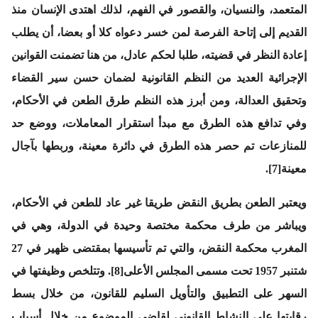
المتعمد، والنسيان، والقصور في الفهم، لذلك اهتدى الإنسان منذ
القديم إلى إتاحة الفرصة لمن خسر دعواه كلا أو بعضا، أن يطلب
إعادة النظر في قضيته، طلبا لحكم عادل، من هنا تضمنت القوانين
الإجرائية العديد من النظم القانونية لضمان حسن سير القضاء
وتحقيق العدالة، ومن أبرز هذه النظم طرق الطعن في الأحكام،
وفي تدافع هذه الطرق مع مبدأ استقرار المعاملات، ووضع حد
للمنازعات تم حصر هذه الطرق في دائرة معينة، وربطها بآجال
معينة[7].
ويعتبر الطعن بطريق النقض طريقا غير عاد للطعن في الأحكام،
ويباشر من طرف محكمة مختصة وحيدة في الدولة، وهي في
المغرب محكمة النقض، والتي تم تأسيسها بمقتضى ظهير في 27
شتنبر 1957 تحت مسمى المجلس الأعلى[8]. وتتلخص وظيفتها في
السهر على التطبيق والتأويل السليم للقانون، من خلال بسط
رقابتها على النشاط القانوني لقاضي الموضوع من خلال أسباب