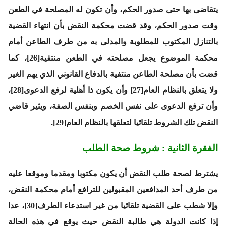
يتقاضى بها حتى صدور الحكم، وأن تكون له المصلحة في الطعن
وقت صدور الحكم، وقد قضت محكمة النقض بأن انتهاء القضية
بالتنازل المكتوب للمطلوبة والمدلى به من طرف الطاعن أمام
محكمة الموضوع يجعل مصلحته في الطعن منتفية[26]، كما
قضت بأن مصلحة الطاعن منتفية بالدفاع القانوني الذي يهم الغير
ولا يتعلق بالنظام العام[27] وأن يكون ذا أهلية لرفع الدعوى[28]،
وأن ترفع الدعوى على نفس الخصم وبنفس الصفة، ويثير قاضي
النقض تلك الشروط تلقائيا لتعلقها بالنظام العام[29].
الفقرة الثانية : شروط صحة الطلب
يشترط لصحة طلب النقض أن يكون مكتوبا ومقدما وموقعا عليه
من طرف أحد المدافعين المقبولين للترافع أمام محكمة النقض،
وإلا شطب على القضية تلقائيا من غير استدعاء الطرف[30]، عدا
إذا كانت الدولة هي طالبة النقض حيث يوقع في هذه الحالة