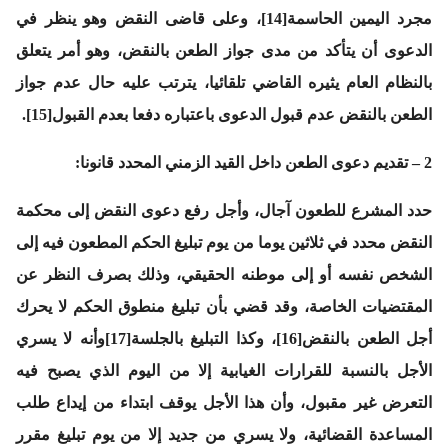
مجرد اليمين الحاسمة[14]، وعلى قاضى النقض وهو ينظر في
الدعوى أن يتأكد من مدى جواز الطعن بالنقض، وهو أمر يتعلق
بالنظام العام يثيره القاضي تلقائيا، يترتب عليه حال عدم جواز
الطعن بالنقض عدم قبول الدعوى باعتباره دفعا بعدم القبول[15].
2 – تقديم دعوى الطعن داخل القيد الزمني المحدد قانونا:
حدد المشرع للطعون آجال، وأجل رفع دعوى النقض إلى محكمة
النقض محدد في ثلاثين يوما من يوم تبليغ الحكم المطعون فيه إلى
الشخص نفسه أو إلى موطنه الحقيقي، وذلك بصرف النظر عن
المقتضيات الخاصة، وقد قضي بأن تبليغ منطوق الحكم لا يحرك
أجل الطعن بالنقض[16]، وكذا التبليغ بالجلسة[17]وأنه لا يسري
الأجل بالنسبة للقرارات الغيابية إلا من اليوم الذي يصبح فيه
التعرض غير مقبول، وأن هذا الأجل يوقف ابتداء من إيداع طلب
المساعدة القضائية، ولا يسري من جديد إلا من يوم تبليغ مقرر