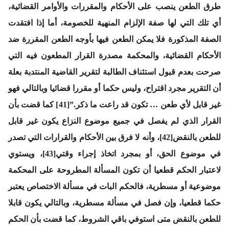
طرق الطعن ينصب على الأحكام والمقررات والأوامر القضائية،
أي تلك التي لها صفة الإلزام المنهية للخصومة، أما إذا افتقدت
الصفة المذكورة فلا يمكن الطعن فيها بأوجه الطعن المقررة ضد
الأحكام القضائية، والمحكمة مصدرة القرار المطعون فيه التي
صرحت بعدم قبول استئناف الطالبة لتقرير القاضية المنتدبة بعلة
أن التقرير مجرد اقتراح، وليس حكما أو مقررا قضائيا وبالتالي فهو
غير قابل لأي طعن … تكون قد راعت ما ذكر.”[41] كما قضت بأن
القرار الذي لم يفصل في جميع موضوع النزاع يكون غير قابل
للطعن بالنقض[42]، وأنه لا فرق بين الأحكام والقرارات التي تصدر
في موضوع الحق، أو بمجرد اتخاذ إجراء وقتي[43]، ويستوي
لاعتبار الحكم قطعيا أن تكون المسألة المطروحة على المحكمة
موضوعية أو مسطرية، فالحكم البات في مسألة الاختصاص يعتبر
حكما قطعيا، وإن فصل في مسألة مسطرية، وبالتالي يكون قابلا
للطعن بالنقض متى استوفي باقي الشروط، كما قضت بأن الحكم