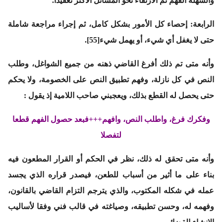
والسهلة الفهم ثم الارتقاء نحو المسائل الأكثر تعقيدا.
الرابعة: إحصاء كل الأمور بشكل كامل، ثم إجراء مراجعة شاملة
حتى لا يغفل أي شيء، أو يهمل شيء[55].
وأنه متى تم ذلك أفرغ القاضي ذهنه من جميع الشواغل، وطلب
النص في كل نازلة، وفهم تطبيق النص على الخصومة، ولا يحكم
حتى يحصل له القطع بذلك، ويعجبني صاحب اللامية إذ يقول :
وفكرك فرغ، واطلب النص، وافهم+++فبعد حصول الفهم قطعا
لتفصلا
وأنه متى تحقق له ذلك، نظر في الحكم أو القرار المطعون فيه
بناء على ما أثير من أسباب للطعن، فيصدر قراره الذي يجسد
عمله في شكله المكتوب، والذي يترجم التزام القاضي بالقانون،
وفهمه له، وحسن تطبيقه، وصياغته في قالب فني وفقا لأساليب