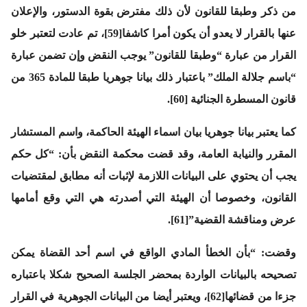
من ذكر وطبقا للقانون لأن ذلك مفترض بقوة الدستور، والإعلان
عنها بالقرار لا يعدو أن يكون أمرا كاشفا[59]، تم عادت لتعتبر خلو
القرار من عبارة “وطبقا للقانون” يوجب النقض وإن تضمن عبارة
“باسم جلالة الملك” باعتبار ذلك بيانا جوهريا طبقا للمادة 365 من
قانون المسطرة الجنائية [60].
كما يعتبر بيانا جوهريا بيان اسماء الهيئة الحاكمة، واسم المستشار
المقرر والنيابة العامة، وقد قضت محكمة النقض بأن: “كل حكم
يجب أن يحتوي على البيانات اللازمة لإثبات أنه مطابق لمقتضيات
القانون، وخصوصا أن الهيئة التي أصدرته هي التي وقع أمامها
عرض ومناقشة القضية”[61].
وقضت: “بأن الخطأ المادي الواقع في اسم أحد القضاة يمكن
تصحيحه بالبيانات الواردة بمحضر الجلسة الصحيح شكلا باعتباره
جزءا من قضائها[62]، ويعتبر أيضا من البيانات الجوهرية في القرار