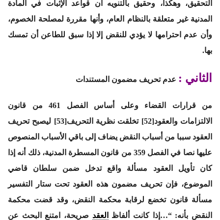
التحقيق، وهكذا، وحقيق بالتنويه أن قواعد الإثبات في المادة
المدنية غير متعلقة بالنظام العام، وأنها مقررة لمصلحة الخصوم،
وأن عدم احترامها لا يؤدي للنقض إلا إذا سبق للطاعن أن تمسك
بها.
الثاني :
عدم تحريف مضمون المستندات
من قرارات القضاء وعلى أساس الفصل 461 من قانون
الالتزامات والعقود[52] تخلقت نظرية التحريف[53] ليصبح تحريف
العقود سببا من أسباب النقض يضاف إلى باقي الأسباب المنصوص
عليها نصا في الفصل 359 من قانون المسطرة المدنية، ذلك أنه إذا
كان تأويل العقود مسألة واقع تدخل ضمن سلطان قاضي
الموضوع، فإن تحريف مضمون هذه العقود تحت ستار التفسير
مسألة قانون تخضع لرقابة محكمة النقض، وقد قضت محكمة
النقض بأنه: “…إذا كانت ألفاظ
العقد
صريحة، امتنع البحث عن