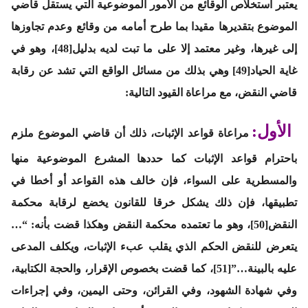
يعتبر استخلاص الوقائع من الأمور الموضوعية التي يستقل قاضي
الموضوع بتقديرها مقيدا بما طرح أمامه من وقائع وعدم تجاوزها
إلى غيرها، وغير معتمد إلا على ما تبت لديه بدليل[48]، وهو في
غاية الحياد[49] وهي بذلك من مسائل الواقع التي تشد عن رقابة
قاضي النقض، مع مراعاة القيود التالية:
الأول:
مراعاة قواعد الإثبات، ذلك أن قاضي الموضوع ملزم
باحترام قواعد الإثبات كما حددها المشرع الموضوعية منها
والمسطرية على السواء، فإن خالف هذه القواعد أو أخطا في
تطبيقها، فإن ذلك يشكل خرقا للقانون يخضع لرقابة محكمة
النقض[50]، وهو ما تعتمده محكمة النقض وهكذا قضت بأنه: “…
يتعرض للنقض الحكم الذي يقلب عبء الإثبات، ويكلف المدعى
عليه بالبينة…”[51]، كما قضت بخصوص الإقرار، والحجة الكتابية،
وفي شهادة الشهود، وفي القرائن، وحتى اليمين، وفي إجراءات