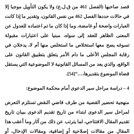
قصد صاحبها (الفصل 461 من ق.ل.ع) ولا يكون التأويل موجبا إلا
في حالات حددها الفصل 462 من نفس القانون، وتقدير ما إذا كانت
العبارات واضحة أو غامضة، وما إذا كان ما تم اعتماده للعدول عن
المعنى الظاهر للعقد إلى سواه، مبنيا على اعتبارات مقبولة
تسوغه يصح معها استخلاص ما استخلص منها أم لا، يدخلان في
رقابة المجلس الأعلى ما دام الأمر يتعلق بتطبيق القانون على
الواقع، والذي يعد من المسائل القانونية لا الموضوعية التي يستقل
قضاة الموضوع بتقديرها،…”[54].
4 – دراسة مراحل سير الدعوى أمام محكمة الموضوع:
منهجية تحضير القضية من طرف قاضي النقض تستلزم التعرض
لمراحل سير الدعوى ابتداء من تاريخ تقديم الدعوى ببيان تاريخ
تقديم المقال الافتتاحي، لما يترتب عن ذلك من آثار وما أعقب هذا
المقال من مقالات إصلاحية أو إضافية، ومقالات الإدخال، أو