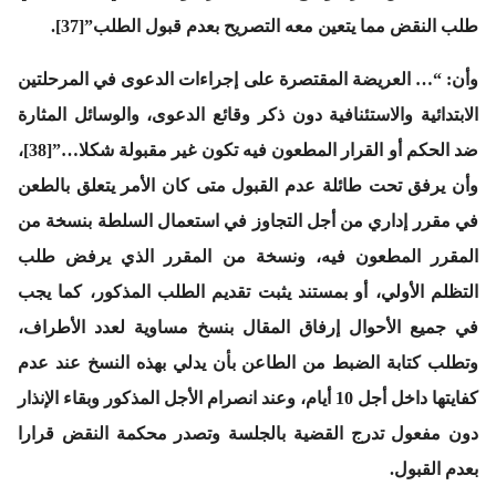
طلب النقض مما يتعين معه التصريح بعدم قبول الطلب”[37].
وأن: “… العريضة المقتصرة على إجراءات الدعوى في المرحلتين
الابتدائية والاستئنافية دون ذكر وقائع الدعوى، والوسائل المثارة
ضد الحكم أو القرار المطعون فيه تكون غير مقبولة شكلا…”[38]،
وأن يرفق تحت طائلة عدم القبول متى كان الأمر يتعلق بالطعن
في مقرر إداري من أجل التجاوز في استعمال السلطة بنسخة من
المقرر المطعون فيه، ونسخة من المقرر الذي يرفض طلب
التظلم الأولي، أو بمستند يثبت تقديم الطلب المذكور، كما يجب
في جميع الأحوال إرفاق المقال بنسخ مساوية لعدد الأطراف،
وتطلب كتابة الضبط من الطاعن بأن يدلي بهذه النسخ عند عدم
كفايتها داخل أجل 10 أيام، وعند انصرام الأجل المذكور وبقاء الإنذار
دون مفعول تدرج القضية بالجلسة وتصدر محكمة النقض قرارا
بعدم القبول.