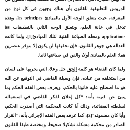
الدروس التطبيقية للقانون بأن هناك وجهين في كل نوع من
المعرفة، حيث يتعلق الوجه الأول بالمبادئ les principes، وهذه
تدخل في خانة العلم، ويتعلق الوجه الثاني بالتطبيقات les
applications ومحله الصياغة الفنية لتلك المبادئ[1]. ولما كانت
العدالة هي جوهر القانون، فإن تحقيقها لن يكون إلا بتوفر عنصرين
هما: العلم بالمبادئ أولا، والفن في صياغتها ثانيا.
ولما كان القضاء هو كلمة
الحق
جل وعلا، التي يجريها على لسان
من استخلفه من عباده، فإن وسيلة القاضي في التوقيع عن الله
هو ما اصطلح عليه قانونا بالحكم، ويعرف بعض الفقه الحكم بما
ينبئ عن فنيته بأنه: “كل إعلان لفكر القاضي في استعماله
لسلطته القضائية، وذلك أيا كانت المحكمة التي أصدرت الحكم،
وأيا كان مضمونه”[2]، كما عرفه بعض الفقه الإجرائي بأنه: “القرار
الصادر من محكمة مشكلة تشكيلا صحيحا، ومختصة طبقا للقانون