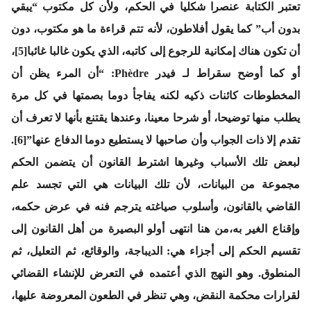
تعتبر الكتابة عنصرا شكليا في الحكم، ولأن كل مكتوب “يبقي
بدون أب” كما يقول أفلاطون، لأنه تتم قراءة ما هو مكتوب، دون
أن تكون هناك إمكانية للرجوع إلى كاتبه، الذي يكون غالبا غائبا[5]،
أو كما أوضح سقراط لـ فيدر Phèdre: “أن المرء يظن أن
المخطوطات كائنات ذكيه لكنه يفاجأ دوما بصمتها في كل مرة
يطلب منها توضيحا، أو شرحا معينا، وعندها يقتنع بأنها لا تعرف أن
تقدم إلا ذات الجواب وأن صاحبها لا يستطيع دوما الدفاع عنها”[6].
لبعض تلك الأسباب وغيرها اشترط القانون أن يتضمن الحكم
مجموعة من البيانات، لأن تلك البيانات هي التي تجسد علم
القاضي بالقانون، وأسلوب صياغته يترجم فنه في عرض حكمه،
وإقناع الغير به،من هنا انتهى أولو البصيرة من أهل القانون إلى
تقسيم الحكم إلى أجزاء هي: الديباجة، والوقائع، ثم التعليل، ثم
المنطوق. وهو النهج الذي أعتمده في التعرض للإنشاء القضائي
لقرارات محكمة النقض، وهي تنظر في الطعون المعروضة عليها،