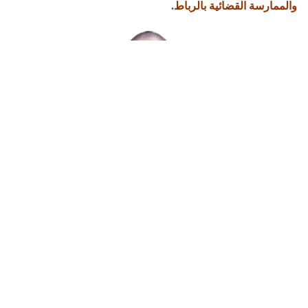
والممارسة القضائية بالرباط.
يشكل موضوع الأخلاقيات الركن الأساسي لكل مهنة قانونية
وقضائية و رأسمالها الاجتماعي، ولذلك لا يخلو أي قانون ينظم
مهنة من هذه المهن من الإشارة إلى أخلاقيات هذه المهنة.
هذا، وإن ميثاق إصلاح منظومة العدالة يؤكد على الاهتمام بموضوع
الأخلاقيات في غير ما موضع منه، حيث جاء في هذا الميثاق
وبالضبط في ورقاته الأولى تشخيص منظومة العدالة ببلادنا، وتم
التنصيص صراحة على أن أخطر اختلالات منظومة العدالة تكمن