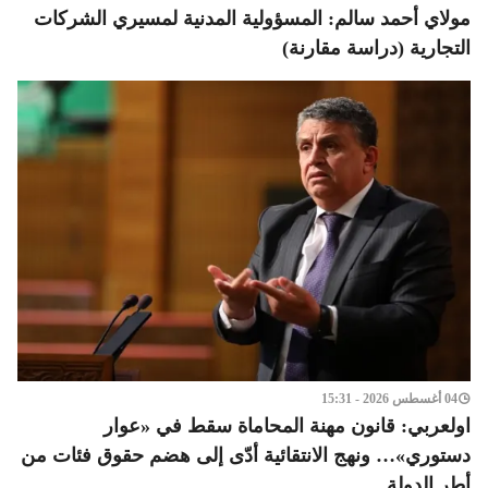
مولاي أحمد سالم: المسؤولية المدنية لمسيري الشركات
التجارية (دراسة مقارنة)
04 أغسطس 2026 - 15:31
اولعربي: قانون مهنة المحاماة سقط في «عوار
دستوري»… ونهج الانتقائية أدّى إلى هضم حقوق فئات من
أطر الدولة