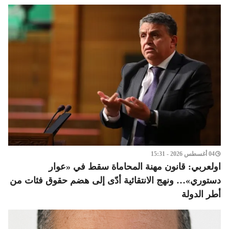
04 أغسطس 2026 - 15:31
اولعربي: قانون مهنة المحاماة سقط في «عوار
دستوري»… ونهج الانتقائية أدّى إلى هضم حقوق فئات من
أطر الدولة