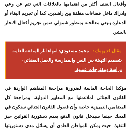
وأفعال العنف أكثر من اهتمامها بالعلاقات التي تتم عن وعي
وادراك داخل فضاءات مغلقة بين راشدين، كما أن تجريم البغاء أو
الدعارة ينبغي معالجته بمنظور شمولي ضمن تجريم أفعال الاتجار
بالبشر.
مقال قد يهمك :
محمد مسعودي: انتهاء آثار المنفعة العامة
بتصميم التهيئة بين النص والممارسة والعمل القضائي-
دراسة ومقترحات عملية-
مؤكدا الحاجة الماسة لضرورة مراجعة المفاهيم الواردة في
القانون الجنائي لملاءمتها مع المعايير الدولية، ومراجعة كل
المضامين التمييزية خاصة وأن فصول القانون الجنائي ستكون في
المحك حينما سيدخل قانون الدفع بعدم دستورية القوانين حيز
التنفيذ، حيث يمكن للمواطن العادي أن يسائل مدى دستوريتها