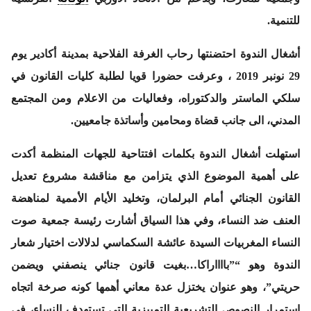
للتنمية.
أشغال الندوة احتضنتها رحاب الغرفة الفلاحية بمدينة أكادير يوم
29 نونبر 2019 ، وعرفت حضورا قويا لطلبة كليات القانون في
سلكي الماستر والدكتوراه، وفعاليات من الاعلام ومن المجتمع
المدني، الى جانب قضاة ومحامين وأساتذة جامعيين.
استهلت أشغال الندوة بكلمات افتتاحية للجهات المنظمة أكدت
على أهمية الموضوع الذي يتزامن مع مناقشة مشروع تعديل
القانون الجنائي أمام البرلمان، وتخليد الأيام الأممية لمناهضة
العنف ضد النساء، وفي هذا السياق أشارت رئيسة جمعية صوت
النساء المغربيات السيدة عائشة السكماسي لدلالات اختيار شعار
الندوة وهو “”بااااراكا…بغيت قانون جنائي ينصفني ويضمن
حريتي”، وهو عنوان يختزل عدة معاني أهمها كونه صرخة اتجاه
استمرار النصوص التشريعية التمييزية التي تستهدف النساء، في