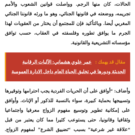
الحالات، كان منها الرجم. وواصلت قوانين الشعوب والأمم
تجريمه، ووضعته في قانونها الجنائي، وهو ما ورثه قانوننا الجنائي
المغربي أيضا. وبالتأكيد فإن للمجتمع أن يختار من العقوبات لهذا
الجرم ما يوافق تطوره وفلسفته في العقاب، حسب توافق
مؤسساته التشريعية والقانونية.
مقال قد يهمك :
عمر علوي هشماني: الآليات الرقابية
الحديثة ودورها في تخليق الحياة العام داخل الادارة العمومية
وأضاف: “أوافق على أن الحريات الفردية يجب احترامها وتوقيرها
وتسييجها بحماية كبيرة، سواء بالنسبة للذكور أو الإناث. وأوافق
على إمكانية تطوير وتوسيع مفهوم الزواج معرفيا واجتماعيا
وثقافيا وقانونيا، حتى يستوعب كثيرا مما كان يعتبر من قبل
“علاقة غير شرعية” بسبب “تضييق الشرع” لمفهوم الزواج.