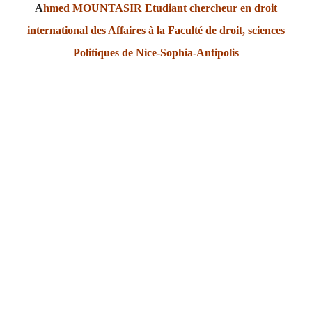
A
hmed MOUNTASIR
Etudiant chercheur en droit
international des Affaires à la
Faculté de droit, sciences
Politiques de Nice-Sophia-Antipolis
Même si leur fonction d’origine est de traiter les litiges
internes, les juridictions étatiques sont compétentes pour
juger les litiges internationaux. Après application des règles
de compétence internationale, les parties se retrouvent devant
les tribunaux d’un État en particulier, où le procès peut se
dérouler. Ainsi, le juge français saisi d’un litige international
doit dire le droit, ce qui nécessite, outre la détermination de la
loi applicable au fond, l’utilisation de règles de forme, c’est-à-
dire de procédure.Dans ce contexte, il est important de
déterminer quelles règles procédurales appliquer.