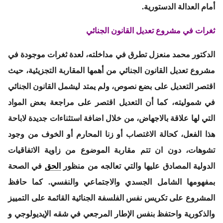
أمام العدالة الدستورية.
ثغرات في مشروع تعديل القانون الجنائي
الدكتور
محمد منعزل
تطرق في مداخلته، لعدة ثغرات موجودة في
مشروع تعديل القانون الجنائي من أهمها المقاربة التجزيئية، حيث
اقتصر التعديل على بضع نصوص، ولم يمتد ليشمل القانون الجنائي
في شموليته، كما أن التعديل اقتصر على مراجعة بعض المواد
التي لها علاقة بالاجهاض، من خلال اضافة استثناءات جديدة لاباحة
هذا الفعل، كحالة الاغتصاب أو زنا المحارم أو الخوف من وجود
تشوهات، دون ان تتم مقاربة الموضوع من زاوية الاتفاقيات
الدولية المصادق عليها والتي تعالجه من منظور
الحق
في الصحة
بمفهومها الشامل الجسدي والاجتماعي والنفسي. كما حافظ
المشروع على تكريس نفس الفلسفة الجنائية القائمة على التمييز
والذكورية واحتفظ بنفس الإطار المرجعي في شقه الإيديولوجي و