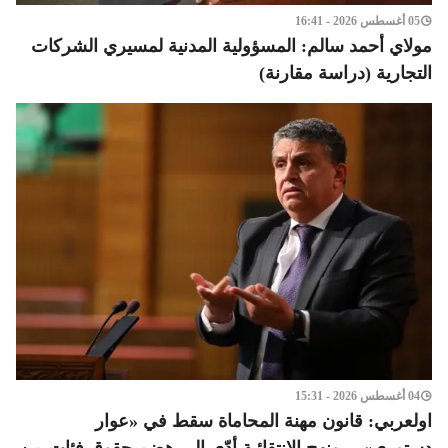
05 أغسطس 2026 - 16:41
مولاي أحمد سالم: المسؤولية المدنية لمسيري الشركات
التجارية (دراسة مقارنة)
04 أغسطس 2026 - 15:31
اولعربي: قانون مهنة المحاماة سقط في «عوار
دستوري»… ونهج الانتقائية أدّى إلى هضم حقوق فئات من