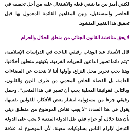
لكنني أميز بين ما ينبغي فعله والاشتغال عليه من أجل تحقيقه في
الحاضر والمستقبل، وبين المفاهيم القائمة المعمول بها قبل
تحقيق هذا التغيير المنشود.
لا يحق مناقشة القانون الجنائي من منطق الحلال والحرام
قال الأستاذ
عبد الوهاب رفيقي
الباحث في الدراسات الإسلامية،
“يتم دائما تصور الداعين للحريات الفردية، بكونهم منحلين أخلاقيا،
وهنا يجب تحرير محل النزاع، وأولها أننا لا نتحدث عن الفضاءات
العامة، بل الفضاء الخاص المحمي من طرف الدين والقانون،
وبالتالي فقوانيننا المحلية يجب أن تسير في هذا المنحى”. وحمل
رفيقي جزءا من مسؤولية انتشار بعض الأفكار، للقوانين نفسها،
يقول في هذا الصدد: “لا يجب نقاش الموضوع من منطلق ديني
بأن هذا حلال، أو حرام ففي ظل الدولة المدنية لا يجب على الدولة
التدخل لإلزام الناس بسلوكيات معينة، لأن الموضوع له علاقة