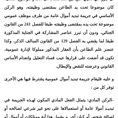
كان موضوعا تحت يد الطاعن بمقتضى وظيفته، وهو الركن
الأساسي في جريمة تبديد أموال عامة من طرف موظف عمومي
موضوعة تحت يده بمقتضى وظيفته طبقا للفصل 241 من القانون
الجنائي، ودون أن تبرز عناصر المشاركة في الجناية المذكورة
طبقا لما يقضي به الفصل 129 من القانون السالف الذكر، وكذا
عنصر علم الطاعن بأن العقار المذكور مملوكا لإدارة عمومية،
تكون قد أضفت على قرارها عيب فساد التعليل وانعدام الأساس
القانوني وعرضته للنقض والإبطال.
و عليه فليقام جريمة تبديد أموال عمومية يشترط فيها هي الأخرى
توفر كل من :
–
الركن المادي
: يتمثل الفعل المادي المكون لهـذه الجريمة في
تبديـد أمولا عامة أو استعمالاها على نحو غير شرعي لصالحه أو
لصالح شخص أو كيان أخر و يشمل هذا أية ممتلكات أو أموال أو