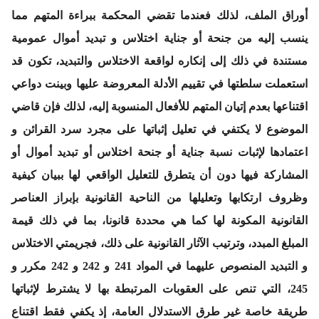
أوراق الملف، لذلك فعندما تقضي المحكمة ببراءة المتهم مما
ينسب إليه من جنحة أو جناية اختلاس و تبديد أموال عمومية
مستندة في ذلك إلى إنكاره لواقعة الاختلاس والتبديد، تكون قد
استعملت سلطتها في تقييم الأدلة المعروضة عليها وبينت دواعي
اقتناعها بعدم إتيان المتهم للأفعال المنسوبة إليه، لذلك فإن قاضي
الموضوع لا يكتفي في تعليل إثباتها على مجرد سرد القرائن و
اعتمادها لإثبات نسبة جناية أو جنحة اختلاس أو تبديد أموال أو
المشاركة فيها دون أن يتطرق للتعليل الواقعي لها ببيان كيفية
وظروف ارتكابها وتعليلها من الناحية القانونية بإبراز العناصر
القانونية المكونة لها كما هي محددة قانونا، بما في ذلك قيمة
المبلغ المبدد، وترتيب الآثار القانونية على ذلك، فجريمتي الاختلاس
و التبديد المنصوص عليهما في المواد 241 و 242 و 242 مكرر و
245، التي تنص على العقوبات المرتبطة بها لا يشترط لإثباتها
طريقة خاصة غير طرق الاستدلال العامة، إذ يكفي فقط اقتناع