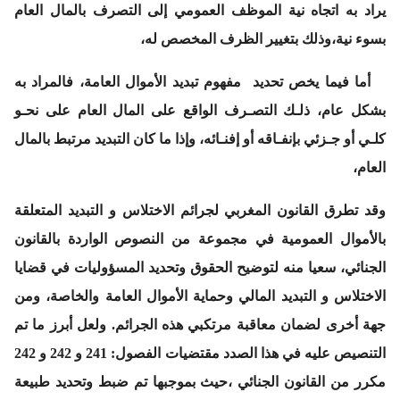
يراد به اتجاه نية الموظف العمومي إلى التصرف بالمال العام
بسوء نية،وذلك بتغيير الظرف المخصص له،
أما فيما يخص تحديد مفهوم تبديد الأموال العامة، فالمراد به
بشكل عام، ذلـك التصـرف الواقع على المال العام على نحـو
كلـي أو جـزئي بإنفـاقه أو إفنـائه، وإذا ما كان التبديد مرتبط بالمال
العام،
وقد تطرق القانون المغربي لجرائم الاختلاس و التبديد المتعلقة
بالأموال العمومية في مجموعة من النصوص الواردة بالقانون
الجنائي، سعيا منه لتوضيح الحقوق وتحديد المسؤوليات في قضايا
الاختلاس و التبديد المالي وحماية الأموال العامة والخاصة، ومن
جهة أخرى لضمان معاقبة مرتكبي هذه الجرائم. ولعل أبرز ما تم
التنصيص عليه في هذا الصدد مقتضيات الفصول: 241 و 242 و 242
مكرر من القانون الجنائي ،حيث بموجبها تم ضبط وتحديد طبيعة