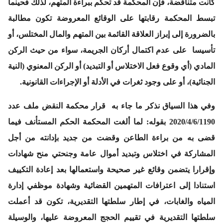
كانت متناقضة، فإن المحكمة قد تحكم ببراءة المتهم، لذلك فحينما
تبسط المحكمة رقابتها على الوقائع المعروضة تكون مطالبة
بالضرورة إلى إبراز العلاقة القائمة بين المتهم والمال المختلس، أو
تأسيسا على عدم اكتمال أركان الجريمة، سواء من حيث الركن
المادي (أي وقوع فعل الاختلاس أو التبديد) أو الركن المعنوي (النية
الجنائية)، أو على وجود ثغرات في الأدلة أو الإجراءات القانونية.
وفي هذا السياق نذكر ما جاء به
قرار محكمة النقض ملف عدد
2020/4/6/1190
بقوله:
لما ألغت المحكمة الحكم المستأنف فيما
قضى به من براءة الطاعن وقضت من جديد بإدانته من أجل
المشاركة في اختلاس وتبديد أموال عامة وجنحتي منح شهادات
وإقرارا يتضمن وقائع غير صحيحة واستعمالها بعد إعادة التكييف
استنادا إلى اعترافات المتهمين القضائية وشهادة موظفي إدارة
المياه والغابات، في إطار سلطتها التقديرية، تكون قد أعملت
سلطتها التقديرية في تقييم الحجج المعروضة عليها، والوسيلة