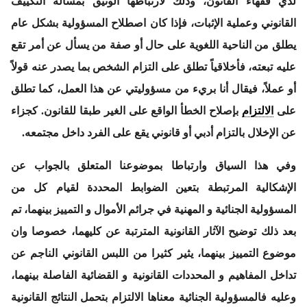
لدي فقهاء القانون، وذلك لارتباطها الوثيق بمسألة التكييف
القانوني وعملية الإثبات، فإذا كان اصطلاح المسؤولية بشكل عام
يطلق من الناحية اللغوية على حال أو صفة من يسأل عن أمر تقع
عليه تبعته، فأخلاقياً تطلق على التزام الشخص بما يصدر عنه قولاً
أو عملاً، فيقال أنا بريء من مسؤوليتي عن هذا العمل، كما تطلق
على
الالتزام
بإصلاح الخطأ الواقع على الغير طبقا للقانون. كجزاء
عن الإخلال بالتزام أدبي أو قانوني يقع على الفرد داخل مجتمعه.
وفي هذا السياق وارتباطا بموضوعنا المتعلق بالجواب عن
الإشكالية المرتبطة بتعين الضوابط المحددة لقيام كل من
المسؤولية الجنائية و المهنية في جرائم الأموال و التمييز بينهما، تم
بعد ذلك توضيح الآثار القانونية المترتبة عن كليهما، خصوصا وان
موضوع التمييز بينهما، يثير كثيرا من اللبس القانوني الناجم عن
تداخل المفاهيم و المحددات القانونية و القضائية الفاصلة بينهما،
وعليه فالمسؤولية الجنائية معناها الالتزام بتحمل النتائج القانونية