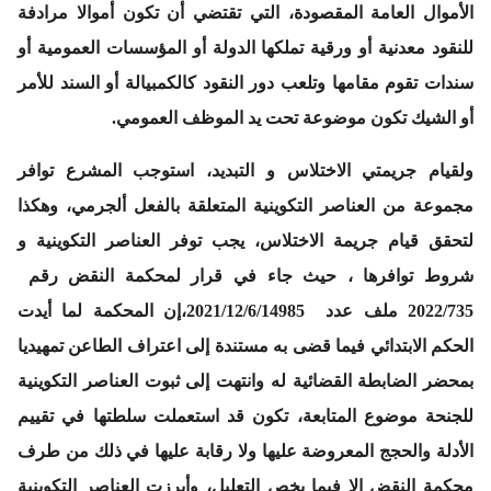
الأموال العامة المقصودة، التي تقتضي أن تكون أموالا مرادفة
للنقود معدنية أو ورقية تملكها الدولة أو المؤسسات العمومية أو
سندات تقوم مقامها وتلعب دور النقود كالكمبيالة أو السند للأمر
أو الشيك تكون موضوعة تحت يد الموظف العمومي.
ولقيام جريمتي الاختلاس و التبديد، استوجب المشرع توافر
مجموعة من العناصر التكوينية المتعلقة بالفعل ألجرمي، وهكذا
لتحقق قيام جريمة الاختلاس، يجب توفر العناصر التكوينية و
شروط توافرها ، حيث جاء في
قرار لمحكمة النقض رقم
2022/735
ملف عدد
2021/12/6/14985
،
إن المحكمة لما أيدت
الحكم الابتدائي فيما قضى به مستندة إلى اعتراف الطاعن تمهيديا
بمحضر الضابطة القضائية له وانتهت إلى ثبوت العناصر التكوينية
للجنحة موضوع المتابعة، تكون قد استعملت سلطتها في تقييم
الأدلة والحجج المعروضة عليها ولا رقابة عليها في ذلك من طرف
محكمة النقض إلا فيما يخص التعليل، وأبرزت العناصر التكوينية