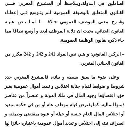
العـاملين في الـدولة،ويـلاحـظ أن المشـرع المغربي فـــي
القـانون المتعلـق بالوظيفة العمومية لـم يتـوسع فـي إعطـاء
وشـرح معنى الموظف العمومي خـلافـــــا لمـا نـص عليـه
القانون الجنائي، بحيث ان دلالة الموظف ابعد و أوسع نطاقا مما
جاء ذكره بقانون الوظيفة العمومية.
–
الركـن القانوني
: و هـي نص المواد 241 و 242 و 242 مكرر من
القانون الجنائي المغربي.
وعلى ضوء ما سبق بسطه و بيانه، فالمشرع المغربي حدد
شروطا و ضوابط لقيام جناية اختلاس و تبديد أموال عمومية بغير
حق، اقتضاؤها وجود المال في ملك الدولة و عنصراً من عناصر
ذمتها المالية، كما يفترض قيام موظف عام أو من في حكمه بتبديد
أو اختلاس المال العام خلسة أو حيلة أو عنوة بمقتضى وظيفته و
انصراف نيته إلى اختلاس و تبديد أموال عمومية باعتباره حائزا لها