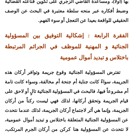
بها (أولا)، ومساعدة القاضي الزجري على تكوين قناعته القضائية
وضبط أفكاره عبر منحه سلطة معتبرة في البحث عن الوصف
الحقيقي للواقعة بعيدا عن التعجل أو سوء الفهم.
الفقرة الرابعة : إشكالية التوفيق بين المسؤولية
الجنائية و المهنية للموظف في الجرائم المرتبطة
باختلاس و تبديد أموال عمومية
تفترض المسؤولية الجنائية وقوع جريمة وتوافر أركان هذه
الجريمة، سواءً كانت جناية أم جنحة أم مخالفة، وسواء كانت تامة
أم مشروعاً فيها، فالبحث في المسؤولية الجنائية تالٍ أو لاحق على
قيام الجريمة وتحقق أركانها، لذلك فهي ليست ركناً من أركان
الجريمة، وإنما هي أثر لاجتماع أركان الجريمة، لذلك عندما نتحدث
عن المسؤولية الجنائية المتعلقة باختلاس و تبديد أموال عمومية،
لا نتحدث عن المسؤولية هنا كركن من أركان الجرم المرتكب،