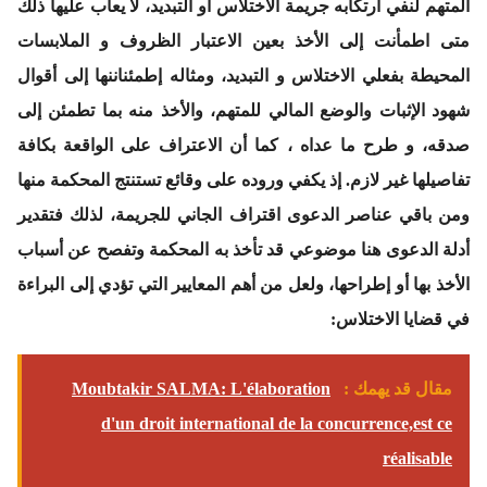
المتهم لنفي ارتكابه جريمة الاختلاس أو التبديد، لا يعاب عليها ذلك
متى اطمأنت إلى الأخذ بعين الاعتبار الظروف و الملابسات
المحيطة بفعلي الاختلاس و التبديد، ومثاله إطمئناننها إلى أقوال
شهود الإثبات والوضع المالي للمتهم، والأخذ منه بما تطمئن إلى
صدقه، و طرح ما عداه ، كما أن الاعتراف على الواقعة بكافة
تفاصيلها غير لازم. إذ يكفي وروده على وقائع تستنتج المحكمة منها
ومن باقي عناصر الدعوى اقتراف الجاني للجريمة، لذلك فتقدير
أدلة الدعوى هنا موضوعي قد تأخذ به المحكمة وتفصح عن أسباب
الأخذ بها أو إطراحها، ولعل من أهم المعايير التي تؤدي إلى البراءة
في قضايا الاختلاس:
مقال قد يهمك :
Moubtakir SALMA: L'élaboration
d'un droit international de la concurrence,est ce
réalisable