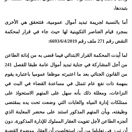
بتبددها،
أما بالنسبة لجريمة تبديد أموال عمومية، فتتحقق هي الأخرى
بمجرد قيام العناصر التكوينية لها حيث جاء في
قرار لمحكمة
النقض رقم 271 ملف رقم 6693/6/4/2019:
لما أيدت المحكمة القرار الابتدائي فيما قضى به من إدانة الطاعن
من أجل المشاركة في جناية تبديد أموال عامة طبقا للفصل 241
من القانون الجنائي بعد ما اعتبرته موظفا عموميا باعتباره يقوم
بمهمة ذات نفع عام تتمثل في مساعدة القضاء في البت في
النزاعات، ومعللة ذلك بأنه سهل على المتهم الاستحواذ على
ممتلكات إدارة المياه والغابات التي وضعت تحت يده بمقتضى
وظيفته، وبأن المتهم المذكور استند على محضر المعاينة الذي
أنجزه الطاعن لأجل تفويت العقار المملوك للإدارة المذكورة، دون
أن تبرز في تعليلها من أين استخلصت أن العقار موضوع القضية