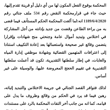
المحكمة بوقوع الفعل المكون لها من أي دليل أو قرينة تقدم إليها،
حيث جاء في
قرارمحكمة النقض رقم 534 ملف جنائي رقم
1189/6/4/2020 انه:
لما ألغت المحكمة الحكم المستأنف فيما قضى
به من براءة الطاعن وقضت من جديد بإدانته من أجل المشاركة
في اختلاس وتبديد أموال عامة وجنحتي منح شهادات وإقرارا
يتضمن وقائع غير صحيحة واستعمالها بعد إعادة التكييف استنادا
إلى اعترافات المتهمين القضائية وشهادة موظفي إدارة المياه
والغابات، في إطار سلطتها التقديرية، تكون قد أعملت سلطتها
التقديرية في تقييم الحجج المعروضة عليها، والوسيلة على غير
أساس.
لذلك فتوافر القصد الجنائي في جريمة الاختلاس والتبديد إثباته،
رهبن فيما قد يرد في الحكم من وقائع وظروف ما يدل على
قيامه، كما انه من جانب أخر التفات المحكمة بالرد على مستندات