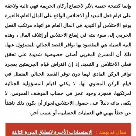
وإنما كنتيجة حتمية ،لأثر لاجتماع أركان الجريمة فهي تالية ولاحقة
على قيام فعل التبديد أو الاختلاس الواقع على المال العام،فالعبرة
بوقع الاختلاس أو التبديد في المال العام هو اتجاه مرتكب الفعل
الجرمي إلى سوء نيته في إيقاع الاختلاس أو إتلاف المال ، وهذه
النية السيئة هي المقصود بها توافر القصد الجنائي للمسؤول عنها،
ذلك أن المشرع المغربي أضفى خصوصية شديدة على تحقق
فعلي الاختلاس و التبديد، إذ إن افتراض قيام الجريمتين بمجرد
توافر الركن المادي لهما دون توفر القصد الجنائي المتمثل في
قيام الركن المعنوي لها، لا يكفي لقيام المسؤولية الجنائية
لمرتكبها، فمجرد وجود عجز في حساب الموظف العمومي، لا
يكفى بذاته دليلاً على حصول الاختلاس،لجواز أن يكون ذلك ناشئاً
عن خطأ مهني في العمليات الحسابية، أو لسبب آخر.
مقال قد يهمك :
الاستعدادات الأخيرة لانطلاق الدورة الثالثة