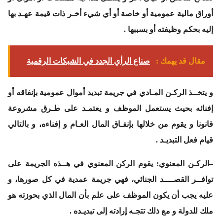
أوراق مالية عمومية أو خاصة أو أي شيء أخـر ذات قيمة عهـد بها
إليه بحكم وظيفته أو بسببها .
مقال قد يهمك :
صناع الرأي الجدد في الشبكات الرقمية
و يتخــذ الركـن المـادي في جريمة تبديد أموال عمومية بإنفاقه أو
إفنائه بحيث يستعمل الموظف و يعتمـد على طـرق مشروعة
قانونا و يقوم من خلالها بإنفـاق المال العـام و إفناءه، و بالتالي
قيام فعل التبديـد .
–
الركـن المعنوي
: يقوم الركن المعنوي في هــذه الجريمة على
توافــر القصــــد الجنائي، فهي جريمة عمدية في كل صورها، و
عليه يجب أن يكون الموظف على علم بأن المال الذي بحوزته هو
ملك للدولة و مع ذلك تتجـه إرادته إلى تبديـده .