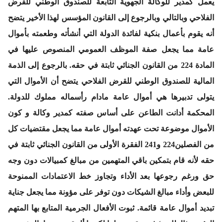
يعمل كمدير للوكالة الجهوية التابعة للصندوق الوطني للقرض
الفلاحي وبالتالي وبالرجوع إلى القانون المؤسس لهذا الأخير يتضح
أنه يقوم بأعمال بنكية لفائدة الدولة التي أنشأته وطعمته بأموال
عامة مما يجعل صفة الموظف العمومي المنصوص عليها في
المادة 224 من القانون الجنائي ثابتة في حقه. بالرجوع إلى الذمة
المالية للصندوق الوطني للقرض الفلاحي يتضح أن الأموال التي
يتولى تدبيرها هي أموال عامة مادام رأسماله مملوك للدولة.
المحكمة أدانت الطاعن على أساس صفته كمدير وكالة و كون
الأموال موضوعة تحت عهدته أموال عامة مما يجعل مقتضيات كل
من الفصلين224 و241 الفقرة الأولى من القانون الجنائي ثابتة في
حقه لأنه قام بتمكين باقي المتهمين من مبالغ كمبيالات دون وجه
حق ورغم رجوعها بعد الأداء وتجاوز خط الاعتمادات الممنوحة
للبعض وأداء مبالغ الشيكات دون توفر على مؤونة مما يجعل جناية
تبديد أموال عامة قائمة. ثبوت الأفعال الجرمية المتابع بها المتهم