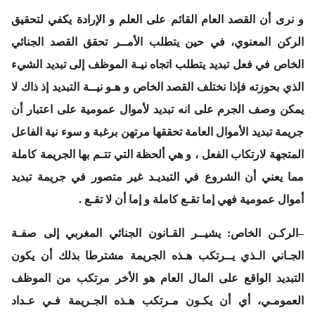
و نرى أن القصد العام القائم على العلم و الإرادة يكفي لتحقيق
الركن المعنوي، في حين يتطلب الأمــر تحقق القصد الجنائي
الخاص في فعل تبديد يتطلب اتجاه نيـة الموظف إلى تبديد الشيء
الذي بحوزته فإذا نختلف القصد الخاص و هـو نيــة التبديد إذ ذاك لا
يمكن وصف الجرم على انه تبديد لأموال عمومية على اعتبار أن
جريمة تبديد الأموال العامة تحققها مرتهن برغبة و سوء نية الفاعل
المتجهة لارتكاب الفعل ، و هي ألحظة التي تتـم بها الجريمة كاملة
مما يعني أن الشروع في التبديـد غير متصور في جريمة تبديد
أموال عمومية فهي إما تقـع كاملة و إما أن لا تقـع .
–
الركـن الخاص
: يشيــر القـانون الجنائي المغربي إلى صفـة
الجـاني الـذي يــرتكب هـذه الجريمة مشترطا بذلك أن يكون
التبديد الواقع على المال العام هو الأخر مرتكب من الموظف
العمومـي، أي أن يكـون مـرتكب هـذه الجـريمة فـي عـداد