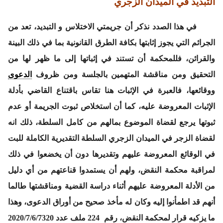
التبديد في الميدان الزجري
في هذا الصدد نذكر أن جريمتي الاختلاس و التبديد، تعد من
الجرائم التي يجوز إثابتها بكافة الطرق القانونية بما في ذلك البينة
والقرائن، فللمحكمة أن تستند في إثباتها إلى ما ظهر لها من
التحقيق ومن مناقشة المتهمين بالجلسة ومن ظروف
الدعوى
ووقائعها، فالعبرة في الإثبات هنا تقاس باقتناع القاضي بأدلة
الإثبات المعروضة عليه، كما أن استخلاص ثبوت الجريمة أو عدم
ثبوتها يرجع لقضاة الموضوع بمالهم من كامل السلطة، ذلك انه
لقضاة الزجر في الميدان الزجري السلطة التقديرية الكاملة للبت
في الوقائع المعروضة عليهم وتقديرها دون أن يخضعوا في ذلك
لمراقبة محكمة النقض، ولهم أن يستمدوا قناعتهم من أي دليل
من الأدلة المعروضة عليهم أثناء دراسة القضية ومناقشتها طالما
أنهم قد اطمأنوا إليه وكان له مأخذ صحيح من أوراق الدعوى، وهذا
ما يزكيه
قرار لمحكمة النقض
،
رقم
224
ملف عدد
2020/7/6/7320