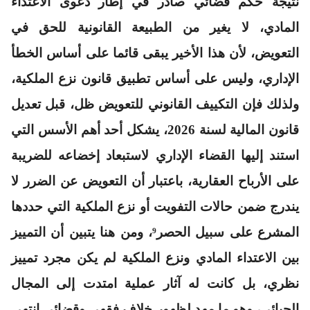
نتيجة حكم قضائي صادر في إطار دعوى الاعتداء
المادي، لا يغير من الطبيعة القانونية للحق في
التعويض، لأن هذا الأخير يبقى قائما على أساس الخطأ
الإداري، وليس على أساس تطبيق قانون نزع الملكية،
ولذلك فإن التكييف القانوني للتعويض ظل، قبل تعديل
قانون المالية لسنة 2026، يشكل أحد أهم الأسس التي
استند إليها القضاء الإداري لاستبعاد إخضاعه للضريبة
على الأرباح العقارية، باعتبار أن التعويض عن الضرر لا
يندرج ضمن حالات التفويت أو نزع الملكية التي حددها
المشرع على سبيل الحصر⁹، ومن هنا يتبين أن التمييز
بين الاعتداء المادي ونزع الملكية لم يكن مجرد تمييز
نظري، بل كانت له آثار عملية امتدت إلى المجال
الجبائي، وهو ما مهد لظهور خلاف فقهي وقضائي انتهى