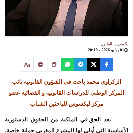
مغرب القانون
01 يوليو 2026 - 20:10
الزكراوي
محمد
باحث
في
الشؤون
القانونية
نائب
المركز
الوطني
للدراسات
القانونية
و
القضائية
عضو
مركز ليكسوس للباحثين الشباب
يعد
الحق
في الملكية من الحقوق الدستورية
الأساسية التي أولى لها المشرع المغربي حماية خاصة،