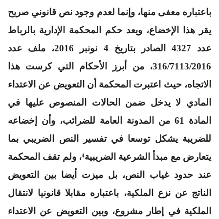
باعتباره معفى منها، وإنما لعدم وجود نص قانوني صريح
يقر هذا الإخضاع، ويعد حكم المحكمة الإدارية بالرباط
عدد 4327 الصادر بتاريخ 4 نونبر 2016، ملف عدد
316/7113/2016، من أبرز الأحكام التي كرست هذا
الاتجاه، حيث اعتبرت المحكمة أن التعويض عن الاعتداء
المادي لا يدخل ضمن الحالات المنصوص عليها في
المادة 61 من المدونة العامة للضرائب، وأن إخضاعه
للضريبة يشكل توسعا في تفسير النص الضريبي بما
يتعارض مع مبدأ الشرعية الضريبية⁴، ولم تقف المحكمة
عند حدود غياب النص، بل ميزت أيضا بين التعويض
الناتج عن نزع الملكية، باعتباره مقابلا قانونيا لانتقال
الملكية في إطار مشروع، وبين التعويض عن الاعتداء