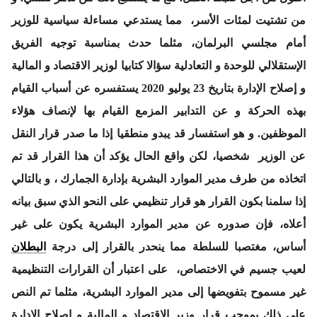
من تشتيت لمئات الأسر، مما يستدعي مساءلة سياسية للوزير
أمام مجلسي البرلمان، مثلما حدث بمناسبة توجيه الفريق
الإستقلالي للوحدة و التعادلية سؤالا كتابيا لوزير الاقتصاد و المالية
و إصلاح الإدارة بتاريخ 23 يوليو 2020 يستفسره عن أسباب القيام
بهذه الحركة و عن التدابير المزمع القيام بها لإنصاف هؤلاء
الموظفين. و هو استفسار قد يبدو منطقيا إذا ما صدر قرار النقل
عن الوزير شخصيا، لكن واقع الحال يؤكد أن هذا القرار قد تم
اتخاذه من طرف مدير الموارد البشرية بإدارة الجمارك ، و بالتالي
إذا سلمنا بكون القرار هو قرار تنظيمي على النحو الذي سبق بيانه
أعلاه، فإن صدوره عن مدير الموارد البشرية يكون على غير
أساس، مغتصبا للسلطة مما ينحدر بالقرار إلى درجة
البطلان
لعيب جسيم في الاختصاص، على اعتبار أن القرارات التنظيمية
غير مسموح بتفويضها إلى مدير الموارد البشرية، مثلما تم النص
على ذلك بموجب قرار وزير الاقتصاد و المالية و إصلاح الإدارة