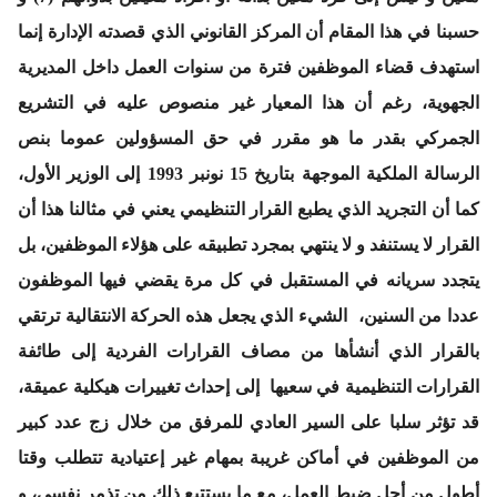
حسبنا في هذا المقام أن المركز القانوني الذي قصدته الإدارة إنما
استهدف قضاء الموظفين فترة من سنوات العمل داخل المديرية
الجهوية، رغم أن هذا المعيار غير منصوص عليه في التشريع
الجمركي بقدر ما هو مقرر في حق المسؤولين عموما بنص
الرسالة الملكية الموجهة بتاريخ 15 نونبر 1993 إلى الوزير الأول،
كما أن التجريد الذي يطبع القرار التنظيمي يعني في مثالنا هذا أن
القرار لا يستنفد و لا ينتهي بمجرد تطبيقه على هؤلاء الموظفين، بل
يتجدد سريانه في المستقبل في كل مرة يقضي فيها الموظفون
عددا من السنين، الشيء الذي يجعل هذه الحركة الانتقالية ترتقي
بالقرار الذي أنشأها من مصاف القرارات الفردية إلى طائفة
القرارات التنظيمية في سعيها إلى إحداث تغييرات هيكلية عميقة،
قد تؤثر سلبا على السير العادي للمرفق من خلال زج عدد كبير
من الموظفين في أماكن غريبة بمهام غير إعتيادية تتطلب وقتا
أطول من أجل ضبط العمل، مع ما يستتبع ذلك من تذمر نفسي، و