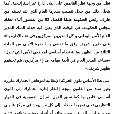
تظل من وجهة نظر القائمين على البلاد إدارة غير استراتيجية، كما
يتجلى ذلك من خلال تنصيب مديرها العام الذي يتم تعيينه من
طرف رئيس الحكومة طبقا للفصل 92 من الدستور أثناء انعقاد
مجلس الحكومة، في الوقت الذي يعين فيه جلالة الملك المدير
العام للأمن الوطني و كل المديرين المركزيين في هذه الإدارة بناء
على ظهير شريف وفق ما تقضي به الفقرة الأولى من المادة
الثالثة من الظهير بمثابة نظام أساسي لموظفي الأمن التي تقول:
«يساعد المدير العام في تأدية مهامه مدراء مركزيون يتم تعيينهم
بظهير شريف.»
على هذا الأساس تكون الحركة الإنتقالية لموظفي الجمارك مقررة
بغير سند من القانون نتيجة إفتقار إدارة الجمارك إلى قانون
أساسي خاص بها كما سبق القول، ثم إن العمومية في القرار
التنظيمي تعني توجيه الخطاب إلى كل من يوجد في مركز قانوني
معين و ليس إلى فرد معين بذاته أو أفراد معينين بذواتهم (7) و