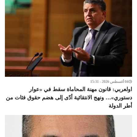
04 أغسطس 2026 - 15:31
اولعربي: قانون مهنة المحاماة سقط في «عوار
دستوري»… ونهج الانتقائية أدّى إلى هضم حقوق فئات من
أطر الدولة