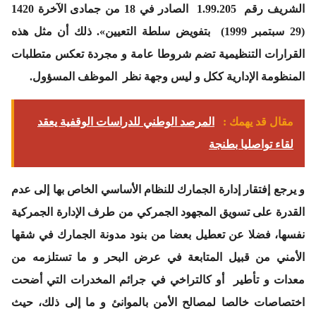
الشريف رقم 1.99.205 الصادر في 18 من جمادى الآخرة 1420
(29 سبتمبر 1999) بتفويض سلطة التعيين». ذلك أن مثل هذه
القرارات التنظيمية تضم شروطا عامة و مجردة تعكس متطلبات
المنظومة الإدارية ككل و ليس وجهة نظر الموظف المسؤول.
مقال قد يهمك :
المرصد الوطني للدراسات الوقفية يعقد
لقاء تواصليا بطنجة
و يرجع إفتقار إدارة الجمارك للنظام الأساسي الخاص بها إلى عدم
القدرة على تسويق المجهود الجمركي من طرف الإدارة الجمركية
نفسها، فضلا عن تعطيل بعضا من بنود مدونة الجمارك في شقها
الأمني من قبيل المتابعة في عرض البحر و ما تستلزمه من
معدات و تأطير أو كالتراخي في جرائم المخدرات التي أضحت
اختصاصات خالصا لمصالح الأمن بالموانئ و ما إلى ذلك، حيث