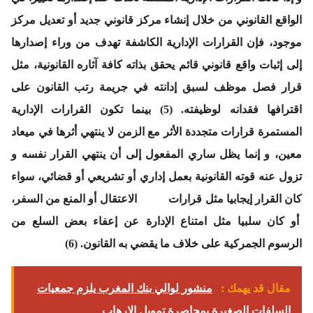
الواقع القانوني من خلال إنشاء مركز قانوني جديد أو تعديل مركز
موجود، فإن القرارات الإدارية الكاشفة تهدف من وراء إصدارها
إلى إثبات واقع قانوني قائم يحقق بذاته كافة آثاره القانونية، مثل
قرار فصل موظف لسبق إدانته في جريمة رتب القانون على
اقترافها فقدانه لوظيفته. (5) بينما تكون القرارات الإدارية
المستمرة قرارات متجددة الأثر مع الزمن لا ينتهي أثرها في ميعاد
معين، و إنما يظل ساري المفعول إلى أن ينتهي القرار نفسه و
تزول عنه قوته القانونية بعمل إداري أو تشريعي أو قضائي، سواء
كان القرار إيجابيا مثل قرارات الاعتقال أو المنع من السفر،
أو كان سلبيا مثل امتناع الإدارة عن إعفاء بعض السلع من
الرسوم الجمركية على خلاف ما يقضي به القانون. (6)
مقال قد يهمك :
منشور لوالي بنك المغرب يلزم جمعيات
السلفات الصغيرة بمحاصرة تمويل الإرهاب