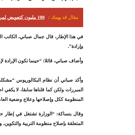
مقال قد يهمك :
100 مليون كتعويض لمريض حقن بدم ملوث وتحميل المسؤولية لمرکز تحاقن الدم والمصحة والطبيب
في هذا الإطار، قال جمال صباني، الكاتب العا
وإرادة”.
وأضاف صباني، قائلا: “حينما تكون الإرادة ل
المبررات ولكن كما قلناها سابقا، لا يكفي ا
المنظومة ككل وإصلاحها وعلاج وضعية العام
المتعلقة بإصلاح منظومة التربية والتكوين، 