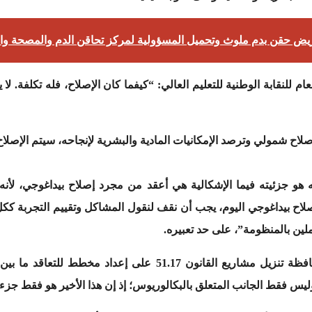
م للنقابة الوطنية للتعليم العالي: “كيفما كان الإصلاح، فله تكلفة. ل
إصلاح شمولي وترصد الإمكانيات المادية والبشرية لإنجاحه، سيتم الإصلاح
صلاح بيداغوجي اليوم، يجب أن نقف لنقول المشاكل وتقييم التجربة ككل
لين بالمنظومة”، على حد تعبيره.
وقال بنساكة: “الوزارة تشتغل في إطار حافظة تنزيل مشاريع القانو
وليس فقط الجانب المتعلق بالبكالوريوس؛ إذ إن هذا الأخير هو فقط جزء