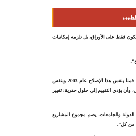
ا يكون فقط على الأوراق، بل تلزمه إمكانيات
”.
وأكد صباني أن نظام البكالوريوس “مشكله هو جزئيته فيما الإشكالية هي أعقد من مجرد إصلاح بيداغوجي، لأنه قمنا بنفس هذا الإصلاح عام 2003 وبنفس
، وأن يؤدي التقييم إلى حلول جذرية: تغيير
ن 51.17 على إعداد مخطط للتعاقد ما بين الدولة والجامعات، يضم مجموع المشاريع
 من كل”.