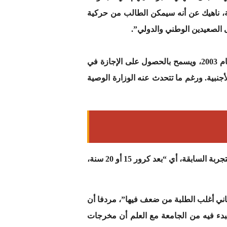
ية، ناهيك عن أنه سيمكن الطالب من حركية
 الصعيدين الوطني والدولي”.
يعتمد المغرب حاليا نظام “LMD” (Licence-Master-Doctorat-إجازة-ماستر-دكتوراه) الذي انطلق العمل به منذ عام 2003، ويسمح بالحصول على الإجازة في
أجنبية. ورغم ما تتحدث عنه الوزارة الوصية
وفي هذا الإطار، قال مختار اعمارة، أستاذ القانون الخاص بجامعة محمد الخامس، إن ما يرفضه الأساتذة هو تكرار التجربة السابقة، أي “بعد كرور 15 أو 20 سنة،
اني أغلب الطلبة من ضعف فيها”، مردفا أن
البدء فيه من الجامعة مع العلم أن مخرجات