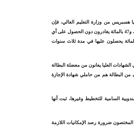
ه؛ فحسب معلومات حصلت عليها هسبريس من وزارة التعليم العالي، فإن
الجامعات المغربية تستقطب 90 بالمائة من التلاميذ المغاربة، 16.5 بالمائة منهم يغادرون الجامعة في سنتهم الأولى، و47 بالمائة يغادرون دون الحصول على أي
قط 19 بالمائة من المسجلين في سلك الإجازة يستطيعون الحصول على هذه الشهادة، وفقط 13.3 بالمائة يحصلون عليها في مدة ثلاث سنوات
لأخيرة للمندوبية السامية للتخطيط تؤكد أن نسبة 19 بالمئة من حاملي الشهادات العليا يعانون من معضلة البطالة
ن من البطالة هم من حاملي شهادة الإجازة
دوبية السامية للتخطيط وغيرها، ثبت أنها
ليارات درهم سنويا. في المقابل، يؤكد المختصون ضرورة رصد الإمكانيات اللازمة