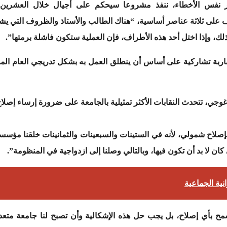
رر نفس الأخطاء، ننفذ مشروعا سيحكم على أجيال خلال العشرين
وقف على ثلاثة عناصر أساسية، “هناك الطالب والأستاذ والظروف التي ي
ذلك، وإذا اختل أحد هذه الأطراف، فإن العملية ستكون فاشلة برمتها”.
قاربة تشاركية على أساس أن ينطلق العمل به بشكل تدريجي العام ال
داغوجي، تتحدث النقابات الأكثر تمثيلية بالجامعة على ضرورة إرساء إصل
بإصلاح شمولي، لأنه في الستينات والسبعينات والثمانينات خلقنا مؤسسا
 كان لا بد أن تكون فيها، وبالتالي وصلنا إلى ازدواجية في المنظومة”.
ية الجماعية
 يسمح بأي إصلاح، بل يجب حل هذه الإشكالية وأن تصبح لنا جامعة متع