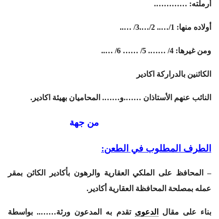
أرملته: ………….
أولاده منها: 1/….. 2/….3/ …..
ومن غيرها: 4/ ……. 5/ …… 6/ …..
الكائنين بالدراركة اكادير
النائب عنهم الأستاذان …….و……. المحاميان بهيئة اكادير.
من جهة
الطرف المطلوب في الطعن:
– المحافظ على الملكي العقارية والرهون بأكادير الكائن بمقر
عمله بمصلحة المحافظة العقارية أكادير.
بناء
على مقال
الدعوى
تقدم به المدعون ورثة…….. بواسطة