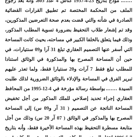
……. مودع بتاريخ 23-4-1957 كناش 4 عدد 805، وأنه بعد رجوع
الملف من المحكمة المختصة تم تطبيق القرارات القضائية
الصادرة في شأنه والتي قضت بعدم صحة التعرضين المذكورين،
وقد تم إشعار طلاب التحفيظ بضرورة تسوية المطلب المذكور،
وذلك فيما يتعلق بالخلفا الكبير في مساحته، بحيث كانت المساحة
التي أسفر عنها التصميم العقاري تبلغ 31 آرا و09 سنتيارات، في
حين أن المساحة المصرح بها والمذكورة في الوثائق استنادا
للمطلب تبلغ فقط 7 آرات و20 سنتيارا فقط، ولما تعذر عليهم
تبرير الفرق في المساحة والإدلاء بالوثائق الضرورية لذلك طلبت
السيدة ……. بواسطة رسالة مؤرخة في 4-12-1995 من المحافظ
العقاري إجراء تحديد إصلاحي للملك المذكور من أجل تخفيض
المساحة الناتجة عن التصميم ( 31 آر و09 س) إلى المساحة
المصرح بها والمذكور في الوثائق ( 07 آر 20 س) وذلك من أجل
متابعة مسطرة التحفيظ بهذه المساحة الأخيرة فقط، وأنه بتاريخ