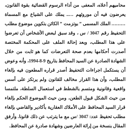
محاميهم أعلاه، المعفى من أداء الرسوم القضائية بقوة القانون،
يعرضون فيه أن موروثهم ….. يملك على الشياع مع المسماة
……… الملك المسمى ” بوتزمت ” الكائن بتكوين موضوع مطلب
التحفيظ رقم 3047 / س ، وقد سبق لبعض الأشخاص أن تعرضوا
على هذا المطلب، وبعد إحالة الملف على المحكمة المختصة
أصدرت أحكامها بعدم صحة التعرضات كما هو ثابت من خلال
الشهادة الصادرة عن السيد المحافظ بتاريخ 9-8-1994، وأنه وعوض
أن يستكمل اجراءات التحفيظ أصدر قراره المطعون فيه بإلغاء
المطلب، وأن هذا القرار مخالف للقانون ولم يرتكز على أسس
واقعية وقانونية ومتسم بالشطط في استعمال السلطة، ملتمسا
من حيث الشكل قبول الطعن، ومن حيث الموضوع الحكم بإلغاء
قرار السيد المحافظ على الأملاك العقارية بأكادير والقاضي بإلغاء
مطلب تحفيظ عدد: 3047 /س مع ما يترتب عن ذلك قانونا. وأرفق
المقال بنسخة من إراثة العارضين وشهادة صادرة عن المحافظ.