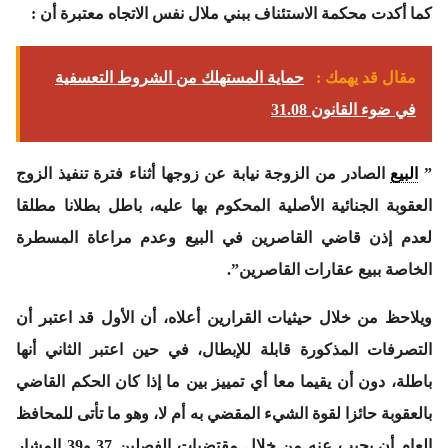
كما أكدت محكمة الاستئناف ببني ملال نفس الاتجاه معتبرة أن :
مقال قد يهمك :
حماية المستهلك من الشروط التعسفية
في ضوء القانون 31.08
”
البيع
الصادر من الزوجة نيابة عن زوجها أثناء فترة تنفيذ الزوج
العقوبة الجنائية الأصلية المحكوم بها عليه، باطل بطلانا مطلقا
لعدم إذن قاضي القاصرين في البيع وعدم مراعاة المسطرة
الخاصة ببيع عقارات القاصرين”.
ويلاحظ من خلال حيثيات القرارين أعلاه، أن الأول قد اعتبر أن
التصرفات المذكورة قابلة للإبطال، في حين اعتبر الثاني أنها
باطلة، دون أن يقيما معا أي تمييز بين ما إذا كان الحكم القاضي
بالعقوبة حائزا لقوة الشيء المقضي به أم لا، وهو ما تأتى للمحافظ
العام أن يجيب عنه من خلال مقتضيات الفصلين 37 و39 المشار