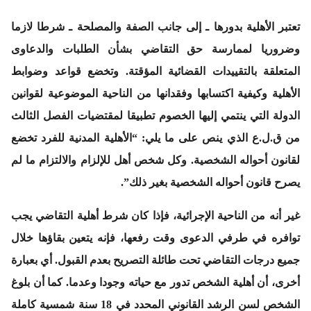
تعتبر الأهلية بدورها ـ إلى جانب الصفة والمصلحة ـ شرطا لازما
وضروريا لممارسة حق التقاضي بشأن الطلبات والدعاوى
المتعلقة بالتقييدات القضائية المؤقتة. وتخضع قواعد وضوابط
الأهلية وكيفية اكتسابها وفقدانها من الناحية الموضوعية لقوانين
الدولة التي ينتمي إليها الخصوم تطبيقا لمقتضيات الفصل الثالث
من ق.ل.ع الذي ينص على ما يلي: “الأهلية المدنية للفرد تخضع
لقانون أحواله الشخصية. وكل شخص أهل للإلزام والالتزام ما لم
يصرح قانون أحواله الشخصية بغير ذلك”.
غير أنه من الناحية الإجرائية، فإذا كان شرط أهلية التقاضي يجب
توافره في طرفي الدعوى وقت رفعها، فإنه يتعين بقاؤها خلال
جميع درجات التقاضي تحت طائلة التصريح بعدم القبول. أي بعبارة
أخرى، أن أهلية الشخص تدور مع حياته وجودا وعدما. كما أن بلوغ
الشخص لسن الرشد القانوني المحدد في 18 سنة شمسية كاملة