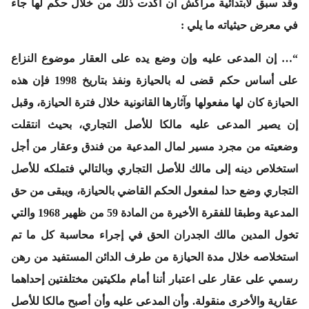
وقد سبق لابتدائية مراكش أن أكدت ذلك من خلال حكم لها جاء
في معرض حيثياته ما يلي :
“… إن المدعى عليه وإن وضع يده على العقار موضوع النزاع
على أساس حكم قضى له بالحيازة ونفذ بتاريخ 1998 فإن هذه
الحيازة كان لها مفعولها وآثارها القانونية خلال فترة الحيازة، وقبل
إن يصير المدعى عليه مالكا للأصل التجاري، بحيث انتقلت
وضعيته من مجرد مسير لمال المدعية من فندق وعقار من أجل
استخلاص دينه إلى مالك للأصل التجاري وبالتالي فتملكه للأصل
التجاري وضع حدا لمفعول الحكم القاضي بالحيازة، ويبقى من حق
المدعية وطبقا للفقرة الأخيرة من المادة 59 من ظهير 1968 والتي
تخول المدين مالك الجدران الحق في إجراء محاسبة كل ما تم
استخلاصه خلال مدة الحيازة من طرف الدائن المستفيد من رهن
رسمي على عقار على اعتبار أننا أمام ملكيتين مختلفتين إحداهما
عقارية والأخرى منقولة. وأن المدعى عليه وأن أصبح مالكا للأصل