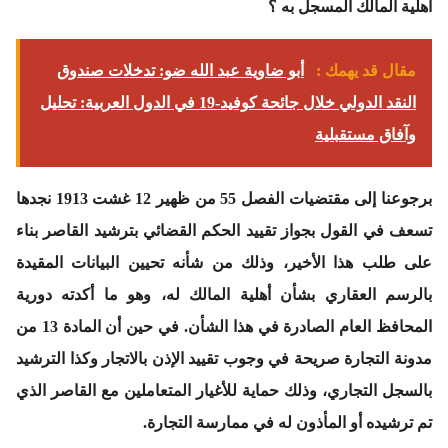
أهلية المالك المسجل به ؟
مقال قد يهمك :
أبو ضاوية عبد الله ضو: تدخلات صندوق
النقد الدولي خلال جائحة كوفيد-19 في الدول العربية: تحليل
وآفاق مستقبلية
برجوعنا إلى مقتضيات الفصل 55 من ظهير 12 غشت 1913 نجدها
تسعف في القول بجواز تقييد الحكم القضائي بترشيد القاصر بناء
على طلب هذا الأخير، وذلك من شأنه تحيين البيانات المقيدة
بالرسم العقاري بشأن أهلية المالك له، وهو ما أكدته دورية
المحافظ العام الصادرة في هذا الشأن. في حين أن المادة 13 من
مدونة التجارة صريحة في وجوب تقييد الإذن بالاتجار وكذا الترشيد
بالسجل التجاري، وذلك حماية للأغيار المتعاملين مع القاصر الذي
تم ترشيده أو المأذون له في ممارسة التجارة.