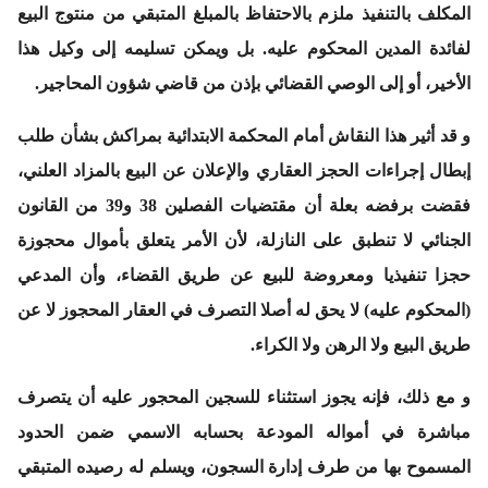
المكلف بالتنفيذ ملزم بالاحتفاظ بالمبلغ المتبقي من منتوج البيع
لفائدة المدين المحكوم عليه. بل ويمكن تسليمه إلى وكيل هذا
الأخير، أو إلى الوصي القضائي بإذن من قاضي شؤون المحاجير.
و قد أثير هذا النقاش أمام المحكمة الابتدائية بمراكش بشأن طلب
إبطال إجراءات الحجز العقاري والإعلان عن البيع بالمزاد العلني،
فقضت برفضه بعلة أن مقتضيات الفصلين 38 و39 من القانون
الجنائي لا تنطبق على النازلة، لأن الأمر يتعلق بأموال محجوزة
حجزا تنفيذيا ومعروضة للبيع عن طريق القضاء، وأن المدعي
(المحكوم عليه) لا يحق له أصلا التصرف في العقار المحجوز لا عن
طريق البيع ولا الرهن ولا الكراء.
و مع ذلك، فإنه يجوز استثناء للسجين المحجور عليه أن يتصرف
مباشرة في أمواله المودعة بحسابه الاسمي ضمن الحدود
المسموح بها من طرف إدارة السجون، ويسلم له رصيده المتبقي