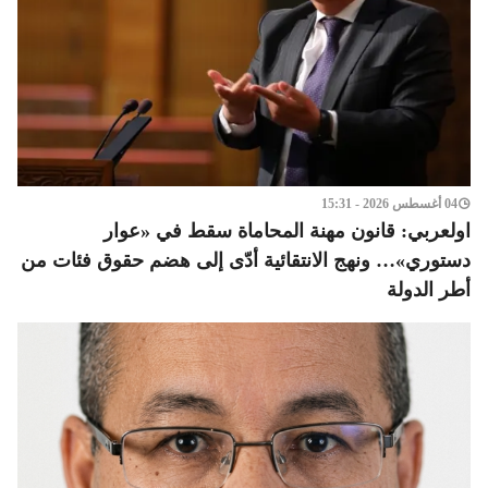
04 أغسطس 2026 - 15:31
اولعربي: قانون مهنة المحاماة سقط في «عوار
دستوري»… ونهج الانتقائية أدّى إلى هضم حقوق فئات من
أطر الدولة