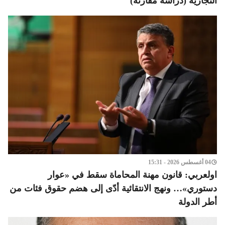
التجارية (دراسة مقارنة)
04 أغسطس 2026 - 15:31
اولعربي: قانون مهنة المحاماة سقط في «عوار
دستوري»… ونهج الانتقائية أدّى إلى هضم حقوق فئات من
أطر الدولة