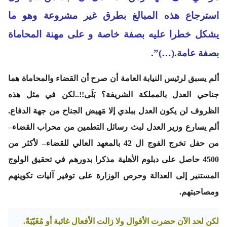
استرجاع هذه المبالغ بطرق غير مشروعة وهو ما
يشكل خطرا عليه بصفة خاصة و على مهنة المحاماة
بصفة عامة.(…)”.
ألم يسبق لرئيس النيابة العامة أن صرح أن القضاء والمحاماة هما
جناحي العدل بالمملكة الشريفة؟
بَلَى!!
..لكن في مثل هذه
الظروف لن يكون العدل ببلدي إلا مَهيض الجناح من جهة الدفاع.
ألم يسارع وزير العدل لبث رسائل التطمين من محراب القضاء
–
من حفل تخرج الفوج ال 42 بالمعهد العالي للقضاء
–
لأكثر من
4500 حاصل على دبلوم الأهلية مذكرا بدورهم في تحقيق الولوج
المستنير إلى العدالة وحرص الوزارة على توفير آليات تكوينهم
ومصاحبتهم
.
لكن لحد الآن حضرت الأقوال ولا زالت الأفعال غائبة أو مُغَيّبَةً.