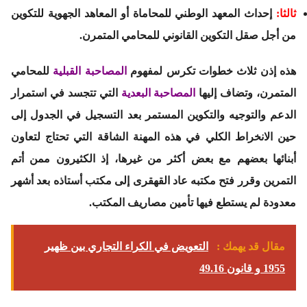
ثالثا:
إحداث المعهد الوطني للمحاماة أو المعاهد الجهوية للتكوين
من أجل صقل التكوين القانوني للمحامي المتمرن.
هذه إذن ثلاث خطوات تكرس لمفهوم
المصاحبة القبلية
للمحامي
المتمرن، وتضاف إليها
المصاحبة البعدية
التي تتجسد في استمرار
الدعم والتوجيه والتكوين المستمر بعد التسجيل في الجدول إلى
حين الانخراط الكلي في هذه المهنة الشاقة التي تحتاج لتعاون
أبنائها بعضهم مع بعض أكثر من غيرها، إذ الكثيرون ممن أتم
التمرين وقرر فتح مكتبه عاد القهقرى إلى مكتب أستاذه بعد أشهر
معدودة لم يستطع فيها تأمين مصاريف المكتب.
مقال قد يهمك :
التعويض في الكراء التجاري بين ظهير
1955 و قانون 49.16