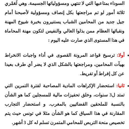
السوداء بمتاعبها التي لا تنتهي ومسؤولياتها الجسيمة. وهي لَعَمْري
ثلاثة أمور
لو تم مراجعتها بكل إنصاف ومسؤولية لأصبحنا أمام
جيل جديد من المحامين الشباب يستنيرون بخبرة شيوخ المهنة
ونقبائها العظام ممن بذلوا الغالي والنفيس لتكون مهنة المحاماة
في هذا المستوى الذي صارت عليه اليوم :
أولا:
ترسيخ قواعد المرونة القصوى في أداء واجبات الانخراط
بهيآت المحامين، ومراجعتها بالشكل الذي لا يضر أي طرف بعيدا
عن كل إفراط أو تفريط.
ثانيا:
استحضار الإكراهات المادية المصاحبة لفترة التمرين التي
تمتد ل3 سنوات، وخلق تحفيزات مالية للمسجلين كما هو الشأن
بالنسبة للملحقين القضائيين بالمغرب. و استحضار التجارب
المقارنة في هذا السياق كما هو الشأن مثلا في تونس حيث يتم
تخصيص منحة التربص للمحامي المتمرن تسلم له كل 3 أشهر.