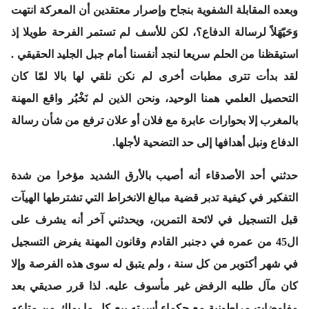
وبعده المقابلة الشفوية بنجاح وإصرار معتقدين أن المعركة انتهت
وَحَيّهَلاً لرسالة الدفاع؟، لكن للأسف لم تستمر الفرحة طويلا إذ
استيقظنا من الحلم سريعا لنجد أنفسنا أمام جبل الجليد الحقيقي .
لقد بدأت تترى مطبات أخرى لم نكن نلقي لها بالا لمّا كان
التحصيل العلمي همنا الوحيد، ونحن الذين لم نَخْبُر واقع المهنة
بالمغرب إلا بحوارات عابرة مع فلان أو علان ترفع من شأن رسالة
الدفاع ونبل أهدافها إلى حد التضحية لأجلها.
حدثني
أحد الأصدقاء أنه أصيب بالأرق الشديد مؤخرا من شدة
التفكير في كيفية تدبر قضية مبالغ الانخراط التي تشترطها الهيآت
قبل التسجيل في لائحة التمرين،
ويحدثني آخر
أنه يشرف على
ال45 من عمره في دجنبر القادم وقانون المهنة يفرض التسجيل
في شهر أكتوبر من كل سنة ، ولم يتبق له سوى هذه الفرصة وإلا
كان مآل طلبه الرفض غير مأسوف عليه. لذا قرر صديقي بعد
مفاوضات مراطونية مع حكماء أسرته بيع كل ما يملك من متاعه