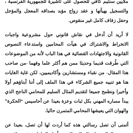
ملايين سنتيم كافي للحصول على تأشيرة للجمهورية الفرنسية ،
والتسجيل بهيآتها و عقد زواج مؤبد بصداقه المعجل والمؤجل
وحفل زفاف كامل غير منقوص.
لا أريد أن أدخل في نقاش قانوني حول مشروعية واجبات
الانخراط والاشتراك في هيآت المحامين واستدعاء النصوص
القانونية والاجتهادات القضائية في هذا الباب لأنه من الموضوعات
التي طُرقت قديما وحديثا ممن هم أكثر علما وفهما -من صاحب
هذا المقال- من نقباء ومستشارين وأكاديميين،
لكن غاية الغايات
هنا هو تنبيه جميع الشركاء في هذا الملف إلى أننا أبناؤهم أولا
وأخيرا ونطمح جميعا لتقديم المثال السليم للمحامي الناجح الذي
يبدأ مساره المهني بكل ثبات وعزة بعيدا عن أحاسيس “الحكرة”
والهوان التي يعيشها المحامي المتمرن حاليا.
أتمنى أن تصل رسالتي هذه كما أردت لها أن تصل، بعيدا عن