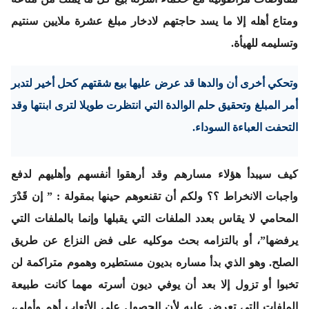
ومتاع أهله إلا ما يسد حاجتهم لادخار مبلغ عشرة ملايين سنتيم
وتسليمه للهيأة.
وتحكي أخرى
أن والدها قد عرض عليها بيع شقتهم كحل أخير لتدبر
أمر المبلغ وتحقيق حلم الوالدة التي انتظرت طويلا لترى ابنتها وقد
التحفت العباءة السوداء.
كيف سيبدأ هؤلاء مسارهم وقد أرهقوا أنفسهم وأهليهم لدفع
واجبات الانخراط ؟؟ ولكم أن تقنعوهم حينها بمقولة :
” إن قَدْرَ
المحامي لا يقاس بعدد الملفات التي يقبلها وإنما بالملفات التي
يرفضها”
، أو بالتزامه بحث موكليه على فض النزاع عن طريق
الصلح. وهو الذي بدأ مساره بديون مستطيره وهموم متراكمة لن
تخبوا أو تزول إلا بعد أن يوفي ديون أسرته مهما كانت طبيعة
الملفات التي تعرض عليه لأن الحصول على الأتعاب أهم وأولى،