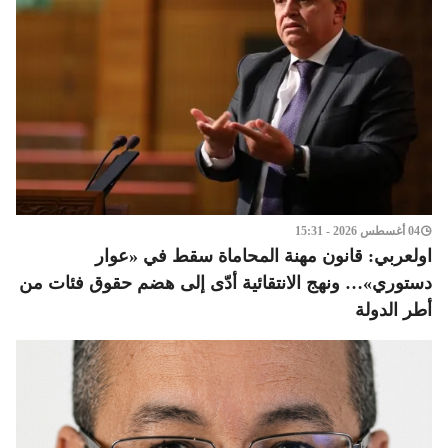
04 أغسطس 2026 - 15:31
اولعربي: قانون مهنة المحاماة سقط في «عوار
دستوري»… ونهج الانتقائية أدّى إلى هضم حقوق فئات من
أطر الدولة