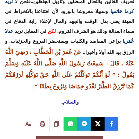
تحريف الغالين وانتحال المبطلين وتأويل الجاهلين..فنحن
لا نريد
كرما حَاتميا
وسبيلا مفروشا بالورود لأن اقتناعنا بالانخراط في
المهنة يعني بذل الوقت والجهد والمال لإعلاء راية الدفاع في
سماء العدالة وذلك هو الشرف المَروم.
لكن
في المقابل نريد
عدلا
عُمَريا
يراعي المقاصد والكليات ويستحضر الفروع والجزئيات. و
عَنْ عُمَرَ بْنِ الْخَطَّابِ ، رَضِيَ اللَّهُ
الرزق بيد الله أولا وأخيرا..
عَنْهُ ، قَالَ : سَمِعْتُ رَسُولَ اللَّهِ صَلَّى اللَّهُ عَلَيْهِ وَسَلَّمَ
يَقُولُ : ” لَوْ أَنَّكُمْ تَوَكَّلْتُمْ عَلَى اللَّهِ حَقَّ تَوَكُّلِهِ لَرَزَقَكُمْ
كَمَا تُرْزَقُ الطَّيْرُ تَغْدُو خِمَاصًا وَتَرُوحُ بِطَانًا “.
والسلام..