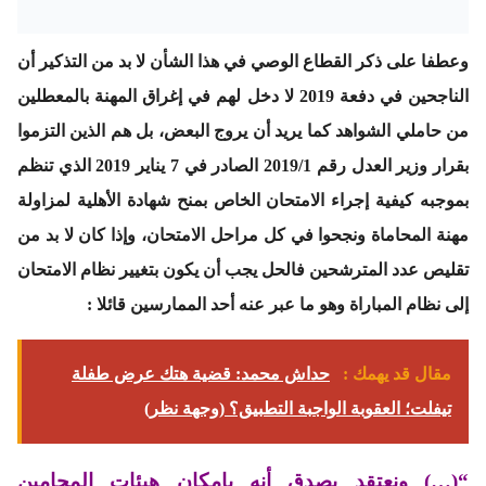
وعطفا على ذكر القطاع الوصي في هذا الشأن لا بد من التذكير أن
الناجحين في دفعة 2019 لا دخل لهم في إغراق المهنة بالمعطلين
من حاملي الشواهد كما يريد أن يروج البعض، بل هم الذين التزموا
بقرار وزير العدل رقم 2019/1 الصادر في 7 يناير 2019 الذي تنظم
بموجبه كيفية إجراء الامتحان الخاص بمنح شهادة الأهلية لمزاولة
مهنة المحاماة ونجحوا في كل مراحل الامتحان، وإذا كان لا بد من
تقليص عدد المترشحين فالحل يجب أن يكون بتغيير نظام الامتحان
إلى نظام المباراة وهو ما عبر عنه أحد الممارسين قائلا :
مقال قد يهمك :
حداش محمد: قضية هتك عرض طفلة
تيفلت؛ العقوبة الواجبة التطبيق؟ (وجهة نظر)
“(…) ونعتقد بصدق أنه بإمكان هيئات المحامين