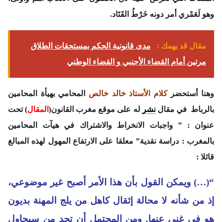
وهو لَعَمْري أمر دونه خَرْطُ القَتَاد.
مقال قد يهمك :
مدى قانونية الحكم بمستحقات الطلاق
مرتين أمام القضاء الأجنبي و القضاء الوطني
وهنا أستحضر
كلام الأستاذ خالد خالص
المحامي بهيأة المحامين
بالرباط في مقال
نشر
له على موقع مغرب القانون(
المقال
) تحت
عنوان :
” واجبات الانخراط والاشتراك في هيآت المحامين
بالمغرب : دراسة نقدية”
معلقا على الارتفاع المهول لهذه المبالغ
قائلا :
“(…) ويمكن القول بأن هذا الأمر أصبح غير موضوعي،
إذ من شأنه لا محالة إثقال كاهل من يلج المهنة بديون
هو في غنى عنها. ومن المحتمل أن تجد من سيحاول