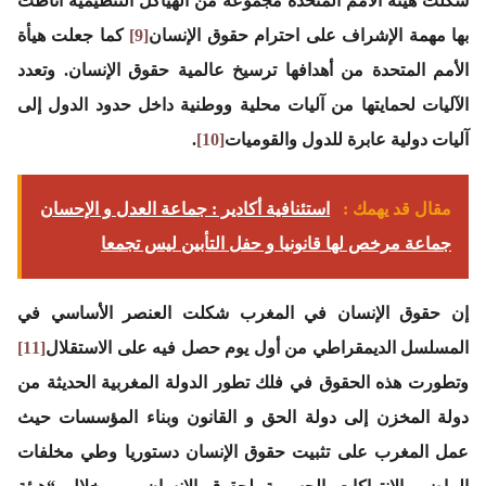
شكلت هيئة الأمم المتحدة مجموعة من الهياكل التنظيمية أناطت
بها مهمة الإشراف على احترام حقوق الإنسان
[9]
كما جعلت هيأة
الأمم المتحدة من أهدافها ترسيخ عالمية حقوق الإنسان. وتعدد
الآليات لحمايتها من آليات محلية ووطنية داخل حدود الدول إلى
آليات دولية عابرة للدول والقوميات
[10]
.
مقال قد يهمك :
استئنافية أكادير : جماعة العدل و الإحسان
جماعة مرخص لها قانونيا و حفل التأبين ليس تجمعا
إن حقوق الإنسان في المغرب شكلت العنصر الأساسي في
المسلسل الديمقراطي من أول يوم حصل فيه على الاستقلال
[11]
وتطورت هذه الحقوق في فلك تطور الدولة المغربية الحديثة من
دولة المخزن إلى دولة الحق و القانون وبناء المؤسسات حيث
عمل المغرب على تثبيت حقوق الإنسان دستوريا وطي مخلفات