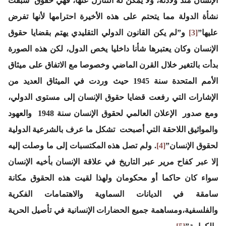
الإنسان منذ ولادته، ولا يمكن له التنازل عنها، فهي حقوق سبقت
نشأة الدولة مما يتحتم على هذه الأخيرة احترامها لأنها تفرض
عليها”
[3]
و”لم يكن القانون الدولي التقليدي يهتم بقضايا حقوق
الإنسان وكان يعتبرها شأنا داخليا يخص الدول، لكن هذه الصورة
بدأت بالتغير خلال القرن الماضي وخصوصا مع الاتفاق على ميثاق
الأمم المتحدة سنة 1945 حيث وردت في الميثاق العديد من
الإشارات التي رفعت قضايا حقوق الإنسان إلى مستوى الدولي،
ومع صدور الإعلان العالمي لحقوق الإنسان سنة 1948 والعهود
والمواثيق اللاحقة التي أصبحت تشكل ما عرف بالشرعية الدولية
لحقوق الإنسان”
[4]
. ولم تصل هذه المكتسبات إلى ما وصلت إليه
إلا عبر كفاح مرير عبر التاريخ في علاقة الإنسان بأخيه الإنسان
سواء كان حاكما أو محكومان ولهذا لقيت هذه الحقوق مكانة
سامقة في الديانات السماوية والاهتمامات الفكرية
والفلسفية،ومساهمة جميع الحضارات الإنسانية في تأصيل الحرية