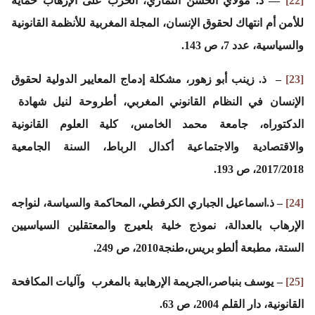
[22]
— د. مولاي الحسن التمازي، الحرب على الإرهاب حماية
للأمن أم انتهاك لحقوق الإنسان، المجلة المغربية للأنظمة القانونية
والسياسية، عدد 7، ص 143.
[23]
– ذ. زينب أبو زهور، مشكلة إدماج المعايير الدولية لحقوق
الإنسان في النظام القانوني المغربي، أطروحة لنيل شهادة
الدكتوراه، جامعة محمد الخامس، كلية العلوم القانونية
والاقتصادية والاجتماعية أكدال الرباط، السنة الجامعية
2017/2018، ص 193.
[24]
– ذ.اسماعيل الجباري الكرفطي، المحاكمة والسياسة، لنواجه
الإرهاب بالعدالة، نموذج خلية بلعيرج والمعتقلين السياسيين
الستة، مطبعة ألطو بريس،طنجة2010، ص 249.
[25]
– يوسف بنباصر،الجريمة الإرهابية بالمغرب وآليات المكافحة
القانونية، دار القلم 2004، ص 63.