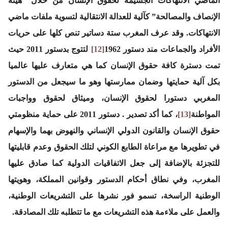
الماضي الانتهاكات الجسيمة لحقوق الإنسان من خلال “هيئة
الإنصاف والمصالحة” كآلية للعدالة الانتقالية لتسوية ملفات ماضي
الانتهاكات. وقد عرف المغرب ستة دساتير تنص كلها على حريات
الأفراد والجماعات مند دستور 1962
[12]
لتتوج بدستور 2011 حيث
تمت دسترة كافة حقوق الإنسان كما هي متعارف عليها عالميا
بكل آلية حمايتها وضمان ممارستها وهو ما سيجعل من الدستور
المغربي دستورا لحقوق الإنسان، وميثاق لحقوق وواجبات
المواطنة
[13]
، كما أكد تصدير . دستور 2011 على حماية منظومتي
حقوق الإنسان والقانون الدولي الإنساني والنهوض بهما والإسهام
في تطويرها مع مراعاة الطابع الكوني لتلك الحقوق وعدم قابليتها
للتجزئة بالإضافة إلى جعل الاتفاقيات الدولية كما صادق عليها
المغرب، وفي نطاق أحكام الدستور وقوانين المملكة، وهويتها
الوطنية الراسخة، تسمو فور نشرها على التشريعات الوطنية،
والعمل على ملاءمة هذه التشريعات مع ما تتطلبه تلك المصادقة.