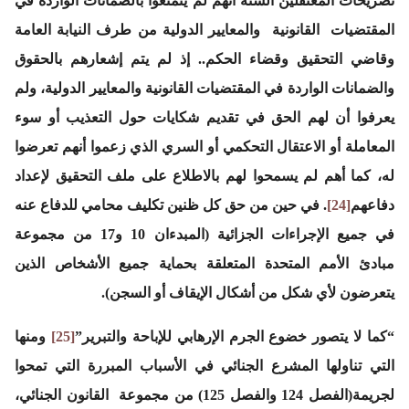
تصريحات المعتقلين الستة أنهم لم يتمتعوا بالضمانات الواردة في
المقتضيات القانونية والمعايير الدولية من طرف النيابة العامة
وقاضي التحقيق وقضاء الحكم.. إذ لم يتم إشعارهم بالحقوق
والضمانات الواردة في المقتضيات القانونية والمعايير الدولية، ولم
يعرفوا أن لهم الحق في تقديم شكايات حول التعذيب أو سوء
المعاملة أو الاعتقال التحكمي أو السري الذي زعموا أنهم تعرضوا
له، كما أهم لم يسمحوا لهم بالاطلاع على ملف التحقيق لإعداد
دفاعهم
[24]
. في حين من حق كل ظنين تكليف محامي للدفاع عنه
في جميع الإجراءات الجزائية (المبدءان 10 و17 من مجموعة
مبادئ الأمم المتحدة المتعلقة بحماية جميع الأشخاص الذين
يتعرضون لأي شكل من أشكال الإيقاف أو السجن).
“كما لا يتصور خضوع الجرم الإرهابي للإباحة والتبرير”
[25]
ومنها
التي تناولها المشرع الجنائي في الأسباب المبررة التي تمحوا
لجريمة(الفصل 124 والفصل 125) من مجموعة القانون الجنائي،