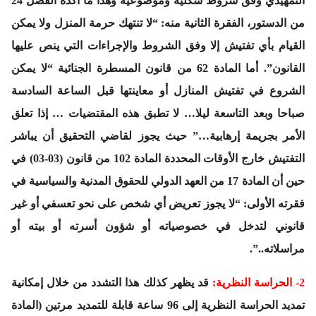
التمهيدي وفق شروط شكلية وموضوعية وهذا ما أكده الفصل 24
من الدستور، الفقرة الثانية منه: “لا تنتهك حرمة المنزل ولا يمكن
القيام بأي تفتيش إلا وفق الشروط والإجراءات التي ينص عليها
القانون”. أما المادة 62 من قانون المسطرة الجنائية “لا يمكن
الشروع في تفتيش المنازل أو معاينتها قبل الساعة السادسة
صباحا وبعد التاسعة ليلا… لا تطبق هذه المقتضيات … إذا تعلق
الأمر بجريمة إرهابية…” حيث يجوز لقاضي التحقيق أن يباشر
التفتيش خارج الأوقات المحددة المادة 102 من قانون (03-03) في
حين أن المادة 17 من العهد الدولي للحقوق المدنية والسياسية في
فقرته الأولى: “لا يجوز تعريض أي شخص على نحو تعسفي أو غير
قانوني لتدخل في خصوصياته أو شؤون أسرته أو بيته أو
مراسلاته..”.
2-
الحراسة النظرية
:
قد يظهر كذلك هذا التشدد من خلال إمكانية
تمديد الحراسة النظرية إلى 96 ساعة قابلة للتمديد مرتين (المادة