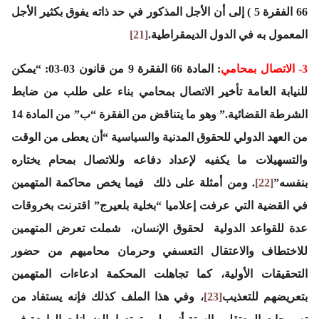
66 الفقرة 5 ) إلى أن الأجل المذكور في حد ذاته يفوق بكثير الأجل
المعمول به في الدول الديمقراطية.
[21]
3-
الاتصال بمحامي
: المادة 66 الفقرة 9 من قانون 03-03: “يمكن
للنيابة العامة تأخير الاتصال بمحامي بناء على طلب من ضابط
الشرطة القضائية.” وهو ما يتناقض من الفقرة “ب” من المادة 14
من العهد الدولي للحقوق المدنية والسياسية “أن يعطى من الوقت
والتسهيلات ما يكفيه لإعداد دفاعه وللاتصال بمحام يختاره
بنفسه”
[22]
. ومن أمثلة على ذلك فيما يخص محاكمة المتهمين
في القضية التي عرفت إعلاميا “بخلية بلعيرج” اقترنت بخروقات
عدة للقواعد الدولية لحقوق الإنسان، شملت تعرض المتهمين
للاختطاف والاعتقال التعسفي وحرمان محاميهم من حضور
التحقيقات الأولية، كما تجاهلت المحكمة ادعاءات المتهمين
بتعريضهم للتعذيب
[23]
، وفي هذا الملف كذلك فإنه يستفاد من