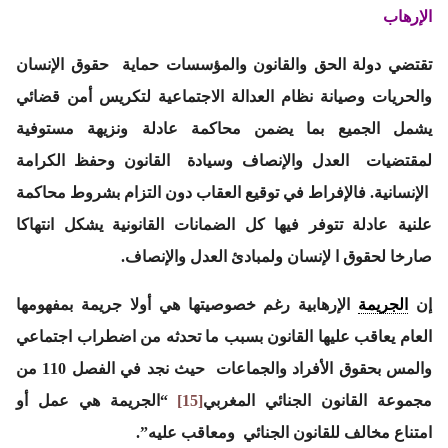
الإرهاب
تقتضي دولة الحق والقانون والمؤسسات حماية حقوق الإنسان
والحريات وصيانة نظام العدالة الاجتماعية لتكريس أمن قضائي
يشمل الجميع بما يضمن محاكمة عادلة ونزيهة مستوفية
لمقتضيات العدل والإنصاف وسيادة القانون وحفظ الكرامة
الإنسانية. فالإفراط في توقيع العقاب دون التزام بشروط محاكمة
علنية عادلة تتوفر فيها كل الضمانات القانونية يشكل انتهاكا
صارخا لحقوق ا لإنسان ولمبادئ العدل والإنصاف.
إن
الجريمة
الإرهابية رغم خصوصيتها هي أولا جريمة بمفهومها
العام يعاقب عليها القانون بسبب ما تحدثه من اضطراب اجتماعي
والمس بحقوق الأفراد والجماعات حيث نجد في الفصل 110 من
مجموعة القانون الجنائي المغربي
[15]
“الجريمة هي عمل أو
امتناع مخالف للقانون الجنائي ومعاقب عليه”.