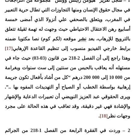
1 – سجل تقرير “هيومن رايتس ووتش” مجموعة من التراجعات
في مجال حقوق الإنسان ومنها التجاوزات التي تطال حرية التعبير
في المغرب، ويتعلق بالصحفي علي أنزولا الذي أمضى خمسة
أسابيع رهن الاعتقال الاحتياطي حيث وجهت له تهمة ثقيلة تتعلق
بالترويج للإرهاب، بعد
نشر
موقعه (لكم كوم) نصا مكتوبا ضمنه
برابط خارجي الفيديو منسوب إلى تنظيم القاعدة الإرهابي
[17]
وهذا راجع إلى أن الفصل 2-218 من قانون (03-03) حيث جاء في
مستهله أنه يعاقب بالحبس من سنتين إلى ست سنوات وبغرامة
من 000 10 إلى 000 200 درهم “كل من أشاد بأفعال تكون جريمة
إرهابية بواسطة الخطب أو الصياح أو التهديدات المفوه بها ..”.
ويرى الحقوقي عبد العزيز النويضي أن تعبيرات الدعاية والإشهار
والإشادة فهي غير دقيقة، وقد تعاقب في هذه الحالة على مجرد
وجهات نظر
[18]
.
2 – وردت في الفقرة الرابعة من الفصل 1-218 من الجرائم