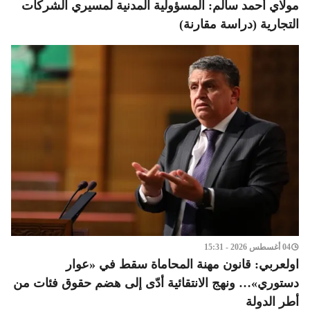
مولاي أحمد سالم: المسؤولية المدنية لمسيري الشركات
التجارية (دراسة مقارنة)
04 أغسطس 2026 - 15:31
اولعربي: قانون مهنة المحاماة سقط في «عوار
دستوري»… ونهج الانتقائية أدّى إلى هضم حقوق فئات من
أطر الدولة