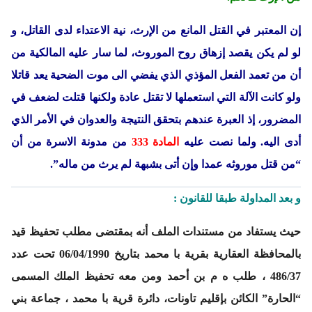
إن المعتبر في القتل المانع من الإرث، نية الاعتداء لدى القاتل، و
لو لم يكن يقصد إزهاق روح الموروث، لما سار عليه المالكية من
أن من تعمد الفعل المؤذي الذي يفضي الى موت الضحية يعد قاتلا
ولو كانت الآلة التي استعملها لا تقتل عادة ولكنها قتلت لضعف في
المضرور، إذ العبرة عندهم بتحقق النتيجة والعدوان في الأمر الذي
أدى اليه. ولما نصت عليه
المادة 333
من مدونة الاسرة من أن
“من قتل موروثه عمدا وإن أتى بشبهة لم يرث من ماله”.
و بعد المداولة طبقا للقانون :
حيث يستفاد من مستندات الملف أنه بمقتضى
مطلب تحفيظ
قيد
بالمحافظة العقارية بقرية با محمد بتاريخ 06/04/1990
تحت عدد
486/37
، طلب ه م بن أحمد ومن معه تحفيظ الملك المسمى
“الحارة” الكائن بإقليم تاونات، دائرة قرية با محمد ، جماعة بني