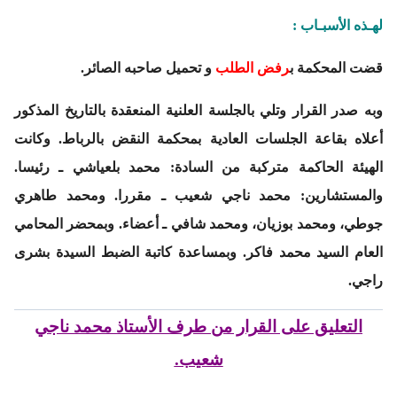
لهـذه الأسبـاب :
قضت المحكمة ب
رفض الطلب
و تحميل صاحبه الصائر.
وبه صدر القرار وتلي بالجلسة العلنية المنعقدة بالتاريخ المذكور
أعلاه بقاعة الجلسات العادية بمحكمة النقض بالرباط. وكانت
الهيئة الحاكمة متركبة من السادة: محمد بلعياشي ـ
رئيسا
.
والمستشارين: محمد ناجي شعيب ـ
مقررا.
ومحمد طاهري
جوطي، ومحمد بوزيان، ومحمد شافي ـ أ
عضاء
. وبمحضر
المحامي
العام
السيد محمد فاكر. وبمساعدة
كاتبة الضبط
السيدة بشرى
راجي.
التعليق على القرار من طرف الأستاذ محمد ناجي
شعيب.