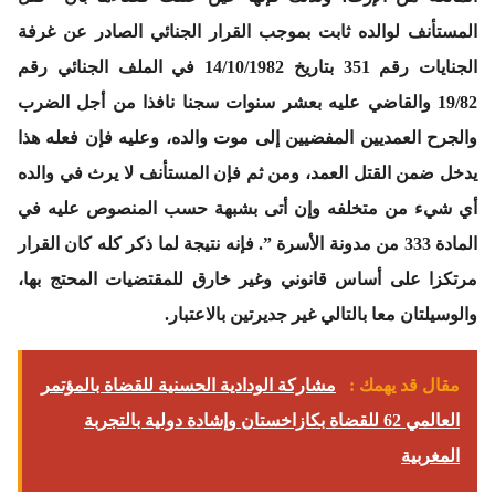
المستأنف لوالده ثابت بموجب القرار الجنائي الصادر عن غرفة
الجنايات رقم 351 بتاريخ 14/10/1982 في الملف الجنائي رقم
19/82 والقاضي عليه بعشر سنوات سجنا نافذا من أجل الضرب
والجرح العمديين المفضيين إلى موت والده، وعليه فإن فعله هذا
يدخل ضمن القتل العمد، ومن ثم فإن المستأنف لا يرث في والده
أي شيء من متخلفه وإن أتى بشبهة حسب المنصوص عليه في
المادة 333 من مدونة الأسرة ”. فإنه نتيجة لما ذكر كله كان القرار
مرتكزا على أساس قانوني وغير خارق للمقتضيات المحتج بها،
والوسيلتان معا بالتالي غير جديرتين بالاعتبار.
مقال قد يهمك :
مشاركة الودادية الحسنية للقضاة بالمؤتمر
العالمي 62 للقضاة بكازاخستان وإشادة دولية بالتجربة
المغربية