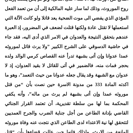
روح الموروث، وذلك لما سار عليه المالكية إلى أن من تعمد الفعل
المؤذي الذي يفضي الى موت الضحية يعد قاتلا ولو كانت الآلة التي
استعملها لا تقتل عادة ولكنها قتلت لضعف في المضرور، إذ العبرة
عندهم بتحقق النتيجة والعدوان في الامر الذي أدى اليه، فقد جاء
في حاشية الدسوقي على الشرح الكبير ”ولا يرث قاتل لموروثه
عمدا عدوانا وإن أتى بشبهة تدرأ عنه القصاص كرمي الوالد ولده
بحجر فمات منه، فالضمير في أتى للقاتل لا بقيد العدوان، إذ لا
عدوان مع الشبهة وقد يقال جعله عدوانا من حيث التعمد”، وهو ما
اكدته المادة 333 من مدونة الاسرة حين نصت بأن “من قتل
موروثه عمدا وإن أتى بشبهة لم يرث من ماله”، وأنه يكفي
المحكمة بما لها من سلطة تقديرية، أن تعتمد القرار الجنائي
القاضي بإدانة الطاعن من أجل جناية الضرب والجرح العمديين
لتتحقق لها نية الاعتداء لدى الطاعن الذي نتجت عنه وفاة موروثه
المانعة من الإرث، ولذلك فإنها حين عللت قضاءها بأن “قتل