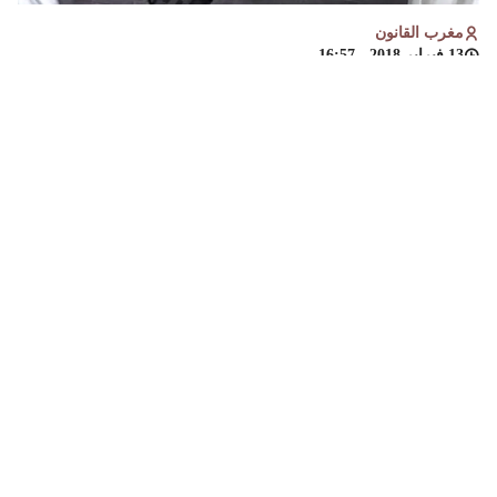
مغرب القانون
13 فبراير 2018 - 16:57
د.جواد مبروكي : خبير في التحليل النفسي للمجتمع المغربي
والعربي.
الفكر العربي ينشأ في العنف داخل البيت وداخل
المدرسة وفي المجتمع. ينشأ الطفل العربي تحت
تعسف العصا، والتي تعتبر الآلية الرئيسية للتربية، زيادة
على العنف اللفظي وخطاب الكراهية، إذ تردد الأم
غاضبة على مسمع ابنها:
“الله يعطيك مصيبة”
.
ولا ننسى أن الطفل العربي يتشبع بسيناريوهات يومية من العنف