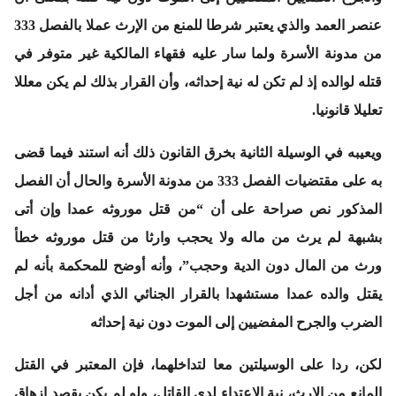
عنصر العمد والذي يعتبر شرطا للمنع من الإرث عملا بالفصل 333
من مدونة الأسرة ولما سار عليه فقهاء المالكية غير متوفر في
قتله لوالده إذ لم تكن له نية إحداثه، وأن القرار بذلك لم يكن معللا
تعليلا قانونيا.
ويعيبه
في الوسيلة الثانية
بخرق القانون ذلك أنه استند فيما قضى
به على مقتضيات الفصل 333 من مدونة الأسرة والحال أن الفصل
المذكور نص صراحة على أن “من قتل موروثه عمدا وإن أتى
بشبهة لم يرث من ماله ولا يحجب وارثا من قتل موروثه خطأ
ورث من المال دون الدية وحجب”، وأنه أوضح للمحكمة بأنه لم
يقتل والده عمدا مستشهدا بالقرار الجنائي الذي أدانه من أجل
الضرب والجرح المفضيين إلى الموت دون نية إحداثه
لكن،
ردا على الوسيلتين معا لتداخلهما، فإن المعتبر في القتل
المانع من الإرث، نية الاعتداء لدى القاتل، ولو لم يكن يقصد إزهاق