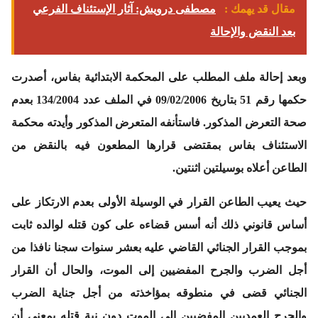
مقال قد يهمك :
مصطفى درويش: آثار الإستئناف الفرعي
بعد النقض والإحالة
وبعد إحالة
ملف المطلب على المحكمة الابتدائية بفاس،
أصدرت
حكمها
رقم 51 بتاريخ 09/02/2006 في الملف عدد 134/2004
بعدم
صحة التعرض
المذكور.
فاستأنفه
المتعرض المذكور وأيدته محكمة
الاستئناف
بفاس بمقتضى قرارها المطعون فيه بالنقض من
الطاعن أعلاه
بوسيلتين اثنتين.
حيث يعيب الطاعن القرار
في الوسيلة الأولى
بعدم الارتكاز على
أساس قانوني ذلك أنه أسس قضاءه على كون قتله لوالده ثابت
بموجب القرار الجنائي القاضي عليه بعشر سنوات سجنا نافذا من
أجل الضرب والجرح المفضيين إلى الموت، والحال أن القرار
الجنائي قضى في منطوقه بمؤاخذته من أجل جناية الضرب
والجرح العمديين المفضيين إلى الموت دون نية قتله بمعنى أن