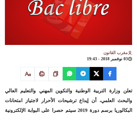
مغرب القانون
03 نوفمبر 2018 - 19:43
تعلن وزارة التربية الوطنية والتكوين المهني والتعليم العالي
والبحث العلمي، أن إيداع ترشيحات الأحرار لاجتياز امتحانات
البكالوريا برسم دورة 2019 سيتم حصرا على البوابة الإلكترونية
يوم الإثنين 05
للوزارة،
www.men.gov.ma
وذلك ابتداء من
نونبر 2018 إلى غاية يوم الأربعاء 05 دجنبر 2018 كآخر