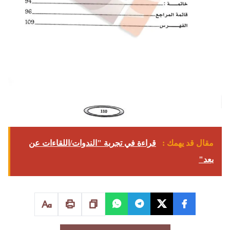
مقال قد يهمك :
قراءة في تجربة "الندوات/اللقاءات عن
بعد"