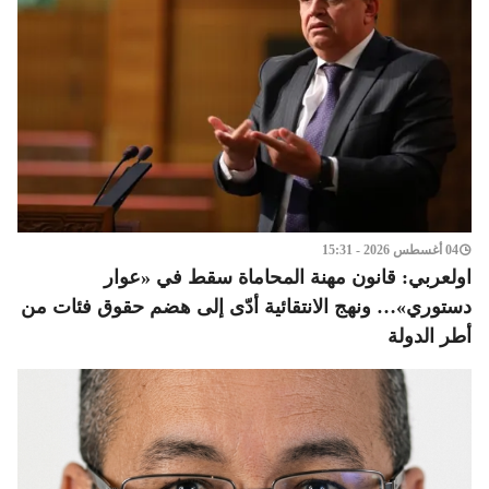
04 أغسطس 2026 - 15:31
اولعربي: قانون مهنة المحاماة سقط في «عوار
دستوري»… ونهج الانتقائية أدّى إلى هضم حقوق فئات من
أطر الدولة