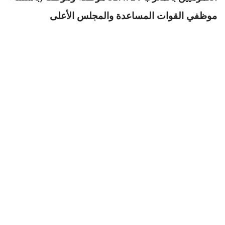
موظفي القوات المساعدة والمجلس الأعلى
للحسابات) بمعدل التغطية 16 موظفا لكل 1000 نسمة
. وتحتل وزارة التربية الوطنية المرتبة الأولى بنسبة
53% من مجموع الموظفين العموميين، تليها وزارة
الداخلية بنسبة 41، 16% والصحة 90، 8% وزارة العدل
61، 3% ثم المالية ب 29، 3% أي ما يعادل 12.786
موظفا وموظفة
.
ويمارس منصب المسؤولية بالمغرب 10.727 موظفة وموظفا،
يشغل المتصرفون والمهندسون نسبة 54% من هذه المناصب ،
وتبلغ نسبة التأنيث أقل من 22 % ، في الوقت الذي يصل عدد
الموظفات في المغرب 186.476 موظفة سنة 2015 بنسبة 3 ،
35%