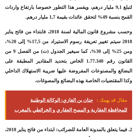
لتبلغ 9,1 مليار درهم، ويفسر هذا التطور خصوصا بارتفاع واردات
القمح بنسبة 49% لتحقق عائدات بقيمة 1,7 مليار درهم.
وحسب مشروع قانون المالية لسنة 2018، فابتداء من فاتح يناير
2018 سيتم تغيير تعريفة رسوم الاستيراد من 17,5% إلى 20%،
ومن 25% إلى 30%، كما سيغير الجدول (ت) من الفصل 9 من
القانون رقم 1.77.340 الخاص بتحديد المقادير المطبقة على
البضائع والمصنوعات المفروضة عليها ضريبة الاستهلاك الداخلي
وكذا المقتضيات الخاصة بهذه البضائع والمصوغات.
مقال قد يهمك :
حنان بن الغازي: الوكالة الوطنية
للمحافظة العقارية و المسح العقاري و الخرائطي بالمغرب
2.
فيما يتعلق بالمدونة العامة للضرائب
: ابتداء من فاتح يناير 2018،